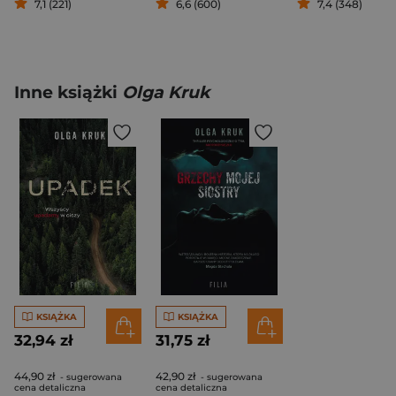
7,1 (221)
6,6 (600)
7,4 (348)
Inne książki
Olga Kruk
KSIĄŻKA
KSIĄŻKA
32,94 zł
31,75 zł
44,90 zł
42,90 zł
- sugerowana
- sugerowana
cena detaliczna
cena detaliczna