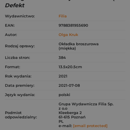
Defekt
Wydawnictwo:
Filia
EAN:
9788381955690
Autor:
Olga Kruk
Okładka broszurowa
Rodzaj oprawy:
(miękka)
Liczba stron:
384
Format:
13.5x20.5cm
Rok wydania:
2021
Data premiery:
2021-07-08
Język wydania:
polski
Grupa Wydawnicza Filia Sp.
z o.o
Podmiot
Kleeberga 2
odpowiedzialny:
61-615 Poznań
PL
e-mail:
[email protected]