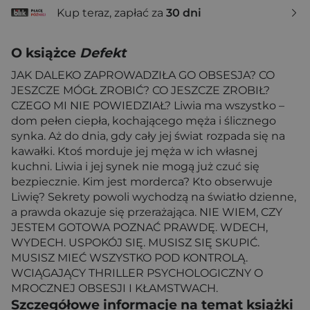
Kup teraz, zapłać za
30 dni
O książce
Defekt
JAK DALEKO ZAPROWADZIŁA GO OBSESJA? CO
JESZCZE MÓGŁ ZROBIĆ? CO JESZCZE ZROBIŁ?
CZEGO MI NIE POWIEDZIAŁ? Liwia ma wszystko –
dom pełen ciepła, kochającego męża i ślicznego
synka. Aż do dnia, gdy cały jej świat rozpada się na
kawałki. Ktoś morduje jej męża w ich własnej
kuchni. Liwia i jej synek nie mogą już czuć się
bezpiecznie. Kim jest morderca? Kto obserwuje
Liwię? Sekrety powoli wychodzą na światło dzienne,
a prawda okazuje się przerażająca. NIE WIEM, CZY
JESTEM GOTOWA POZNAĆ PRAWDĘ. WDECH,
WYDECH. USPOKÓJ SIĘ. MUSISZ SIĘ SKUPIĆ.
MUSISZ MIEĆ WSZYSTKO POD KONTROLĄ.
WCIĄGAJĄCY THRILLER PSYCHOLOGICZNY O
MROCZNEJ OBSESJI I KŁAMSTWACH.
Szczegółowe informacje na temat książki