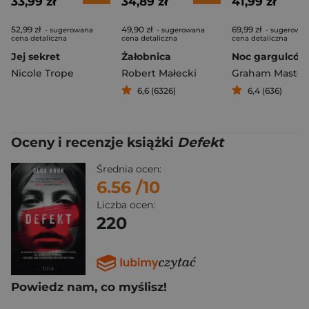
33,99 zł
34,89 zł
41,99 zł
52,99 zł
49,90 zł
69,99 zł
- sugerowana
- sugerowana
- sugerowa
cena detaliczna
cena detaliczna
cena detaliczna
Jej sekret
Żałobnica
Noc gargulców
Nicole Trope
Robert Małecki
Graham Master
6,6 (6326)
6,4 (636)
Oceny i recenzje książki
Defekt
Średnia ocen:
6.56
/10
Liczba ocen:
220
Powiedz nam, co myślisz!