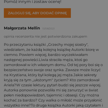
Pomóż innym i zostaw ocenę!
ZALOGUJ SIĘ, ABY DODAĆ OPINIĘ
Małgorzata Mellin
13/08/2021
opinia recenzenta nie jest potwierdzona zakupem
Po przeczytaniu książki ,,Grzechy mojej siostry",
wiedziałam, że każdą kolejną książkę Autorki biorę w
ciemno. Powiem więcej, bardzo wyczekiwałam
następnej powieści.Liwia straciła męża, ktoś go
zamordował w ich własnym domu. Od tej pory boi się o
bezpieczeństwo swoje oraz synka. Zawsze może liczyć
na Krystiana, który był kolegą jej męża.Jakie sekrety
kryją się za tym ,,ułożonym" życiem? Kto zamordował
Ariela?W czasie lektury, pytań budzi się jeszcze więcej.
Autorka ponownie pozwoliła mi się zanurzyć w świat
pełen niedopowiedzeń, tajemnic i obsesji. Czy można
kochać za bardzo? Czy walka o miłość może przysłonić
wszystko inne?To druga książka Autorki jaką czytałam i