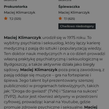
detaliczna
detaliczna
Prokuratorka
Śpiewaczka
Maciej Klimarczyk
Maciej Klimarczyk
7,2 (325)
7,1 (625)
Chwilowo niedostępny
Maciej Klimarczyk
urodził się w 1975 roku. To
wybitny psychiatra i seksuolog, który łączy karierę
medyczną z pasją do sztuki i popularyzacją wiedzy.
Ten doktor nauk medycznych n a co dzień prowadzi
własną praktykę psychiatryczną i seksuologiczną w
Bydgoszczy, a także aktywnie działa jako biegły
sądowy.
Maciej Klimarczyk
poza pracą zawodową, z
pasją oddaje się muzyce – gra na fortepianie i
śpiewa. Jego talent był prezentowany szerszej
publiczności w programach telewizyjnych, takich
jak: "Droga do gwiazd" (TVN) i "Szansa na sukces"
(TVP2). Autor jest również aktywny w przestrzeni
cyfrowej, prowadząc kanał na Youtube, gdzie
promuje zdrowie psychiczne i seksualne.
Maciej