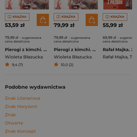
KSIĄŻKA
KSIĄŻKA
KSIĄŻKA
53,59 zł
79,99 zł
55,99 zł
79,99 zł
79,99 zł
69,99 zł
- sugerowana
- sugerowana
- sugerowa
cena detaliczna
cena detaliczna
cena detaliczna
Pierogi z kimchi. Moje ulubione azjatyckie przepisy
Pierogi z kimchi. Moje ulubione azjatyckie przepisy - książka z autografem
Wioleta Błazucka
Wioleta Błazucka
Rafał Majka
,
Tomasz 
9,4 (7)
10,0 (2)
Podobne wydawnictwa
Znak Literanova
Znak Horyzont
Znak
Otwarte
Znak Koncept