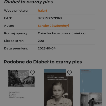
Diabeł to czarny pies
Wydawnictwo:
ha!art
EAN:
9788366571969
Autor:
Sándor Jászberényi
Rodzaj oprawy:
Okładka broszurowa (miękka)
Liczba stron:
200
Data premiery:
2023-10-04
Podobne do Diabeł to czarny pies