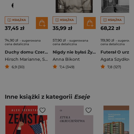
KSIĄŻKA
KSIĄŻKA
KSIĄŻKA
37,45 zł
35,99 zł
68,22 zł
74,90 zł
57,90 zł
119,90 zł
- sugerowana
- sugerowana
- sugerowa
cena detaliczna
cena detaliczna
cena detaliczna
Duchy domu Czerniowce w żydowskiej pamięci
Nigdy nie byłaś Żydówką Sześć opowieści o dziewczynkach w ukryciu
Hirsch Marianne
,
Spitzer Leo
Anna Bikont
Agata Szydłow
6,9 (30)
7,4 (349)
7,8 (127)
Inne książki z kategorii
Eseje