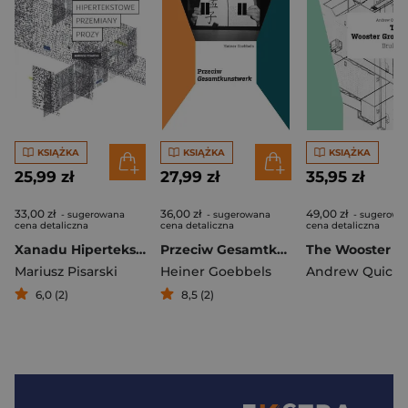
KSIĄŻKA
KSIĄŻKA
KSIĄŻKA
25,99 zł
27,99 zł
35,95 zł
33,00 zł
36,00 zł
49,00 zł
- sugerowana
- sugerowana
- sugerowa
cena detaliczna
cena detaliczna
cena detaliczna
Xanadu Hipertekstowe przemiany prozy
Przeciw Gesamtkunstwerk
Mariusz Pisarski
Heiner Goebbels
Andrew Quick
6,0 (2)
8,5 (2)