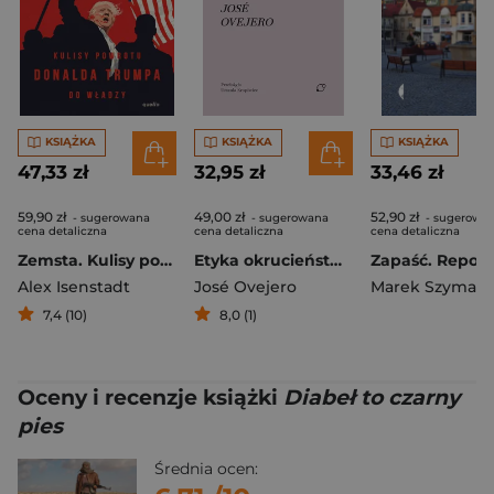
KSIĄŻKA
KSIĄŻKA
KSIĄŻKA
47,33 zł
32,95 zł
33,46 zł
59,90 zł
49,00 zł
52,90 zł
- sugerowana
- sugerowana
- sugerowa
cena detaliczna
cena detaliczna
cena detaliczna
Zemsta. Kulisy powrotu Donalda Trumpa do władzy
Etyka okrucieństwa
Alex Isenstadt
José Ovejero
Marek Szymani
7,4 (10)
8,0 (1)
Oceny i recenzje książki
Diabeł to czarny
pies
Średnia ocen: