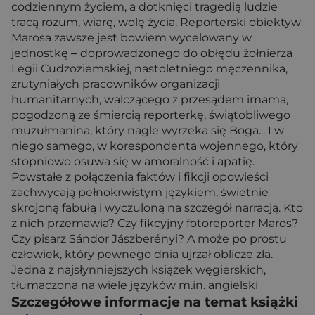
codziennym życiem, a dotknięci tragedią ludzie
tracą rozum, wiarę, wolę życia. Reporterski obiektyw
Marosa zawsze jest bowiem wycelowany w
jednostkę ‒ doprowadzonego do obłędu żołnierza
Legii Cudzoziemskiej, nastoletniego męczennika,
zrutyniałych pracowników organizacji
humanitarnych, walczącego z przesądem imama,
pogodzoną ze śmiercią reporterkę, świątobliwego
muzułmanina, który nagle wyrzeka się Boga... I w
niego samego, w korespondenta wojennego, który
stopniowo osuwa się w amoralność i apatię.
Powstałe z połączenia faktów i fikcji opowieści
zachwycają pełnokrwistym językiem, świetnie
skrojoną fabułą i wyczuloną na szczegół narracją. Kto
z nich przemawia? Czy fikcyjny fotoreporter Maros?
Czy pisarz Sándor Jászberényi? A może po prostu
człowiek, który pewnego dnia ujrzał oblicze zła.
Jedna z najsłynniejszych książek węgierskich,
tłumaczona na wiele języków m.in. angielski
Szczegółowe informacje na temat książki