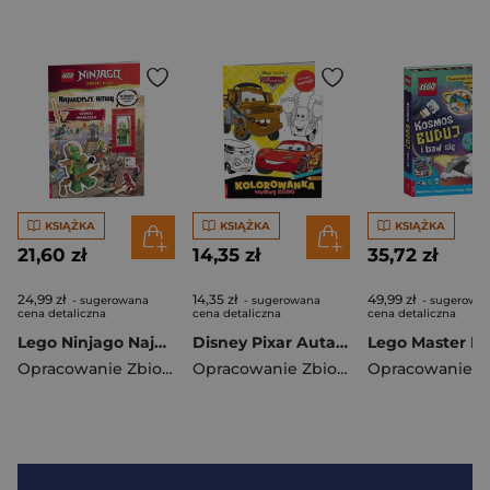
KSIĄŻKA
KSIĄŻKA
KSIĄŻKA
21,60 zł
14,35 zł
35,72 zł
24,99 zł
14,35 zł
49,99 zł
- sugerowana
- sugerowana
- sugerowa
cena detaliczna
cena detaliczna
cena detaliczna
Lego Ninjago Największe bitwy MSF-6701
Disney Pixar Auta Kolorowanka według kodu KKO-9108
Opracowanie Zbiorowe
Opracowanie Zbiorowe