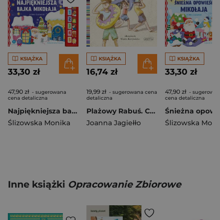
KSIĄŻKA
KSIĄŻKA
KSIĄŻKA
33,30 zł
16,74 zł
33,30 zł
47,90 zł
19,99 zł
47,90 zł
- sugerowana
- sugerowana cena
- sugerowa
cena detaliczna
detaliczna
cena detaliczna
Najpiękniejsza bajka Mikołaja. Czytamy i słuchamy
Plażowy Rabuś. Czytam sobie. Poziom 3
Ślizowska Monika
Joanna Jagiełło
Ślizowska Moni
Inne książki
Opracowanie Zbiorowe