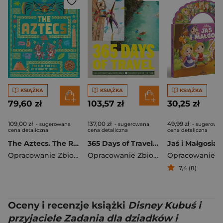
KSIĄŻKA
KSIĄŻKA
KSIĄŻKA
79,60 zł
103,57 zł
30,25 zł
109,00 zł
137,00 zł
49,99 zł
- sugerowana
- sugerowana
- sugerowa
cena detaliczna
cena detaliczna
cena detaliczna
The Aztecs. The Rise and Fall of a Mighty Empire
365 Days of Travel. Lonely Planet
Jaś i Małgosia
Opracowanie Zbiorowe
Opracowanie Zbiorowe
7,4 (8)
Oceny i recenzje książki
Disney Kubuś i
przyjaciele Zadania dla dziadków i