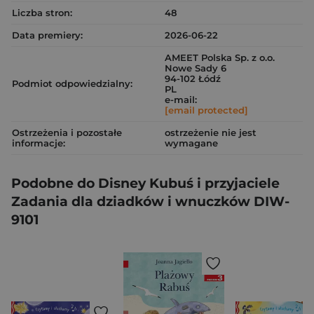
Liczba stron:
48
Data premiery:
2026-06-22
AMEET Polska Sp. z o.o.
Nowe Sady 6
94-102 Łódź
Podmiot odpowiedzialny:
PL
e-mail:
[email protected]
Ostrzeżenia i pozostałe
ostrzeżenie nie jest
informacje:
wymagane
Podobne do Disney Kubuś i przyjaciele
Zadania dla dziadków i wnuczków DIW-
9101