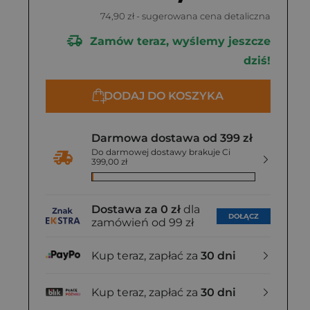
74,90 zł
- sugerowana cena detaliczna
Zamów teraz, wyślemy jeszcze
dziś!
DODAJ DO KOSZYKA
Darmowa dostawa od 399 zł
Do darmowej dostawy brakuje Ci
399,00 zł
Dostawa za 0 zł
dla
DOŁĄCZ
zamówień od 99 zł
Kup teraz, zapłać za
30 dni
Kup teraz, zapłać za
30 dni