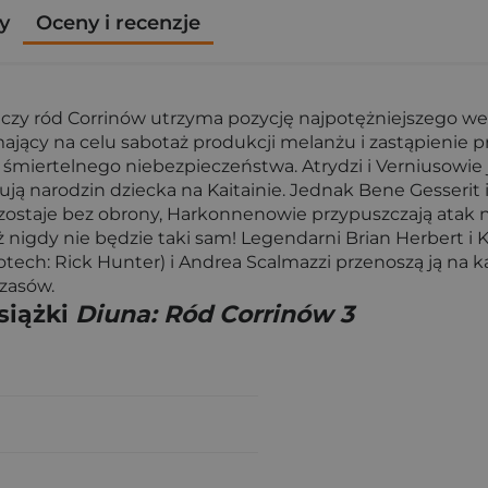
y
Oceny i recenzje
a – czy ród Corrinów utrzyma pozycję najpotężniejszego w
ający na celu sabotaż produkcji melanżu i zastąpienie
i śmiertelnego niebezpieczeństwa. Atrydzi i Verniusowie je
ują narodzin dziecka na Kaitainie. Jednak Bene Gesserit
ostaje bez obrony, Harkonnenowie przypuszczają atak na 
 już nigdy nie będzie taki sam! Legendarni Brian Herbert 
otech: Rick Hunter) i Andrea Scalmazzi przenoszą ją n
czasów.
siążki
Diuna: Ród Corrinów 3