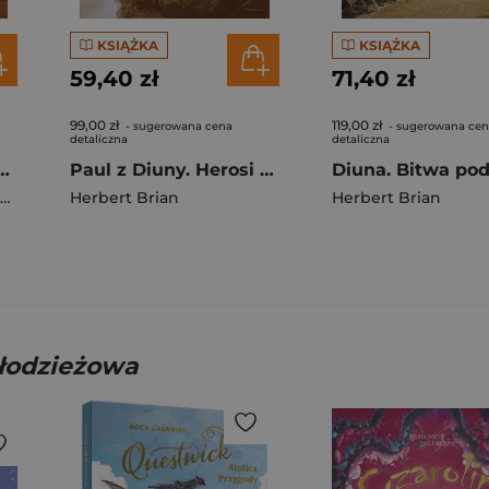
KSIĄŻKA
KSIĄŻKA
59,40 zł
71,40 zł
99,00 zł
119,00 zł
- sugerowana cena
- sugerowana ce
detaliczna
detaliczna
Dziedzic Kaladanu
Paul z Diuny. Herosi Diuny. Tom 1 wyd. 2026
Herbert Brian
Herbert Brian
młodzieżowa