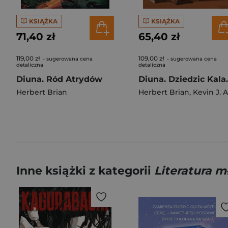
KSIĄŻKA
KSIĄŻKA
71,40 zł
65,40 zł
119,00 zł
109,00 zł
- sugerowana cena
- sugerowana cena
detaliczna
detaliczna
Diuna. Ród Atrydów
Diuna. 
Herbert Brian
Herbert Brian
,
Kevin J. Anderson
Inne książki z kategorii
Literatura 