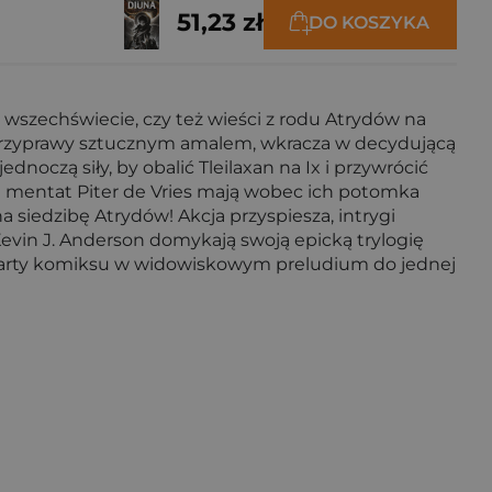
51,23 zł
DO KOSZYKA
e wszechświecie, czy też wieści z rodu Atrydów na
 przyprawy sztucznym amalem, wkracza w decydującą
dnoczą siły, by obalić Tleilaxan na Ix i przywrócić
 i mentat Piter de Vries mają wobec ich potomka
siedzibę Atrydów! Akcja przyspiesza, intrygi
i Kevin J. Anderson domykają swoją epicką trylogię
a karty komiksu w widowiskowym preludium do jednej