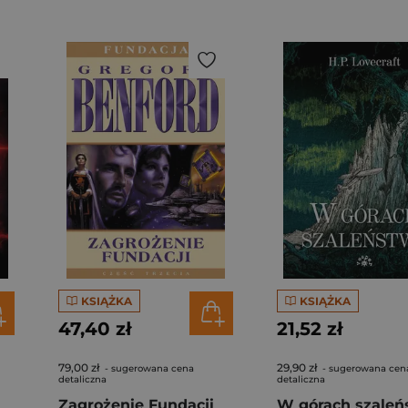
KSIĄŻKA
KSIĄŻKA
47,40 zł
21,52 zł
79,00 zł
29,90 zł
- sugerowana cena
- sugerowana cen
detaliczna
detaliczna
Zagrożenie Fundacji
W górach szaleń