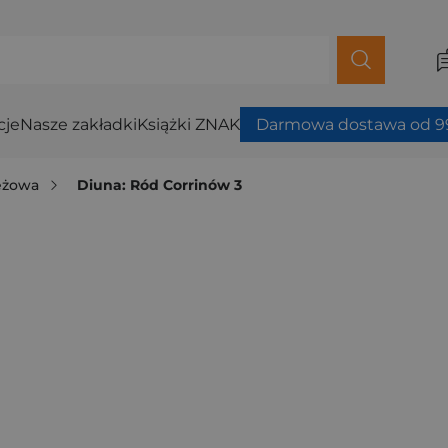
cje
Nasze zakładki
Książki ZNAK
Darmowa dostawa od 99
ieżowa
Diuna: Ród Corrinów 3