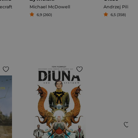
ecraft
Michael McDowell
Andrzej Pilipiu
6,9 (260)
6,5 (358)