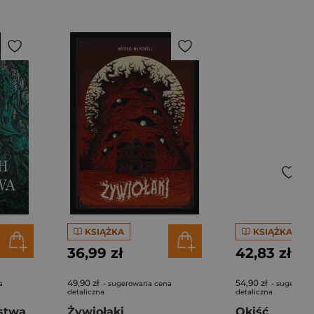
KSIĄŻKA
KSIĄŻKA
36,99 zł
42,83 zł
49,90 zł
54,90 zł
a
- sugerowana cena
- sugerowa
detaliczna
detaliczna
stwa
Żywiołaki
Okiść