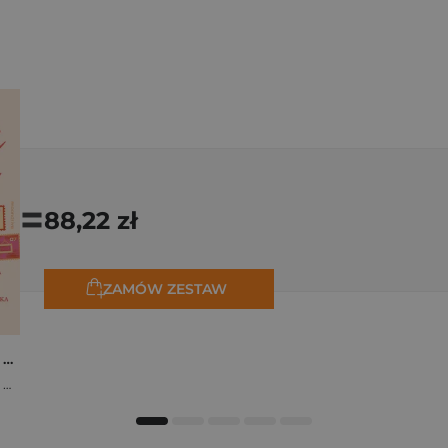
=
88,22 zł
ZAMÓW ZESTAW
Osiem tygodni lata. Opowiadania na wakacje
,
Marta Bijan
,
Oktawia Kain
,
Maria Lichoń
,
Aleksandra Muraszka
,
Edyt