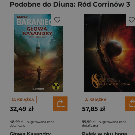
Podobne do Diuna: Ród Corrinów 3
KSIĄŻKA
KSIĄŻKA
32,49 zł
57,85 zł
48,99 zł
99,90 zł
- sugerowana cena
- sugerowana cena
detaliczna
detaliczna
Głowa Kasandry
Pyłek w oku boga