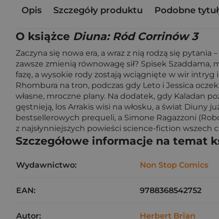
Opis
Szczegóły produktu
Podobne tytuł
O książce
Diuna: Ród Corrinów 3
Zaczyna się nowa era, a wraz z nią rodzą się pytani
zawsze zmienią równowagę sił? Spisek Szaddama, m
fazę, a wysokie rody zostają wciągnięte w wir intryg 
Rhombura na tron, podczas gdy Leto i Jessica oczek
własne, mroczne plany. Na dodatek, gdy Kaladan poz
gęstnieją, los Arrakis wisi na włosku, a świat Diuny
bestsellerowych prequeli, a Simone Ragazzoni (Rob
z najsłynniejszych powieści science-fiction wszech 
Szczegółowe informacje na temat k
Wydawnictwo:
Non Stop Comics
EAN:
9788368542752
Autor:
Herbert Brian