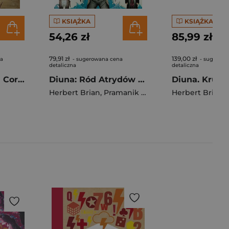
KSIĄŻKA
KSIĄŻKA
54,26 zł
85,99 zł
79,91 zł
139,00 zł
na
- sugerowana cena
- sugerowa
detaliczna
detaliczna
Diuna. Bitwa pod Corrinem. Legendy Diuny. Tom 3 wyd. 2026
Diuna: Ród Atrydów Tom 1 wyd. 2025
Herbert Brian
,
Pramanik Dev
,
Kevin J. Anderson
Herbert Brian
,
K