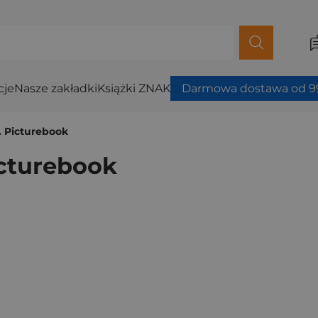
cje
Nasze zakładki
Książki ZNAK
Darmowa dostawa od 99
. Picturebook
icturebook