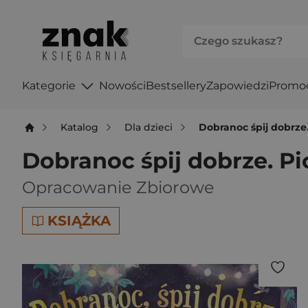
Kategorie
Nowości
Bestsellery
Zapowiedzi
Promo
Katalog
Dla dzieci
Dobranoc śpij dobrze
Dobranoc śpij dobrze. P
Opracowanie Zbiorowe
KSIĄŻKA