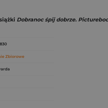
siążki
Dobranoc śpij dobrze. Picturebo
6830
ie Zbiorowe
warda