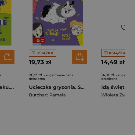
KSIĄŻKA
KSIĄŻKA
19,73 zł
14,49 zł
26,99 zł
14,90 zł
a
- sugerowana cena
- sugerowan
detaliczna
detaliczna
Supergwiazdy ataku. Niewiarygodny futbol
Ucieczka gryzonia. Szkoła Trzęsiportków
Butchart Pamela
Wioleta Żyłows