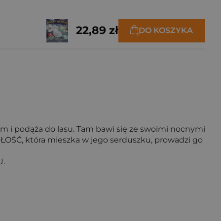
22,89 zł
DO KOSZYKA
nim i podąża do lasu. Tam bawi się ze swoimi nocnymi
MIŁOŚĆ, która mieszka w jego serduszku, prowadzi go
U.