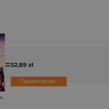
=
52,89 zł
ZAMÓW ZESTAW
K-popowe łowczynie demonów. Mój golden journal. Oficjalny dziennik