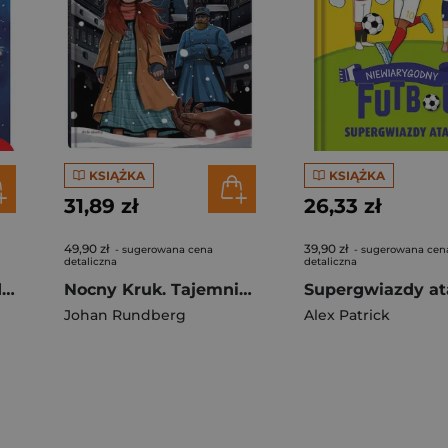
KSIĄŻKA
KSIĄŻKA
31,89 zł
26,33 zł
49,90 zł
39,90 zł
- sugerowana cena
- sugerowana cen
detaliczna
detaliczna
Adwent i Boże Narodzenie
Nocny Kruk. Tajemnice Sztokholmu
Johan Rundberg
Alex Patrick