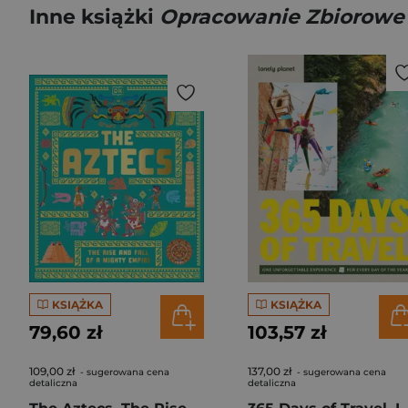
Inne książki
Opracowanie Zbiorowe
KSIĄŻKA
KSIĄŻKA
79,60 zł
103,57 zł
109,00 zł
137,00 zł
- sugerowana cena
- sugerowana cena
detaliczna
detaliczna