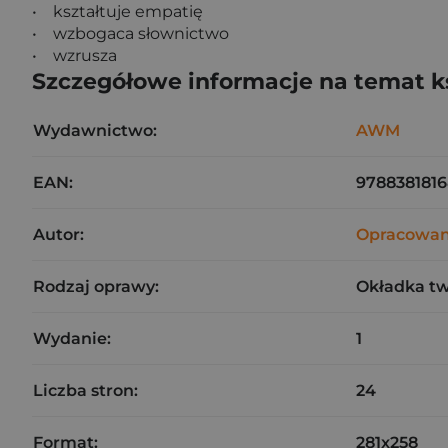
• kształtuje empatię
• wzbogaca słownictwo
• wzrusza
Szczegółowe informacje na temat k
Wydawnictwo:
AWM
EAN:
978838181
Autor:
Opracowan
Rodzaj oprawy:
Okładka t
Wydanie:
1
Liczba stron:
24
Format:
281x258