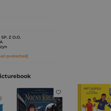
SP. Z O.O.
7A
szyn
ail protected]
Picturebook