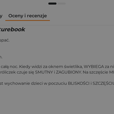
y
Oceny i recenzje
cturebook
spać.
m.
ię całą noc. Kiedy widzi za oknem świetlika, WYBIEGA za 
, króliczek czuje się SMUTNY i ZAGUBIONY. Na szczęście 
 jest wychowanie dzieci w poczuciu BLISKOŚCI i SZCZĘŚCI