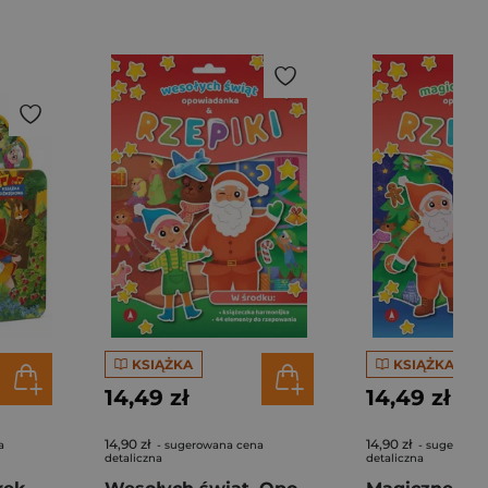
KSIĄŻKA
KSIĄŻKA
14,49 zł
14,49 zł
14,90 zł
14,90 zł
a
- sugerowana cena
- sugerowan
detaliczna
detaliczna