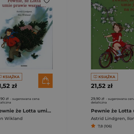
KSIĄŻKA
KSIĄŻKA
1,52 zł
21,52 zł
,90 zł
29,90 zł
- sugerowana cena
- sugerowana cen
aliczna
detaliczna
Pewnie że Lotta umie prawie wszystko
on Wikland
Astrid Lindgren
,
Ilon
7,8 (106)