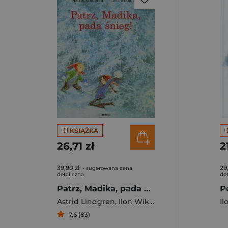
KSIĄŻKA
26,71 zł
2
39,90 zł
29
- sugerowana cena
detaliczna
det
Patrz, Madika, pada śnieg!
Astrid Lindgren
,
Ilon Wikland
Il
7,6 (83)