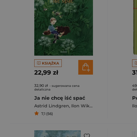
KSIĄŻKA
22,99 zł
3
32,90 zł
49
- sugerowana cena
detaliczna
det
Ja nie chcę iść spać
Astrid Lindgren
,
Ilon Wikland
Il
7,1 (56)