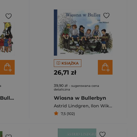
KSIĄŻKA
26,71 zł
39,90 zł
a
- sugerowana cena
detaliczna
Dzień Dziecka w Bullerbyn
Wiosna w Bullerbyn
Astrid Lindgren
,
Ilon Wikland
7,5 (102)