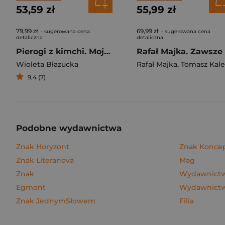
53,59 zł
55,99 zł
79,99 zł
69,99 zł
- sugerowana cena
- sugerowana cena
detaliczna
detaliczna
Pierogi z kimchi. Moje ulubione azjatyckie przepisy
Wioleta Błazucka
Rafał Majka
,
Tomasz Kalemba
9,4 (7)
Podobne wydawnictwa
Znak Horyzont
Znak Konce
Znak Literanova
Mag
Znak
Wydawnictwo
Egmont
Wydawnictw
Znak JednymSłowem
Filia