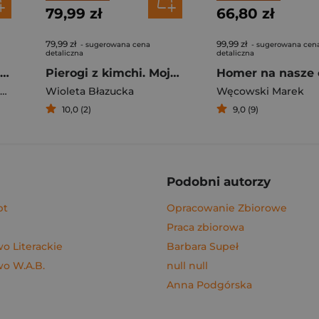
79,99 zł
66,80 zł
79,99 zł
99,99 zł
- sugerowana cena
- sugerowana cen
detaliczna
detaliczna
Rafał Majka. Zawsze z przodu. Rozmawia Tomasz Kalemba - książka z autografem
Pierogi z kimchi. Moje ulubione azjatyckie przepisy - książka z autografem
Homer na nasze 
Wioleta Błazucka
Węcowski Marek
10,0 (2)
9,0 (9)
Podobni autorzy
pt
Opracowanie Zbiorowe
Praca zbiorowa
 Literackie
Barbara Supeł
o W.A.B.
null null
Anna Podgórska