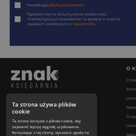
*
Akceptuję
politykę prywatności
*
Zgadzam się na otrzymywanie wiadomości
marketingowych (newsletter) na podany
e-mail
na
zasadach określonych w
regulaminie
.
O K
O na
Kont
Liter
Napisz do nas
Ta strona używa plików
Mapa
Poniedziałek - Piątek
cookie
8:00 - 18:00
Grup
[email protected]
Ta strona korzysta z plików cookie, aby
Liter
zapewnić lepszą wygodę użytkowania.
Bądź z nami na bieżąco
Korzystając z tej strony, wyrażasz zgodę na
Nasi 