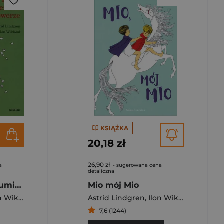
KSIĄŻKA
20,18 zł
26,90 zł
a
- sugerowana cena
detaliczna
Pewnie że Lotta umie jeździć na rowerze
Mio mój Mio
 Wikland
Astrid Lindgren
,
Ilon Wikland
7,6 (1244)