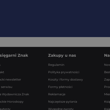
sięgarni Znak
Zakupy u nas
Na
s
Regulamin
Now
akt
Polityka prywatności
Best
acki newsletter
Koszty i formy dostawy
Zap
 serwisu
Formy płatności
Pro
a Wydawnicza Znak
Reklamacje
Mie
ackie Horoskopy
Najczęstsze pytania
Ksi
autorzy
Wygodne zwroty
Ksi