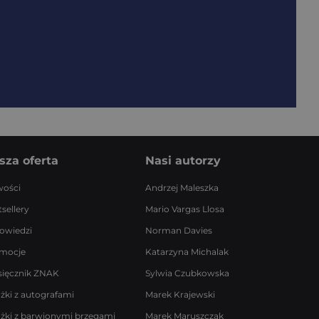
sza oferta
Nasi autorzy
ości
Andrzej Maleszka
sellery
Mario Vargas Llosa
owiedzi
Norman Davies
mocje
Katarzyna Michalak
sięcznik ZNAK
Sylwia Czubkowska
ążki z autografami
Marek Krajewski
ążki z barwionymi brzegami
Marek Maruszczak