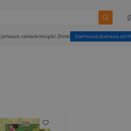
cje
Nasze zakładki
Książki ZNAK
Darmowa dostawa od 99