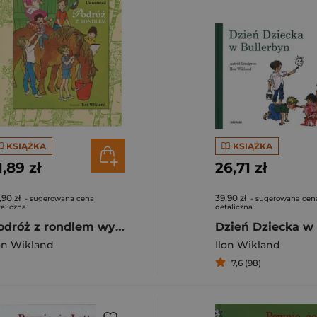
KSIĄŻKA
KSIĄŻKA
1,89 zł
26,71 zł
,90 zł
39,90 zł
- sugerowana cena
- sugerowana cen
aliczna
detaliczna
Podróż z rondlem wyd. 2024
on Wikland
Ilon Wikland
7,6 (98)