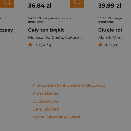
36,84 zł
39,99 zł
54,99 zł
59,99 zł
a
- sugerowana cena
- sugerowan
detaliczna
detaliczna
czasy
Cały ten błękit
Melissa Da Costa
,
Łukasz Müller
Marek Maruszc
7,8 (3673)
10,0 (2)
Aleksandra Srokowska-Ziółkowska
Anna Llenas
pr. zbiorowa
Benji Davies
Marta Galewska-Kustra