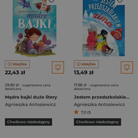
KSIĄŻKA
KSIĄŻKA
22,43 zł
13,49 zł
29,90 zł
17,98 zł
- sugerowana cena
- sugerowana cena
detaliczna
detaliczna
Mądre bajki duże litery
Jestem przedszkolakiem zima
Agnieszka Antosiewicz
Agnieszka Antosiewicz
7,0 (1)
Chwilowo niedostępny
Chwilowo niedostępny