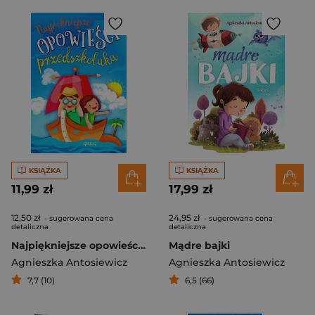
KSIĄŻKA
KSIĄŻKA
11,99 zł
17,99 zł
12,50 zł
24,95 zł
- sugerowana cena
- sugerowana cena
detaliczna
detaliczna
Najpiękniejsze opowieści przedszkolaka
Mądre bajki
Agnieszka Antosiewicz
Agnieszka Antosiewicz
7,7 (10)
6,5 (66)