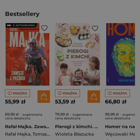
Bestsellery
KSIĄŻKA
KSIĄŻKA
KSIĄŻKA
55,99 zł
53,59 zł
66,80 zł
69,99 zł
79,99 zł
99,99 zł
- sugerowana
- sugerowana
- sugerowa
cena detaliczna
cena detaliczna
cena detaliczna
Rafał Majka. Zawsze z przodu. Rozmawia Tomasz Kalemba - książka z autografem
Pierogi z kimchi. Moje ulubione azjatyckie przepisy
Rafał Majka
,
Tomasz Kalemba
Wioleta Błazucka
Węcowski Mar