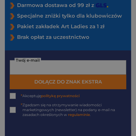
Darmowa dostawa od 99 zł z
Specjalne zniżki tylko dla klubowiczów
Pakiet zakładek Art Ladies za 1 zł
Brak opłat za uczestnictwo
Twój e-mail
DOŁĄCZ DO ZNAK EKSTRA
*
Akceptuję
politykę prywatności
*
Zgadzam się na otrzymywanie wiadomości
marketingowych (newsletter) na podany
e-mail
na
zasadach określonych w
regulaminie
.