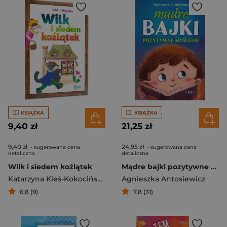
KSIĄŻKA
KSIĄŻKA
9,40 zł
21,25 zł
9,40 zł
24,95 zł
- sugerowana cena
- sugerowana cena
detaliczna
detaliczna
Wilk i siedem koźlątek
Mądre bajki pozytywne myślenie
Katarzyna Kieś-Kokocińska
,
Agnieszka Antosiewicz
Agnieszka Antosiewicz
,
Maria Z
6,8 (9)
7,8 (31)