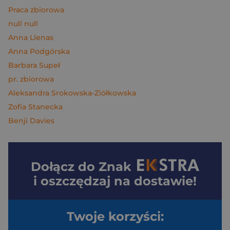
Praca zbiorowa
null null
Anna Llenas
Anna Podgórska
Barbara Supeł
pr. zbiorowa
Aleksandra Srokowska-Ziółkowska
Zofia Stanecka
Benji Davies
Dołącz do
Znak
i oszczędzaj na dostawie!
Twoje korzyści: