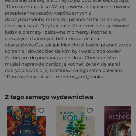
Michalinę Starską, ale o niej to już dowiecie się, czytając
"Dom na skraju lasu".W tej powieści znajdziecie również
przeplatankę czasów współczesnych z
dawnymi.Podoba mi się styl pisania Natalii Bieniek, aż
chce się czytać. Oby tak dalej. Znajdziecie tutaj również
ludzkie dramaty i zabawne momenty. Poznacie
ciekawych i barwnych bohaterów. Idealna
obyczajówka.Czy tak jak Max chcielibyście poznać swoje
korzenie i dowiedzieć się kim byli wasi przodkowie?
Zachęcam do poznania przeszłości Christine. Max
musiał naprawdę bardzo ją kochać, że tak się starał
odkryć prawdę o jej rodzinie.Z całego serca polecam
"Dom na skraju lasu" - mommy_and_books.
Z tego samego wydawnictwa