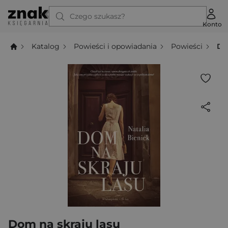
Czego szukasz?
Konto
Katalog
Powieści i opowiadania
Powieści
Do
Dom na skraju lasu