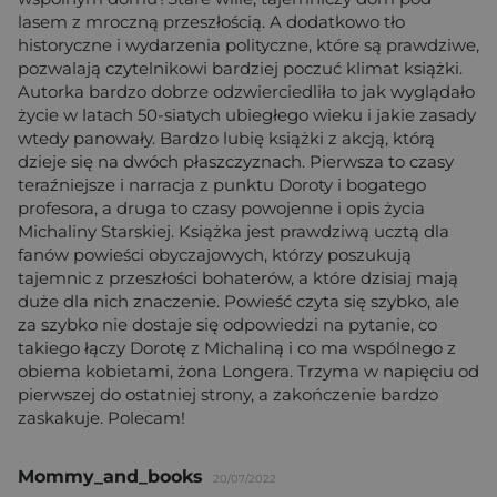
lasem z mroczną przeszłością. A dodatkowo tło
historyczne i wydarzenia polityczne, które są prawdziwe,
pozwalają czytelnikowi bardziej poczuć klimat książki.
Autorka bardzo dobrze odzwierciedliła to jak wyglądało
życie w latach 50-siatych ubiegłego wieku i jakie zasady
wtedy panowały. Bardzo lubię książki z akcją, którą
dzieje się na dwóch płaszczyznach. Pierwsza to czasy
teraźniejsze i narracja z punktu Doroty i bogatego
profesora, a druga to czasy powojenne i opis życia
Michaliny Starskiej. Książka jest prawdziwą ucztą dla
fanów powieści obyczajowych, którzy poszukują
tajemnic z przeszłości bohaterów, a które dzisiaj mają
duże dla nich znaczenie. Powieść czyta się szybko, ale
za szybko nie dostaje się odpowiedzi na pytanie, co
takiego łączy Dorotę z Michaliną i co ma wspólnego z
obiema kobietami, żona Longera. Trzyma w napięciu od
pierwszej do ostatniej strony, a zakończenie bardzo
zaskakuje. Polecam!
Mommy_and_books
20/07/2022