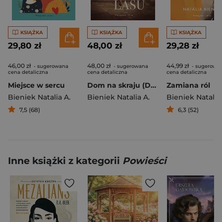
KSIĄŻKA
KSIĄŻKA
KSIĄŻKA
29,80 zł
48,00 zł
29,28 zł
46,00 zł
48,00 zł
44,99 zł
- sugerowana
- sugerowana
- sugerowa
cena detaliczna
cena detaliczna
cena detaliczna
Miejsce w sercu
Dom na skraju (Duże Litery)
Zamiana ról
Bieniek Natalia A.
Bieniek Natalia A.
Bieniek Natalia 
7,5 (68)
6,3 (52)
Inne książki z kategorii
Powieści