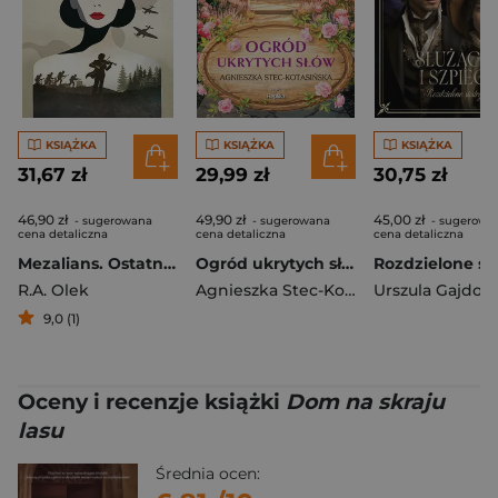
KSIĄŻKA
KSIĄŻKA
KSIĄŻKA
31,67 zł
29,99 zł
30,75 zł
46,90 zł
49,90 zł
45,00 zł
- sugerowana
- sugerowana
- sugerowa
cena detaliczna
cena detaliczna
cena detaliczna
Mezalians. Ostatnia księżna. Tom 1
Ogród ukrytych słów
R.A. Olek
Agnieszka Stec-Kotasińska
Urszula Gajdow
9,0 (1)
Oceny i recenzje książki
Dom na skraju
lasu
Średnia ocen: