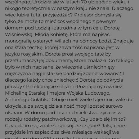
wspólnego. Urodziła się w latach 70 ubiegłego wieku i
nikogo teoretycznie w naszym kraju nie znała. Dlaczego
więc lubiła tutaj przyjeżdżać? Profesor domyśla się
tylko, że może to mieć coś wspólnego z pewnym
domem pod Łodzią i zatrudnia w tym celu Dorotę
Wiśniewską. Młodą kobietę, która ma napisać
monografię o starych willach na północy Łodzi. Znajduje
ona starą teczkę, której zawartość napisana jest w
języku rosyjskim. Dorota prosi swojego tatę by
przetłumaczył jej dokumenty, które znalazła. Co takiego
było w nich napisane, że wiecznie uśmiechnięty
mężczyzna nagle stał się bardziej zdenerwowany? I
dlaczego każdy chce zniechęcić Dorotę do odkrycia
prawdy? Przekonajcie się sami.Poznajemy również
Michalinę Starską i majora Wojska Ludowego,
Antoniego Gołąbka. Oboje mieli wiele tajemnic, wile do
ukrycia, a za swoją działalność mogli zostać surowo
ukarani. W domu pod lasem chcieli stworzyć coś w
rodzaju rodziny patchworkowej. Czy udało się im to?
Czy uda im się znaleźć spokój i szczęście? Jaką cenę
przyjdzie im zapłacić za dwa miesiące wakacji we
wspólnym domu?Stare wille, tajemniczy dom pod