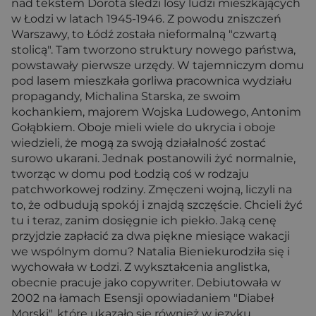
nad tekstem Dorota śledzi losy ludzi mieszkających
w Łodzi w latach 1945-1946. Z powodu zniszczeń
Warszawy, to Łódź została nieformalną "czwartą
stolicą". Tam tworzono struktury nowego państwa,
powstawały pierwsze urzędy. W tajemniczym domu
pod lasem mieszkała gorliwa pracownica wydziału
propagandy, Michalina Starska, ze swoim
kochankiem, majorem Wojska Ludowego, Antonim
Gołąbkiem. Oboje mieli wiele do ukrycia i oboje
wiedzieli, że mogą za swoją działalność zostać
surowo ukarani. Jednak postanowili żyć normalnie,
tworząc w domu pod Łodzią coś w rodzaju
patchworkowej rodziny. Zmęczeni wojną, liczyli na
to, że odbudują spokój i znajdą szczęście. Chcieli żyć
tu i teraz, zanim dosięgnie ich piekło. Jaką cenę
przyjdzie zapłacić za dwa piękne miesiące wakacji
we wspólnym domu? Natalia Bieniekurodziła się i
wychowała w Łodzi. Z wykształcenia anglistka,
obecnie pracuje jako copywriter. Debiutowała w
2002 na łamach Esensji opowiadaniem "Diabeł
Morski", które ukazało się również w języku