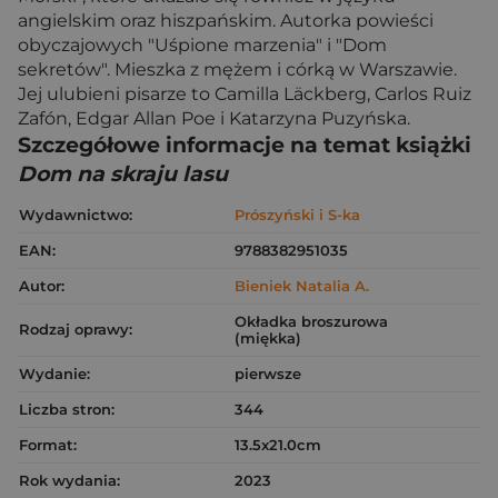
angielskim oraz hiszpańskim. Autorka powieści
obyczajowych "Uśpione marzenia" i "Dom
sekretów". Mieszka z mężem i córką w Warszawie.
Jej ulubieni pisarze to Camilla Läckberg, Carlos Ruiz
Zafón, Edgar Allan Poe i Katarzyna Puzyńska.
Szczegółowe informacje na temat książki
Dom na skraju lasu
Wydawnictwo:
Prószyński i S-ka
EAN:
9788382951035
Autor:
Bieniek Natalia A.
Okładka broszurowa
Rodzaj oprawy:
(miękka)
Wydanie:
pierwsze
Liczba stron:
344
Format:
13.5x21.0cm
Rok wydania:
2023