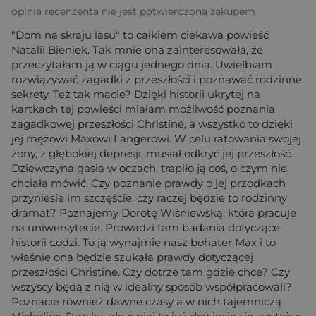
opinia recenzenta nie jest potwierdzona zakupem
"Dom na skraju lasu" to całkiem ciekawa powieść
Natalii Bieniek. Tak mnie ona zainteresowała, że
przeczytałam ją w ciągu jednego dnia. Uwielbiam
rozwiązywać zagadki z przeszłości i poznawać rodzinne
sekrety. Też tak macie? Dzięki historii ukrytej na
kartkach tej powieści miałam możliwość poznania
zagadkowej przeszłości Christine, a wszystko to dzięki
jej mężowi Maxowi Langerowi. W celu ratowania swojej
żony, z głębokiej depresji, musiał odkryć jej przeszłość.
Dziewczyna gasła w oczach, trapiło ją coś, o czym nie
chciała mówić. Czy poznanie prawdy o jej przodkach
przyniesie im szczęście, czy raczej będzie to rodzinny
dramat? Poznajemy Dorotę Wiśniewską, która pracuje
na uniwersytecie. Prowadzi tam badania dotyczące
historii Łodzi. To ją wynajmie nasz bohater Max i to
właśnie ona będzie szukała prawdy dotyczącej
przeszłości Christine. Czy dotrze tam gdzie chce? Czy
wszyscy będą z nią w idealny sposób współpracowali?
Poznacie również dawne czasy a w nich tajemniczą