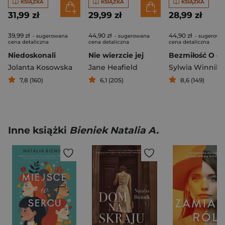
KSIĄŻKA
KSIĄŻKA
KSIĄŻKA
31,99 zł
29,99 zł
28,99 zł
39,99 zł
44,90 zł
44,90 zł
- sugerowana
- sugerowana
- sugerowa
cena detaliczna
cena detaliczna
cena detaliczna
Niedoskonali
Nie wierzcie jej
Jolanta Kosowska
Jane Heafield
Sylwia Winnik
7,8 (160)
6,1 (205)
8,6 (149)
Inne książki
Bieniek Natalia A.