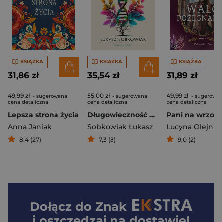
KSIĄŻKA
KSIĄŻKA
KSIĄŻKA
31,86 zł
35,54 zł
31,89 zł
49,99 zł
55,00 zł
49,99 zł
- sugerowana
- sugerowana
- sugerowa
cena detaliczna
cena detaliczna
cena detaliczna
Lepsza strona życia
Długowieczność kobiet. Proste nawyki, wielkie efekty
Anna Janiak
Sobkowiak Łukasz
Lucyna Olejnic
8,4 (27)
7,3 (8)
9,0 (2)
Dołącz do
Znak
i oszczędzaj na dostawie!