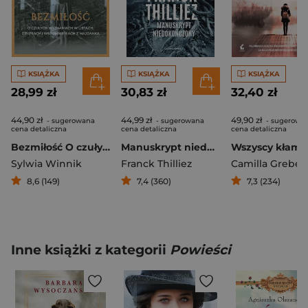
KSIĄŻKA
KSIĄŻKA
KSIĄŻKA
28,99 zł
30,83 zł
32,40 zł
44,90 zł
44,99 zł
49,90 zł
- sugerowana
- sugerowana
- sugerowa
cena detaliczna
cena detaliczna
cena detaliczna
Bezmiłość O czułych wyznaniach w listach, grypsach i wspomnieniach z Majdanka
Manuskrypt niedokończony
Wszyscy kłami
Sylwia Winnik
Franck Thilliez
Camilla Grebe
8,6 (149)
7,4 (360)
7,3 (234)
Inne książki z kategorii
Powieści