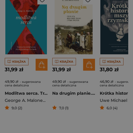
KSIĄŻKA
KSIĄŻKA
KSIĄŻKA
31,99 zł
31,99 zł
31,80 zł
49,90 zł
49,90 zł
46,90 zł
- sugerowana
- sugerowana
- sugerowa
cena detaliczna
cena detaliczna
cena detaliczna
Modlitwa serca. Tradycja kontemplacyjna chrześcijańskiego Wschodu
Na drugim planie. Czego uczą mało znane postaci z Pisma Świętego
George A. Maloney SJ
Uwe Michael L
9,0 (2)
7,0 (1)
6,0 (4)