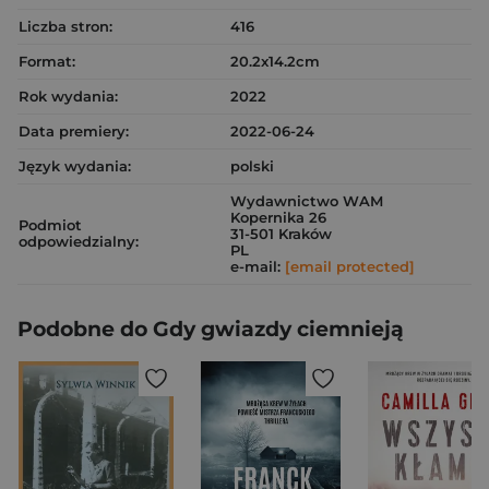
Liczba stron:
416
Format:
20.2x14.2cm
Rok wydania:
2022
Data premiery:
2022-06-24
Język wydania:
polski
Wydawnictwo WAM
Kopernika 26
Podmiot
31-501 Kraków
odpowiedzialny:
PL
e-mail:
[email protected]
Podobne do Gdy gwiazdy ciemnieją