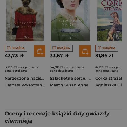
KSIĄŻKA
KSIĄŻKA
KSIĄŻKA
43,73 zł
33,67 zł
31,86 zł
69,99 zł
54,90 zł
49,99 zł
- sugerowana
- sugerowana
- sugerowa
cena detaliczna
cena detaliczna
cena detaliczna
Narzeczona nazisty wyd. 5
Szlachetne serce. Mieć odwagę, by marzyć. Tom 2 wyd. 2026
Córka strażaka
Barbara Wysoczańska
Mason Susan Anne
Oceny i recenzje książki
Gdy gwiazdy
ciemnieją