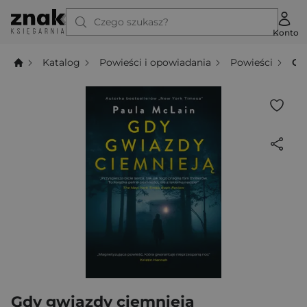
Czego szukasz?
Konto
Katalog
Powieści i opowiadania
Powieści
Gd
Gdy gwiazdy ciemnieją