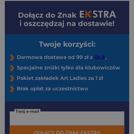
Dołącz do
Znak
i oszczędzaj na dostawie!
Twoje korzyści:
Darmowa dostawa od 99 zł z
Specjalne zniżki tylko dla klubowiczów
Pakiet zakładek Art Ladies za 1 zł
Brak opłat za uczestnictwo
Twój e-mail
DOŁĄCZ DO ZNAK EKSTRA