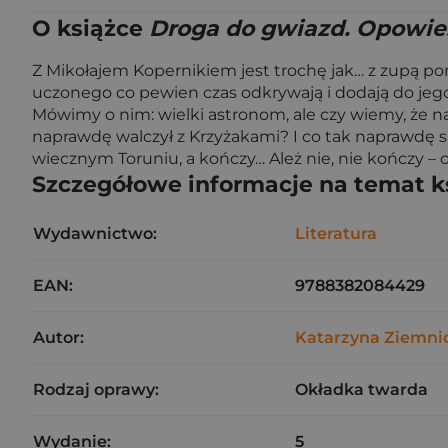
O książce
Droga do gwiazd. Opowieś
Z Mikołajem Kopernikiem jest trochę jak… z zupą po
uczonego co pewien czas odkrywają i dodają do jego 
Mówimy o nim: wielki astronom, ale czy wiemy, że na
naprawdę walczył z Krzyżakami? I co tak naprawdę s
wiecznym Toruniu, a kończy… Ależ nie, nie kończy – 
Szczegółowe informacje na temat k
Wydawnictwo:
Literatura
EAN:
9788382084429
Autor:
Katarzyna Ziemni
Rodzaj oprawy:
Okładka twarda
Wydanie:
5