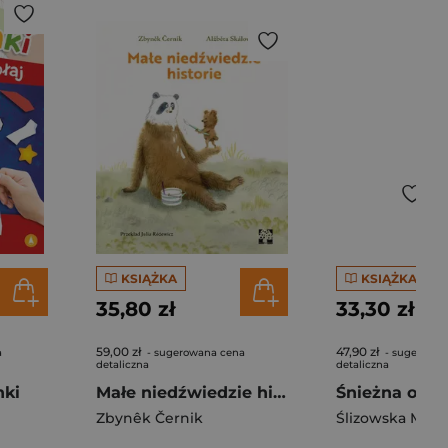
KSIĄŻKA
KSIĄŻKA
35,80 zł
33,30 zł
59,00 zł
47,90 zł
a
- sugerowana cena
- sugerowan
detaliczna
detaliczna
nki
Małe niedźwiedzie historie
Zbynêk Černik
Ślizowska Moni