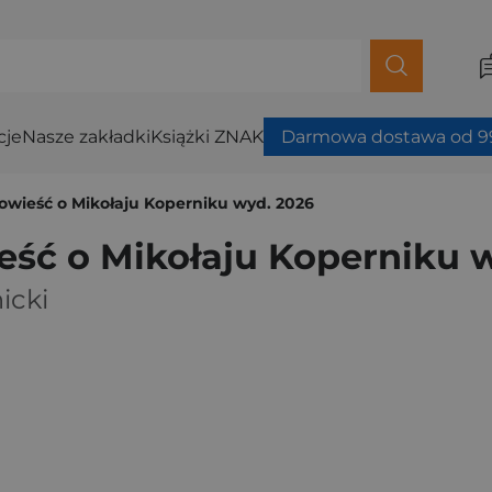
cje
Nasze zakładki
Książki ZNAK
Darmowa dostawa od 99
owieść o Mikołaju Koperniku wyd. 2026
ść o Mikołaju Koperniku 
icki