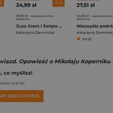
24,99 zł
27,51 zł
38,90 zł
44,00 zł
- sugerowana cena
- sugerowana ce
detaliczna
detaliczna
zęście
Zuza Grant i Święto Gorzkich Cukierków
Katarzyna Ziemnicka
Katarzyna Ziemnick
8,6 (5)
wiazd. Opowieść o Mikołaju Koperniku
 co myślisz!
ostaw ocenę!
 ABY DODAĆ OPINIĘ