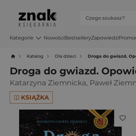
Kategorie
Nowości
Bestsellery
Zapowiedzi
Promo
Katalog
Dla dzieci
Droga do gwiazd. Op
Droga do gwiazd. Opowie
Katarzyna Ziemnicka
,
Paweł Ziemn
KSIĄŻKA