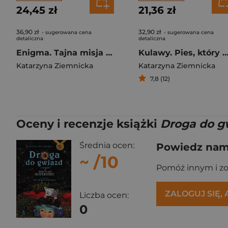
24,45 zł
21,36 zł
36,90 zł
32,90 zł
- sugerowana cena
- sugerowana cena
detaliczna
detaliczna
Enigma. Tajna misja Mariana Rejewskiego wyd. 2026
Kulawy. Pies, który miał szc
Katarzyna Ziemnicka
Katarzyna Ziemnicka
7,8 (12)
Oceny i recenzje książki
Droga do g
Średnia ocen:
Powiedz nam,
~
/10
Pomóż innym i z
ZALOGUJ SIĘ,
Liczba ocen:
0