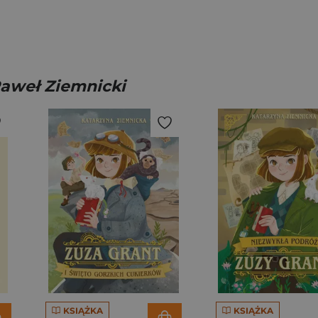
Paweł Ziemnicki
KSIĄŻKA
KSIĄŻKA