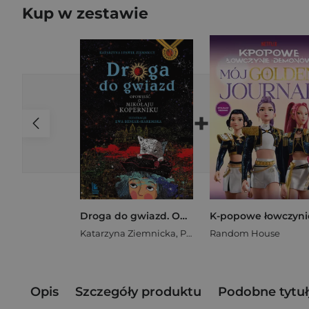
Kup w zestawie
+
Droga do gwiazd. Opowieść o Mikołaju Koperniku wyd. 2026
Katarzyna Ziemnicka
,
Paweł Ziemnicki
Random House
Opis
Szczegóły produktu
Podobne tytuł