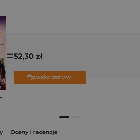
=
52,30 zł
ZAMÓW ZESTAW
K-popowe łowczynie demonów. Mój golden journal. Oficjalny dziennik
y
Oceny i recenzje