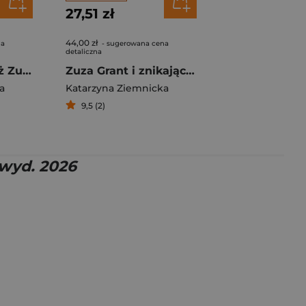
27,51 zł
44,00 zł
na
- sugerowana cena
detaliczna
Niezwykła podróż Zuzy Grant
Zuza Grant i znikające zwierzęta
a
Katarzyna Ziemnicka
9,5 (2)
 wyd. 2026