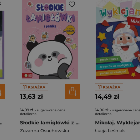
KSIĄŻKA
KSIĄŻKA
13,63 zł
14,49 zł
14,99 zł
14,90 zł
- sugerowana cena
- sugerowana cen
detaliczna
detaliczna
ejsza Para Roku
Słodkie łamigłówki z pandką. Słodkie łamigłówki
Mikołaj. Wykleja
Zuzanna Osuchowska
Łucja Leśniak