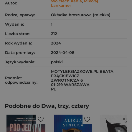
Wojciech Kania
,
Mikołaj
Autor:
Lankamer
Rodzaj oprawy:
Okładka broszurowa (miękka)
Wydanie:
1
Liczba stron:
212
Rok wydania:
2024
Data premiery:
2024-04-08
Język wydania:
polski
MOTYLEKSIAZKOWE.PL BEATA
FRĄCKIEWICZ
Podmiot
ZWROTNICZA 6
odpowiedzialny:
01-219 WARSZAWA
PL
Podobne do Dwa, trzy, cztery