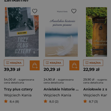
KSIĄŻKA
KSIĄŻKA
KSIĄŻKA
39,39 zł
20,29 zł
22,99 zł
54,00 zł
24,90 zł
29,90 zł
- sugerowana
- sugerowana
- sugerowa
cena detaliczna
cena detaliczna
cena detaliczna
Trzy plus cztery
Anielskie historie piórem pisane
Wojciech Kania
Wojciech Kania
Wojciech Kania
8,4 (8)
8,0 (2)
8,7 (3)