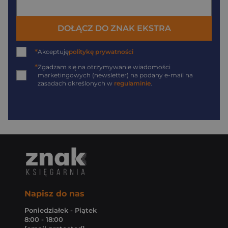
DOŁĄCZ DO ZNAK EKSTRA
*
Akceptuję
politykę prywatności
*
Zgadzam się na otrzymywanie wiadomości
marketingowych (newsletter) na podany
e-mail
na
zasadach określonych w
regulaminie
.
Napisz do nas
Poniedziałek - Piątek
8:00 - 18:00