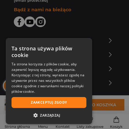
[email protected]
Bądź z nami na bieżąco
O Księgarni Znak
Ta strona używa plików
cookie
Zakupy u nas
Ta strona korzysta z plików cookie, aby
Nasza oferta
zapewnić lepszą wygodę użytkowania.
Korzystając z tej strony, wyrażasz zgodę na
używanie przez nas wszystkich plików
Nasi autorzy
cookie zgodnie z warunkami naszej polityki
plików cookie.
ZAAKCEPTUJ ZGODY
34,98 zł
DO KOSZYKA
ZARZĄDZAJ
NIEZBĘDNE
Strona główna
Menu
Kontakt
Listy zakupowe
Koszyk