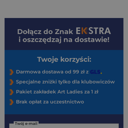
Dołącz do
Znak
i oszczędzaj na dostawie!
Twoje korzyści:
Darmowa dostawa od 99 zł z
Specjalne zniżki tylko dla klubowiczów
Pakiet zakładek Art Ladies za 1 zł
Brak opłat za uczestnictwo
Twój e-mail