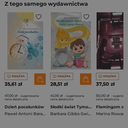
Z tego samego wydawnictwa
KSIĄŻKA
KSIĄŻKA
KSIĄŻKA
35,61 zł
28,51 zł
37,50 zł
47,00 zł
41,00 zł
50,00 zł
- sugerowana
- sugerowana
- sugerowa
cena detaliczna
cena detaliczna
cena detaliczna
Dzień pocałunków
Słodki świat Tymona Tajny agent Słońca
Paweł Antoni Baranowski
Barbara Gibbs-Swiderski
Marina Rowan