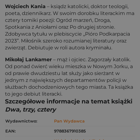
Wojciech Kania
– ksiądz katolicki, doktor teologii,
poeta, dziennikarz. W swoim dorobku literackim ma
cztery tomiki poezji: Ogród marzeń, Droga,
Spotkania z Aniołami oraz Po drugiej stronie.
Zdobywca tytułu w plebiscycie „Pióro Podkarpacia
2023”. Miłośnik szeroko rozumianej literatury oraz
zwierząt. Debiutuje w roli autora kryminału.
Mikołaj Lankamer
– mąż i ojciec. Zagorzały katolik.
Od ponad ćwierć wieku mieszka w Nowym Jorku, a
od prawie dwudziestu lat służy jako sierżant w
jednym z największych departamentów policji w
służbach dochodzeniowych tego miasta. Ta książka
to jego debiut literacki.
Szczegółowe informacje na temat książki
Dwa, trzy, cztery
Wydawnictwo:
Pan Wydawca
EAN:
9788367910385