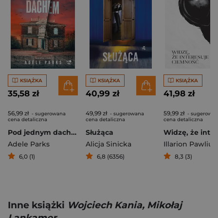
KSIĄŻKA
KSIĄŻKA
KSIĄŻKA
35,58 zł
40,99 zł
41,98 zł
56,99 zł
49,99 zł
59,99 zł
- sugerowana
- sugerowana
- sugerowa
cena detaliczna
cena detaliczna
cena detaliczna
Pod jednym dachem
Służąca
Adele Parks
Alicja Sinicka
Illarion Pawliuk
6,0 (1)
6,8 (6356)
8,3 (3)
Inne książki
Wojciech Kania, Mikołaj
Lankamer