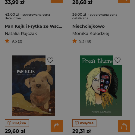
33,99 zł
28,68 zł
43,00 zł
36,00 zł
- sugerowana cena
- sugerowana cena
detaliczna
detaliczna
Pan Kejk i Frytka ze Wschodu
Niechciejkowo
Natalia Rajczak
Monika Kołodziej
9,5 (2)
9,3 (18)
KSIĄŻKA
KSIĄŻKA
29,60 zł
29,31 zł