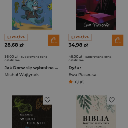
KSIĄŻKA
KSIĄŻKA
28,68 zł
34,98 zł
36,00 zł
46,00 zł
- sugerowana cena
- sugerowana cena
detaliczna
detaliczna
Jak Dorsz się wybrał na Święto Morza i inne bajki wierszem
Dyżur
Michał Wojtynek
Ewa Piasecka
6,1 (8)