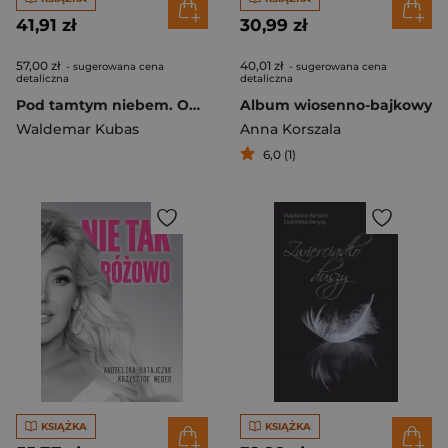
41,91 zł
30,99 zł
57,00 zł
40,01 zł
- sugerowana cena
- sugerowana cena
detaliczna
detaliczna
Pod tamtym niebem. Opowiadania stowarzyszone
Album wiosenno-bajkowy
Waldemar Kubas
Anna Korszala
6,0 (1)
KSIĄŻKA
KSIĄŻKA