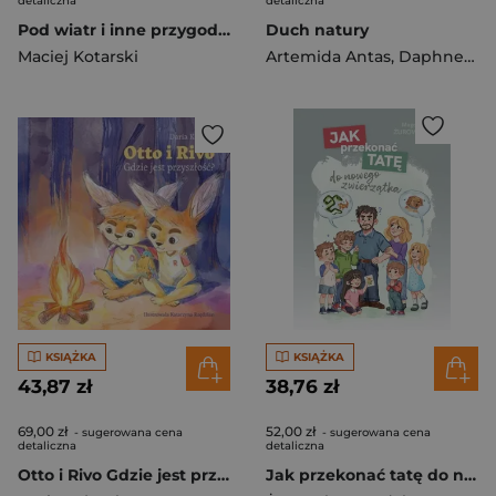
detaliczna
detaliczna
Pod wiatr i inne przygody Cztery pory roku z widokine na Olivia Star
Duch natury
Maciej Kotarski
Artemida Antas
,
Daphne Star
KSIĄŻKA
KSIĄŻKA
43,87 zł
38,76 zł
69,00 zł
52,00 zł
- sugerowana cena
- sugerowana cena
detaliczna
detaliczna
Otto i Rivo Gdzie jest przyszłość
Jak przekonać tatę do nowego zwierzątka