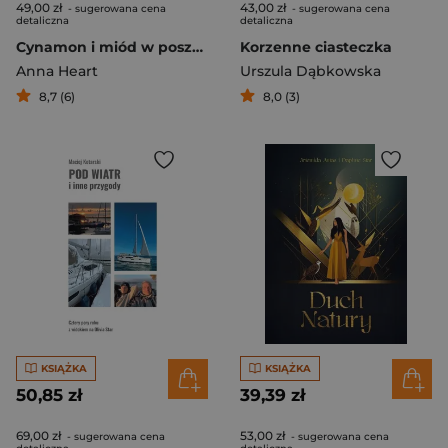
49,00 zł
43,00 zł
- sugerowana cena
- sugerowana cena
detaliczna
detaliczna
Cynamon i miód w poszukiwaniu czułości
Korzenne ciasteczka
Anna Heart
Urszula Dąbkowska
8,7 (6)
8,0 (3)
KSIĄŻKA
KSIĄŻKA
50,85 zł
39,39 zł
69,00 zł
53,00 zł
- sugerowana cena
- sugerowana cena