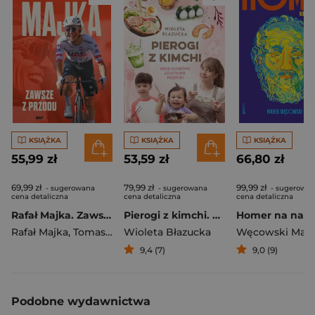
KSIĄŻKA
KSIĄŻKA
KSIĄŻKA
55,99 zł
53,59 zł
66,80 zł
69,99 zł
79,99 zł
99,99 zł
- sugerowana
- sugerowana
- sugerowa
cena detaliczna
cena detaliczna
cena detaliczna
Rafał Majka. Zawsze z przodu. Rozmawia Tomasz Kalemba - książka z autografem
Pierogi z kimchi. Moje ulubione azjatyckie przepisy
Rafał Majka
,
Tomasz Kalemba
Wioleta Błazucka
Węcowski Mar
9,4 (7)
9,0 (9)
Podobne wydawnictwa