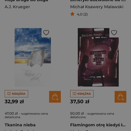
A.J. Krueger
Michał Ksawery Malawski
4,0 (2)
KSIĄŻKA
KSIĄŻKA
32,99 zł
37,50 zł
47,00 zł
50,00 zł
- sugerowana cena
- sugerowana cena
detaliczna
detaliczna
Tkanina nieba
Flamingom otrę kiedyś łzę