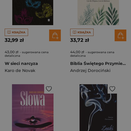
KSIĄŻKA
KSIĄŻKA
32,99 zł
33,72 zł
43,00 zł
44,00 zł
- sugerowana cena
- sugerowana cena
detaliczna
detaliczna
W sieci narcyza
Biblia Świętego Przymierza. Ewangelia według Mateusza, List do Filipian, List do Kolosan
Karo de Novak
Andrzej Dorociński