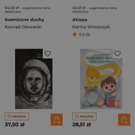
54,00 zł
40,01 zł
- sugerowana cena
- sugerowana cena
detaliczna
detaliczna
Kosmiczne duchy
Atrapa
Konrad Głowacki
Karina Wieszczyk
5,0 (3)
KSIĄŻKA
KSIĄŻKA
37,50 zł
28,51 zł