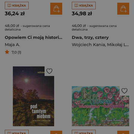
KSIĄŻKA
KSIĄŻKA
36,24 zł
34,98 zł
48,00 zł
46,00 zł
- sugerowana cena
- sugerowana cena
detaliczna
detaliczna
Opowiem Ci moją historię wersja rozszerzona
Dwa, trzy, cztery
Maja A.
Wojciech Kania
,
Mikołaj Lankamer
7,0 (1)
KSIĄŻKA
KSIĄŻKA