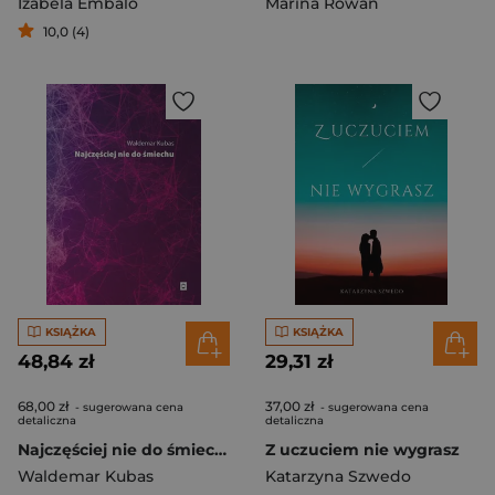
Izabela Embalo
Marina Rowan
10,0 (4)
KSIĄŻKA
KSIĄŻKA
48,84 zł
29,31 zł
68,00 zł
37,00 zł
- sugerowana cena
- sugerowana cena
detaliczna
detaliczna
Najczęściej nie do śmiechu
Z uczuciem nie wygrasz
Waldemar Kubas
Katarzyna Szwedo