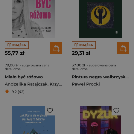
KSIĄŻKA
KSIĄŻKA
55,77 zł
29,31 zł
79,00 zł
37,00 zł
- sugerowana cena
- sugerowana cena
detaliczna
detaliczna
Miało być różowo
Pintura negra wałbrzyska. Pieśń o wszelkiej oddali. Tom 1
Andżelika Ratajczak
,
Krzysztof Weder
Paweł Procki
9,2 (42)