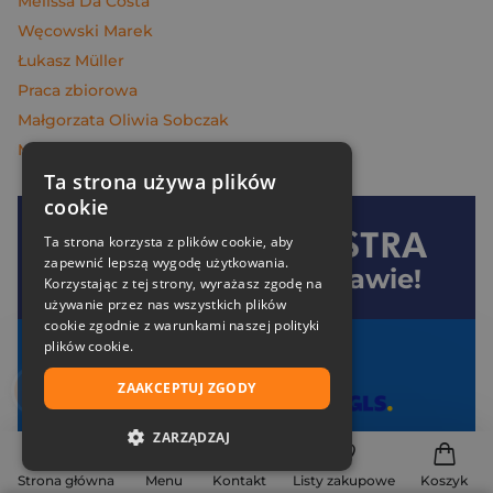
Melissa Da Costa
Węcowski Marek
Łukasz Müller
Praca zbiorowa
Małgorzata Oliwia Sobczak
McGrath Andy
Ta strona używa plików
cookie
Ta strona korzysta z plików cookie, aby
Dołącz do
Znak
zapewnić lepszą wygodę użytkowania.
i oszczędzaj na dostawie!
Korzystając z tej strony, wyrażasz zgodę na
używanie przez nas wszystkich plików
cookie zgodnie z warunkami naszej polityki
plików cookie.
Twoje korzyści:
ZAAKCEPTUJ ZGODY
Darmowa dostawa od 99 zł z
ZARZĄDZAJ
Specjalne zniżki tylko dla klubowiczów
Pakiet zakładek Art Ladies za 1 zł
NIEZBĘDNE
Strona główna
Menu
Kontakt
Listy zakupowe
Koszyk