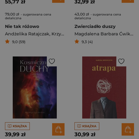
55,77 zł
32,99 zł
79,00 zł
43,00 zł
- sugerowana cena
- sugerowana cena
detaliczna
detaliczna
Nie tak różowo
Zwierciadło duszy
Andżelika Ratajczak
,
Krzysztof Weder
Magdalena Barbara Ćwiklińska-Deryng
9,0 (59)
9,3 (4)
KSIĄŻKA
KSIĄŻKA
39,99 zł
30,99 zł