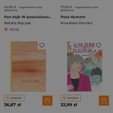
43,00 zł
37,00 zł
- sugerowana cena
- sugerowana cena
detaliczna
detaliczna
Pan Kejk W poszukiwaniu psiego nieba
Poza tłumem
Natalia Rajczak
Kowalska Monika
9,0 (2)
KSIĄŻKA
KSIĄŻKA
36,87 zł
32,99 zł