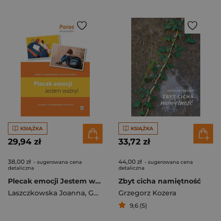
KSIĄŻKA
KSIĄŻKA
29,94 zł
33,72 zł
38,00 zł
44,00 zł
- sugerowana cena
- sugerowana cena
detaliczna
detaliczna
Plecak emocji Jestem ważny
Zbyt cicha namiętność
Laszczkowska Joanna
,
Gutman Joanna
Grzegorz Kozera
9,6 (5)