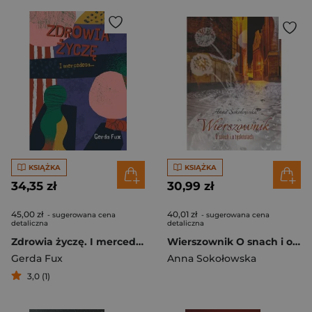
KSIĄŻKA
KSIĄŻKA
34,35 zł
30,99 zł
45,00 zł
40,01 zł
- sugerowana cena
- sugerowana cena
detaliczna
detaliczna
Zdrowia życzę. I mercedesa...
Wierszownik O snach i o tęsknotach
Gerda Fux
Anna Sokołowska
3,0 (1)