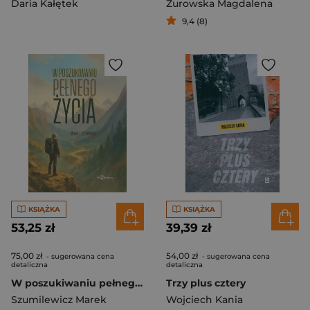
Daria Kałętek
Żurowska Magdalena
9,4 (8)
KSIĄŻKA
KSIĄŻKA
53,25 zł
39,39 zł
75,00 zł
54,00 zł
- sugerowana cena
- sugerowana cena
detaliczna
detaliczna
W poszukiwaniu pełnego życia
Trzy plus cztery
Szumilewicz Marek
Wojciech Kania