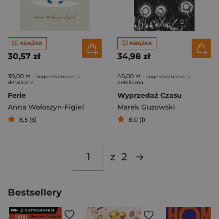
KSIĄŻKA
KSIĄŻKA
30,57 zł
34,98 zł
39,00 zł
46,00 zł
- sugerowana cena
- sugerowana cena
detaliczna
detaliczna
Ferie
Wyprzedaż Czasu
Anna Wołoszyn-Figiel
Marek Guzowski
8,5 (6)
8,0 (1)
z
2
Bestsellery