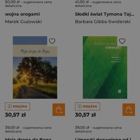
50,00 zł
41,00 zł
- sugerowana cena
- sugerowana cena
detaliczna
detaliczna
wojna orogami
Słodki świat Tymona Tajny agent Słońca
Marek Guzowski
Barbara Gibbs-Swiderski
KSIĄŻKA
KSIĄŻKA
30,57 zł
30,57 zł
39,00 zł
39,00 zł
- sugerowana cena
- sugerowana cena
detaliczna
detaliczna
Moja droga do Boga
Limeryki dozwolone od lat osiemnastu