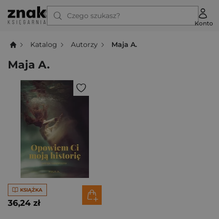
Czego szukasz?
Konto
Katalog
Autorzy
Maja A.
Maja A.
KSIĄŻKA
36,24 zł