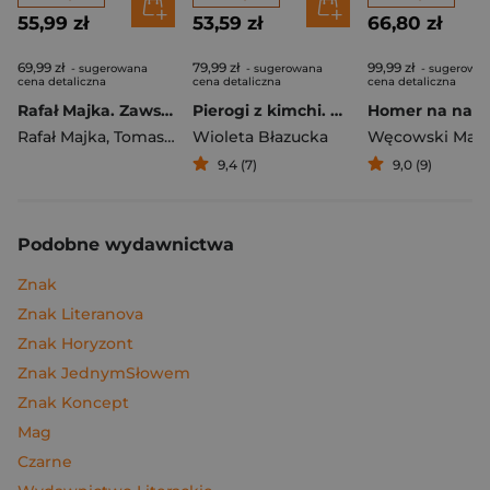
55,99 zł
53,59 zł
66,80 zł
69,99 zł
79,99 zł
99,99 zł
- sugerowana
- sugerowana
- sugerowa
cena detaliczna
cena detaliczna
cena detaliczna
Rafał Majka. Zawsze z przodu. Rozmawia Tomasz Kalemba - książka z autografem
Pierogi z kimchi. Moje ulubione azjatyckie przepisy
Rafał Majka
,
Tomasz Kalemba
Wioleta Błazucka
Węcowski Mar
9,4 (7)
9,0 (9)
Podobne wydawnictwa
Znak
Znak Literanova
Znak Horyzont
Znak JednymSłowem
Znak Koncept
Mag
Czarne