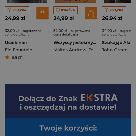
KSIĄŻKA
KSIĄŻKA
KSIĄŻKA
24,99 zł
24,99 zł
26,94 zł
32,00 zł
32,00 zł
34,90 zł
- sugerowana
- sugerowana
- sugerowa
cena detaliczna
cena detaliczna
cena detaliczna
Uciekinier
Wszyscy jesteśmy geniuszami 2 Wspaniałe umysły, które nas inspirują
Szukając Alask
Ele Fountain
Maltes Andrew
,
Torre Moreno Arturo
John Green
6,9 (31)
Dołącz do
Znak
i oszczędzaj na dostawie!
Twoje korzyści: