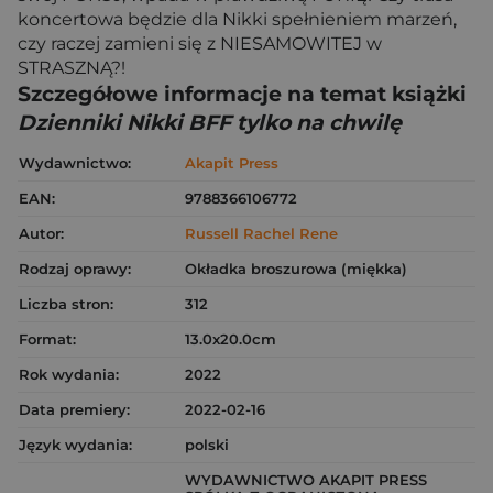
koncertowa będzie dla Nikki spełnieniem marzeń,
czy raczej zamieni się z NIESAMOWITEJ w
STRASZNĄ?!
Szczegółowe informacje na temat książki
Dzienniki Nikki BFF tylko na chwilę
Wydawnictwo:
Akapit Press
EAN:
9788366106772
Autor:
Russell Rachel Rene
Rodzaj oprawy:
Okładka broszurowa (miękka)
Liczba stron:
312
Format:
13.0x20.0cm
Rok wydania:
2022
Data premiery:
2022-02-16
Język wydania:
polski
WYDAWNICTWO AKAPIT PRESS