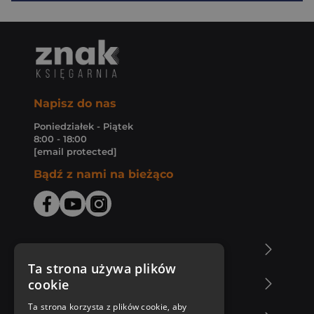
Napisz do nas
Poniedziałek - Piątek
8:00 - 18:00
[email protected]
Bądź z nami na bieżąco
O Księgarni Znak
Ta strona używa plików
cookie
Zakupy u nas
Ta strona korzysta z plików cookie, aby