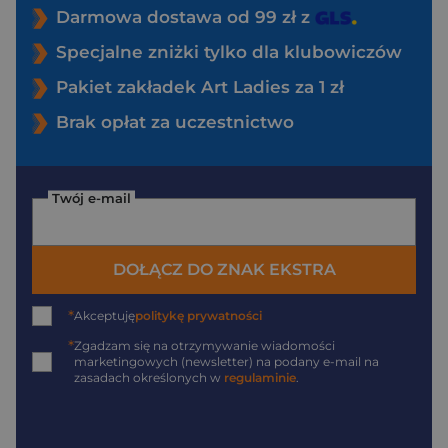
Darmowa dostawa od 99 zł z
Specjalne zniżki tylko dla klubowiczów
Pakiet zakładek Art Ladies za 1 zł
Brak opłat za uczestnictwo
Twój e-mail
DOŁĄCZ DO ZNAK EKSTRA
*
Akceptuję
politykę prywatności
*
Zgadzam się na otrzymywanie wiadomości
marketingowych (newsletter) na podany
e-mail
na
zasadach określonych w
regulaminie
.