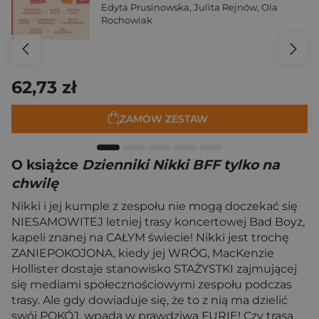
Edyta Prusinowska
,
Julita Rejnów
,
Ola
Rochowiak
62,73 zł
ZAMÓW ZESTAW
O książce
Dzienniki Nikki BFF tylko na
chwilę
Nikki i jej kumple z zespołu nie mogą doczekać się
NIESAMOWITEJ letniej trasy koncertowej Bad Boyz,
kapeli znanej na CAŁYM świecie! Nikki jest trochę
ZANIEPOKOJONA, kiedy jej WRÓG, MacKenzie
Hollister dostaje stanowisko STAŻYSTKI zajmującej
się mediami społecznościowymi zespołu podczas
trasy. Ale gdy dowiaduje się, że to z nią ma dzielić
swój POKÓJ, wpada w prawdziwą FURIĘ! Czy trasa