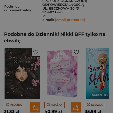
SPÓŁKA Z OGRANICZONĄ
ODPOWIEDZIALNOŚCIĄ
Podmiot
UL. BECZKOWA 30 /3
odpowiedzialny:
93-487 Łódź
PL
e-mail:
[email protected]
Podobne do Dzienniki Nikki BFF tylko na
chwilę
KSIĄŻKA
KSIĄŻKA
KSIĄŻKA
31,33 zł
40,99 zł
35,99 zł