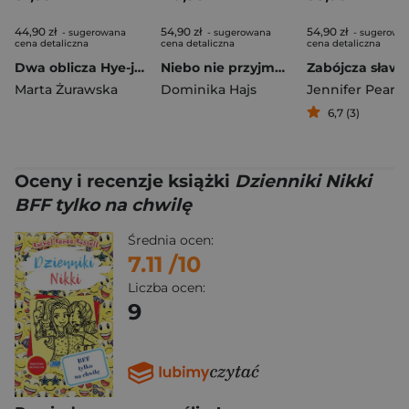
44,90 zł
54,90 zł
54,90 zł
- sugerowana
- sugerowana
- sugerowa
cena detaliczna
cena detaliczna
cena detaliczna
Dwa oblicza Hye-jin
Niebo nie przyjmuje pasażerów (ilustrowane brzegi)
Zabójcza sława
Marta Żurawska
Dominika Hajs
Jennifer Pears
6,7 (3)
Oceny i recenzje książki
Dzienniki Nikki
BFF tylko na chwilę
Średnia ocen:
7.11
/10
Liczba ocen:
9