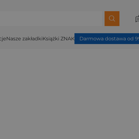
cje
Nasze zakładki
Książki ZNAK
Darmowa dostawa od 99