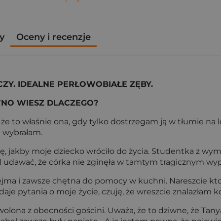
y
Oceny i recenzje
ZY. IDEALNE PERŁOWOBIAŁE ZĘBY.
WNO WIESZ DLACZEGO?
, że to właśnie ona, gdy tylko dostrzegam ją w tłumie na
ją wybrałam.
, jakby moje dziecko wróciło do życia. Studentka z wymi
 udawać, że córka nie zginęła w tamtym tragicznym wy
ejma i zawsze chętna do pomocy w kuchni. Nareszcie kt
je pytania o moje życie, czuję, że wreszcie znalazłam 
olona z obecności gościni. Uważa, że to dziwne, że Tanya 