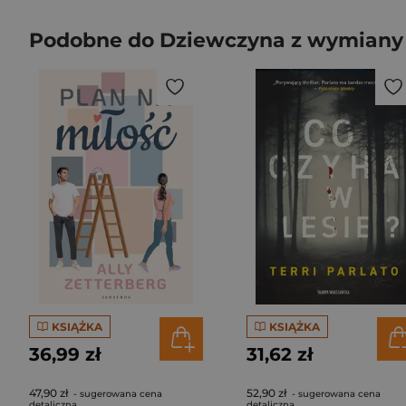
Podobne do Dziewczyna z wymiany
KSIĄŻKA
KSIĄŻKA
36,99 zł
31,62 zł
47,90 zł
52,90 zł
- sugerowana cena
- sugerowana cena
detaliczna
detaliczna