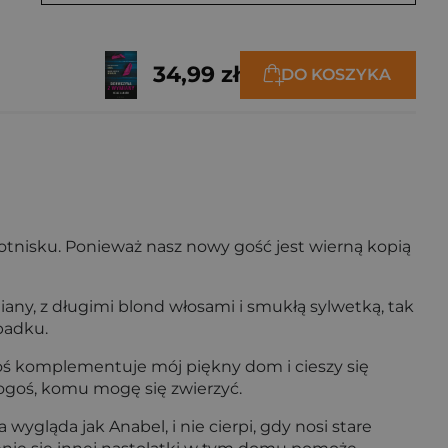
34,99 zł
DO KOSZYKA
 lotnisku. Ponieważ nasz nowy gość jest wierną kopią
any, z długimi blond włosami i smukłą sylwetką, tak
padku.
oś komplementuje mój piękny dom i cieszy się
kogoś, komu mogę się zwierzyć.
wygląda jak Anabel, i nie cierpi, gdy nosi stare