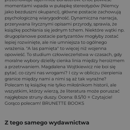
momentami wpada w pułapkę stereotypów (Niemcy
jako bezduszni okupanci), główne postacie zachowują
psychologiczną wiarygodność. Dynamiczna narracja,
przerywana lirycznymi opisami przyrody, sprawia, że
książkę pochłania się jednym tchem. Niektóre wątki np.
drugoplanowe postacie partyzantów mogłyby zostać
lepiej rozwinięte, ale nie umniejsza to ogólnego
wrażenia. "A las pamięta" to więcej niż wojenna
opowieść. To studium człowieczeństwa w czasach, gdy
moralne wybory dzieliły cienka linia między heroizmem
a przetrwaniem. Magdalena Wojtkiewicz nie boi się
pytać. co czyni nas wrogami? I czy w obliczu cierpienia
granice między nami a nimi są aż tak wyraźne?
Polecam tę książkę nie tylko miłośnikom historii, ale
wszystkim, którzy wierzą, że literatura może poruszać
najgłębsze struny duszy. Ocena: 8.5/10 ⭐️ Czytajcie!
Gorąco polecam! BRUNETTE BOOKS
Z tego samego wydawnictwa