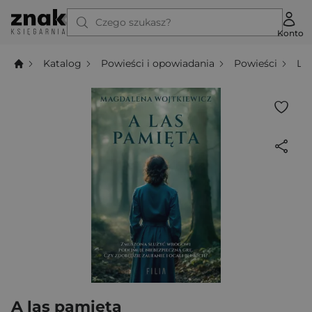
Czego szukasz?
Konto
Katalog
Powieści i opowiadania
Powieści
Li
A las pamięta