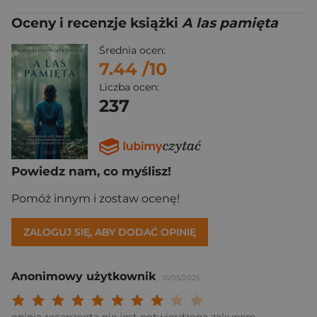
Oceny i recenzje książki
A las pamięta
Średnia ocen:
7.44
/10
Liczba ocen:
237
Powiedz nam, co myślisz!
Pomóż innym i zostaw ocenę!
ZALOGUJ SIĘ, ABY DODAĆ OPINIĘ
Anonimowy użytkownik
16/05/2025
Twoja ocena: Beznadziejna 1/10"
Twoja ocena: Bardzo słaba 2/10"
Twoja ocena: Słaba 3/10"
Twoja ocena: Może być 4/10"
Twoja ocena: Przeciętna 5/10"
Twoja ocena: Dobra 6/10"
Twoja ocena: Bardzo dobra 7/10"
Twoja ocena: Rewelacyjna 8/10
Twoja ocena: Wybitna 9/10
Twoja ocena: Arcydzieło
opinia recenzenta nie jest potwierdzona zakupem