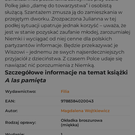
Polkę jako „damę do towarzystwa” i osobistą
służącą. Szantażem zmusza ją do zamieszkania w
przejętym dworku. Zrozpaczona Julianna w tej
podłej sytuacji upatruje jednak korzyść – uważa, że
jest w stanie pozyskać zaufanie młodej, zarozumiałej
Niemki i wyciągać od niej cenne dla polskich
partyzantów informacje. Będzie przekazywać je
Wiszowi – jednemu ze swych najserdeczniejszych
przyjaciół z dzieciństwa. Z czasem Polce udaje się
nawiązać nić porozumienia z Niemką.
Szczegółowe informacje na temat książki
A las pamięta
Wydawnictwo:
Filia
EAN:
9788384020043
Autor:
Magdalena Wojtkiewicz
Okładka broszurowa
Rodzaj oprawy:
(miękka)
Wydanie:
1