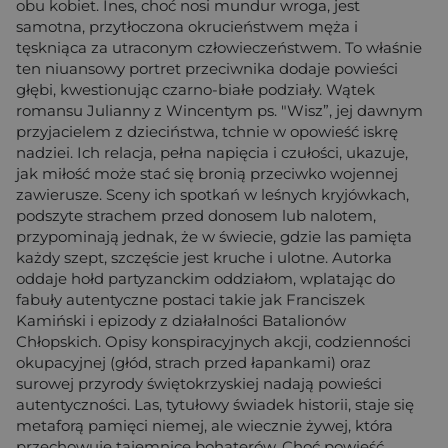
obu kobiet. Ines, choć nosi mundur wroga, jest
samotna, przytłoczona okrucieństwem męża i
tęskniąca za utraconym człowieczeństwem. To właśnie
ten niuansowy portret przeciwnika dodaje powieści
głębi, kwestionując czarno-białe podziały. Wątek
romansu Julianny z Wincentym ps. "Wisz”, jej dawnym
przyjacielem z dzieciństwa, tchnie w opowieść iskrę
nadziei. Ich relacja, pełna napięcia i czułości, ukazuje,
jak miłość może stać się bronią przeciwko wojennej
zawierusze. Sceny ich spotkań w leśnych kryjówkach,
podszyte strachem przed donosem lub nalotem,
przypominają jednak, że w świecie, gdzie las pamięta
każdy szept, szczęście jest kruche i ulotne. Autorka
oddaje hołd partyzanckim oddziałom, wplatając do
fabuły autentyczne postaci takie jak Franciszek
Kamiński i epizody z działalności Batalionów
Chłopskich. Opisy konspiracyjnych akcji, codzienności
okupacyjnej (głód, strach przed łapankami) oraz
surowej przyrody świętokrzyskiej nadają powieści
autentyczności. Las, tytułowy świadek historii, staje się
metaforą pamięci niemej, ale wiecznie żywej, która
przechowuje tajemnice bohaterów. Choć powieść