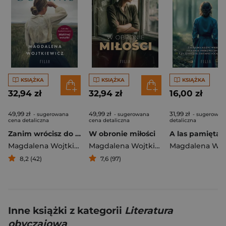
KSIĄŻKA
KSIĄŻKA
KSIĄŻKA
32,94 zł
32,94 zł
16,00 zł
49,99 zł
49,99 zł
31,99 zł
- sugerowana
- sugerowana
- sugerowan
cena detaliczna
cena detaliczna
detaliczna
Zanim wrócisz do mnie
W obronie miłości
Magdalena Wojtkiewicz
Magdalena Wojtkiewicz
8,2 (42)
7,6 (97)
Inne książki z kategorii
Literatura
obyczajowa