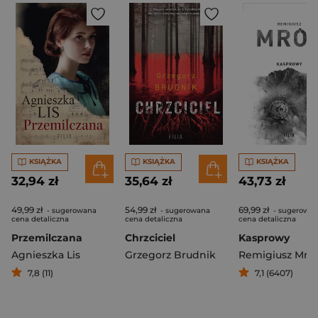
KSIĄŻKA
KSIĄŻKA
KSIĄŻKA
32,94 zł
35,64 zł
43,73 zł
49,99 zł
54,99 zł
69,99 zł
- sugerowana
- sugerowana
- sugerowa
cena detaliczna
cena detaliczna
cena detaliczna
Przemilczana
Chrzciciel
Kasprowy
Agnieszka Lis
Grzegorz Brudnik
Remigiusz Mró
7,8 (11)
7,1 (6407)