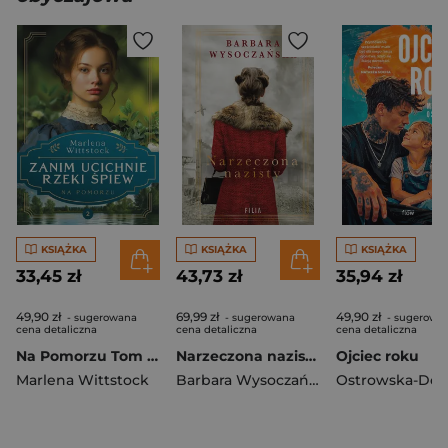
KSIĄŻKA
KSIĄŻKA
KSIĄŻKA
33,45 zł
43,73 zł
35,94 zł
49,90 zł
69,99 zł
49,90 zł
- sugerowana
- sugerowana
- sugerowa
cena detaliczna
cena detaliczna
cena detaliczna
Na Pomorzu Tom 2 Zanim ucichnie rzeki śpiew
Narzeczona nazisty wyd. 5
Ojciec roku
Marlena Wittstock
Barbara Wysoczańska