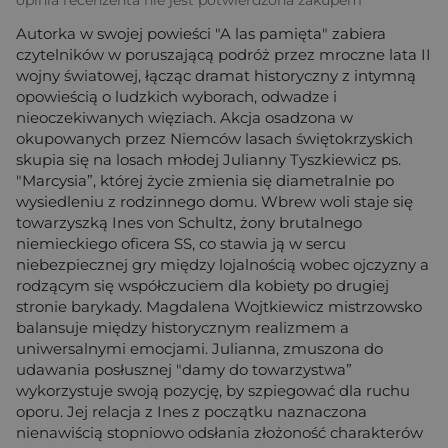
Autorka w swojej powieści "A las pamięta" zabiera
czytelników w poruszającą podróż przez mroczne lata II
wojny światowej, łącząc dramat historyczny z intymną
opowieścią o ludzkich wyborach, odwadze i
nieoczekiwanych więziach. Akcja osadzona w
okupowanych przez Niemców lasach świętokrzyskich
skupia się na losach młodej Julianny Tyszkiewicz ps.
"Marcysia”, której życie zmienia się diametralnie po
wysiedleniu z rodzinnego domu. Wbrew woli staje się
towarzyszką Ines von Schultz, żony brutalnego
niemieckiego oficera SS, co stawia ją w sercu
niebezpiecznej gry między lojalnością wobec ojczyzny a
rodzącym się współczuciem dla kobiety po drugiej
stronie barykady. Magdalena Wojtkiewicz mistrzowsko
balansuje między historycznym realizmem a
uniwersalnymi emocjami. Julianna, zmuszona do
udawania posłusznej "damy do towarzystwa”
wykorzystuje swoją pozycję, by szpiegować dla ruchu
oporu. Jej relacja z Ines z początku naznaczona
nienawiścią stopniowo odsłania złożoność charakterów