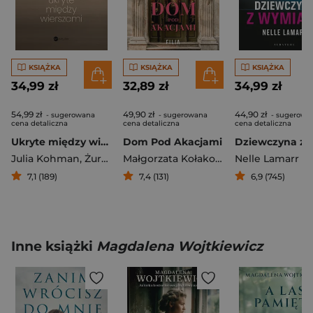
KSIĄŻKA
KSIĄŻKA
KSIĄŻKA
34,99 zł
32,89 zł
34,99 zł
54,99 zł
49,90 zł
44,90 zł
- sugerowana
- sugerowana
- sugerowa
cena detaliczna
cena detaliczna
cena detaliczna
Ukryte między wierszami
Dom Pod Akacjami
Julia Kohman
,
Żurnalista
Małgorzata Kołakowska
Nelle Lamarr
7,1 (189)
7,4 (131)
6,9 (745)
Inne książki
Magdalena Wojtkiewicz