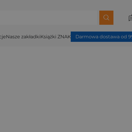
cje
Nasze zakładki
Książki ZNAK
Darmowa dostawa od 99