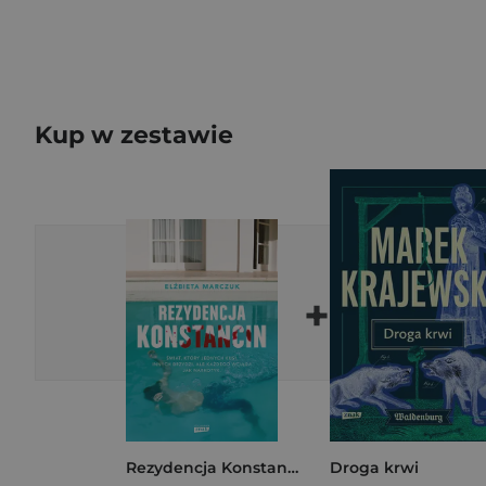
Kup w zestawie
+
Rezydencja Konstancin
Droga krwi