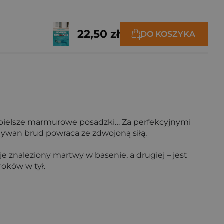
22,50 zł
DO KOSZYKA
najbielsze marmurowe posadzki… Za perfekcyjnymi
dywan brud powraca ze zdwojoną siłą.
aje znaleziony martwy w basenie, a drugiej – jest
roków w tył.