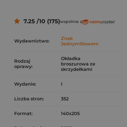
7.25 /10 (175)
wspólnie z
Znak
Wydawnictwo:
JednymSłowem
Okładka
Rodzaj
broszurowa ze
oprawy:
skrzydełkami
Wydanie:
I
Liczba stron:
352
Format:
140x205