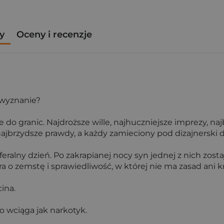
y
Oceny i recenzje
 wyznanie?
e do granic. Najdroższe wille, najhuczniejsze imprezy, 
najbrzydsze prawdy, a każdy zamieciony pod dizajnerski 
feralny dzień. Po zakrapianej nocy syn jednej z nich zost
o zemstę i sprawiedliwość, w której nie ma zasad ani k
ina.
go wciąga jak narkotyk.