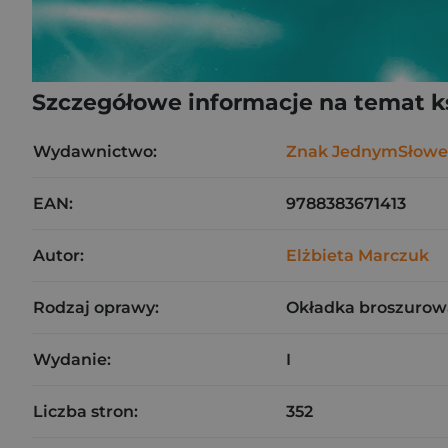
Szczegółowe informacje na temat k
Wydawnictwo:
Znak JednymSłow
EAN:
9788383671413
Autor:
Elżbieta Marczuk
Rodzaj oprawy:
Okładka broszurow
Wydanie:
I
Liczba stron:
352