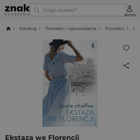
Czego szukasz?
Konto
Katalog
Powieści i opowiadania
Powieści
Li
Ekstaza we Florencji