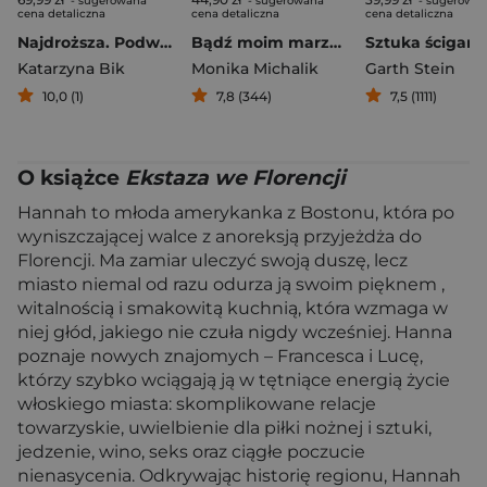
- sugerowana
- sugerowana
- sugerowa
cena detaliczna
cena detaliczna
cena detaliczna
Najdroższa. Podwójne życie Damy z gronostajem (2025)
Bądź moim marzeniem
Katarzyna Bik
Monika Michalik
Garth Stein
10,0 (1)
7,8 (344)
7,5 (1111)
O książce
Ekstaza we Florencji
Hannah to młoda amerykanka z Bostonu, która po
wyniszczającej walce z anoreksją przyjeżdża do
Florencji. Ma zamiar uleczyć swoją duszę, lecz
miasto niemal od razu odurza ją swoim pięknem ,
witalnością i smakowitą kuchnią, która wzmaga w
niej głód, jakiego nie czuła nigdy wcześniej. Hanna
poznaje nowych znajomych – Francesca i Lucę,
którzy szybko wciągają ją w tętniące energią życie
włoskiego miasta: skomplikowane relacje
towarzyskie, uwielbienie dla piłki nożnej i sztuki,
jedzenie, wino, seks oraz ciągłe poczucie
nienasycenia. Odkrywając historię regionu, Hannah