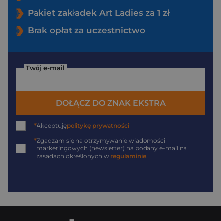
Pakiet zakładek Art Ladies za 1 zł
Brak opłat za uczestnictwo
Twój e-mail
DOŁĄCZ DO ZNAK EKSTRA
*
Akceptuję
politykę prywatności
*
Zgadzam się na otrzymywanie wiadomości
marketingowych (newsletter) na podany
e-mail
na
zasadach określonych w
regulaminie
.