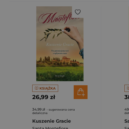
KSIĄŻKA
26,99 zł
3
34,99 zł
49
- sugerowana cena
detaliczna
det
Kuszenie Gracie
S
Santa Montefiore
Sa