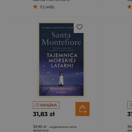
7,2 (455)
KSIĄŻKA
31,83 zł
3
39,90 zł
39
- sugerowana cena
detaliczna
det