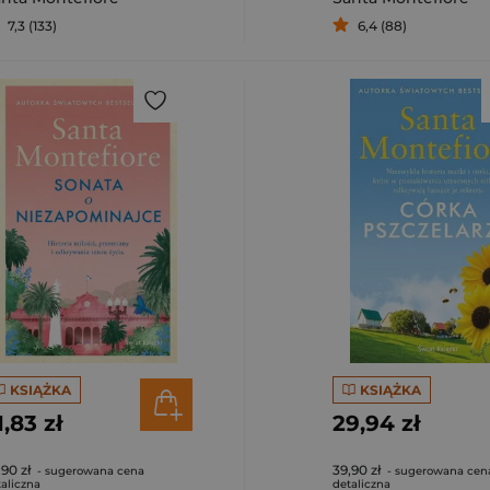
7,3 (133)
6,4 (88)
KSIĄŻKA
KSIĄŻKA
1,83 zł
29,94 zł
,90 zł
39,90 zł
- sugerowana cena
- sugerowana cen
aliczna
detaliczna