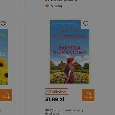
5,6 (74)
KSIĄŻKA
31,89 zł
39,99 zł
a
- sugerowana cena
detaliczna