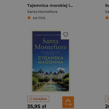
Tajemnica morskiej latarni
Santa Montefiore
Sa
6,8 (720)
KSIĄŻKA
35,95 zł
2