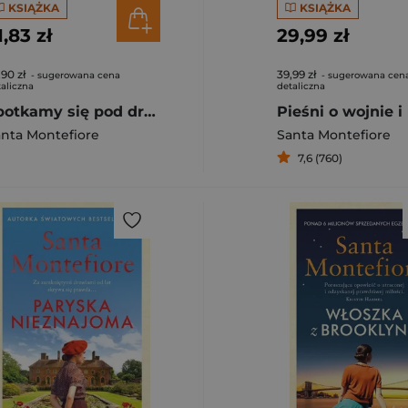
KSIĄŻKA
KSIĄŻKA
1,83 zł
29,99 zł
,90 zł
39,99 zł
- sugerowana cena
- sugerowana cen
aliczna
detaliczna
Spotkamy się pod drzewem ombu
nta Montefiore
Santa Montefiore
7,6 (760)