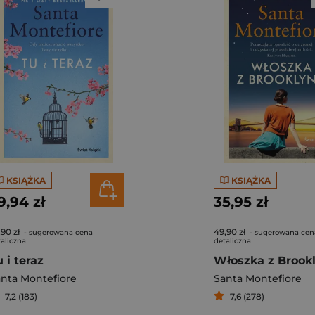
KSIĄŻKA
KSIĄŻKA
9,94 zł
35,95 zł
,90 zł
49,90 zł
- sugerowana cena
- sugerowana cen
aliczna
detaliczna
 i teraz
Włoszka z Brook
nta Montefiore
Santa Montefiore
7,2 (183)
7,6 (278)