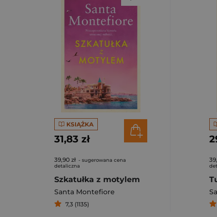
KSIĄŻKA
31,83 zł
2
39,90 zł
39
- sugerowana cena
detaliczna
det
Szkatułka z motylem
Tu
Santa Montefiore
Sa
7,3 (1135)