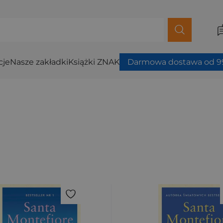
cje
Nasze zakładki
Książki ZNAK
Darmowa dostawa od 99