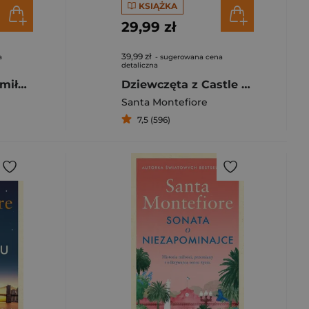
KSIĄŻKA
29,99 zł
39,99 zł
a
- sugerowana cena
detaliczna
Pieśni o wojnie i miłości
Dziewczęta z Castle Deverill
Santa Montefiore
7,5 (596)