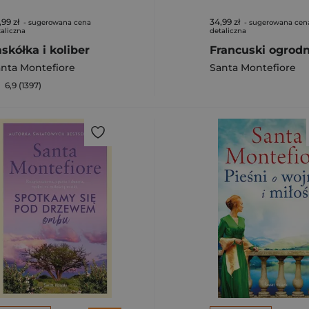
,99 zł
34,99 zł
- sugerowana cena
- sugerowana cen
aliczna
detaliczna
askółka i koliber
Francuski ogrodn
nta Montefiore
Santa Montefiore
6,9 (1397)