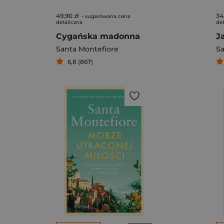
49,90 zł
34
- sugerowana cena
detaliczna
det
Cygańska madonna
J
Santa Montefiore
Sa
6,8 (867)