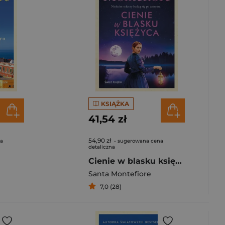
KSIĄŻKA
41,54 zł
54,90 zł
na
- sugerowana cena
detaliczna
Cienie w blasku księżyca
Santa Montefiore
7,0 (28)