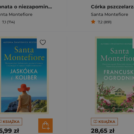
Sonata o niezapominajce
Córka pszczelarz
nta Montefiore
Santa Montefiore
7,1 (714)
7,2 (891)
KSIĄŻKA
KSIĄŻKA
6,99 zł
28,65 zł