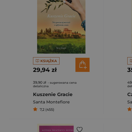
KSIĄŻKA
29,94 zł
3
39,90 zł
49
- sugerowana cena
detaliczna
det
Kuszenie Gracie
C
Santa Montefiore
Sa
7,2 (455)