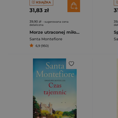
KSIĄŻKA
31,83 zł
3
39,90 zł
39
- sugerowana cena
detaliczna
det
Morze utraconej miłości
Santa Montefiore
Sa
6,9 (950)