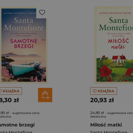
KSIĄŻKA
KSIĄŻKA
8,30 zł
20,93 zł
,90 zł
24,90 zł
- sugerowana cena
- sugerowana cen
aliczna
detaliczna
amotne brzegi
Miłość matki
nta Montefiore
Santa Montefiore