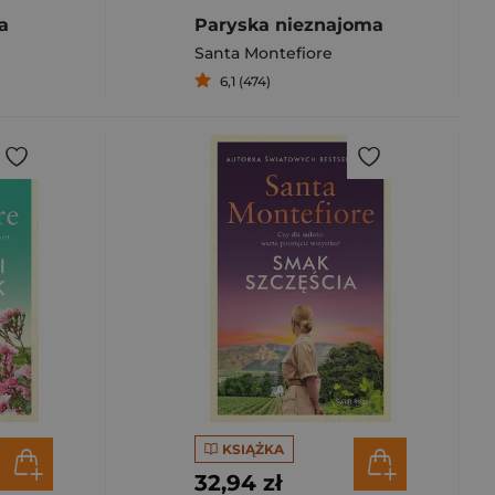
a
Paryska nieznajoma
Santa Montefiore
6,1 (474)
KSIĄŻKA
32,94 zł