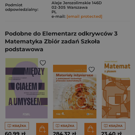
Aleje Jerozolimskie 146D
Podmiot
02-305 Warszawa
odpowiedzialny:
PL
e-mail:
[email protected]
Podobne do Elementarz odkrywców 3
Matematyka Zbiór zadań Szkoła
podstawowa
KSIĄŻKA
KSIĄŻKA
KSIĄŻKA
60,99 zł
284,32 zł
23,40 zł