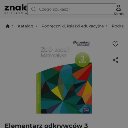
Czego szukasz?
Konto
Katalog
Podręczniki, książki edukacyjne
Podręcz
Elementarz odkrywców 3