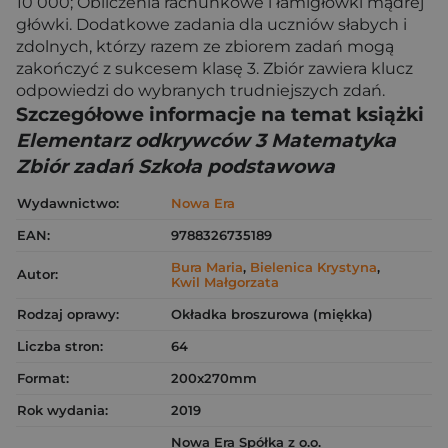
10 000; Obliczenia rachunkowe i łamigłówki mądrej
główki. Dodatkowe zadania dla uczniów słabych i
zdolnych, którzy razem ze zbiorem zadań mogą
zakończyć z sukcesem klasę 3. Zbiór zawiera klucz
odpowiedzi do wybranych trudniejszych zdań.
Szczegółowe informacje na temat książki
Elementarz odkrywców 3 Matematyka
Zbiór zadań Szkoła podstawowa
Wydawnictwo:
Nowa Era
EAN:
9788326735189
Bura Maria
,
Bielenica Krystyna
,
Autor:
Kwil Małgorzata
Rodzaj oprawy:
Okładka broszurowa (miękka)
Liczba stron:
64
Format:
200x270mm
Rok wydania:
2019
Nowa Era Spółka z o.o.