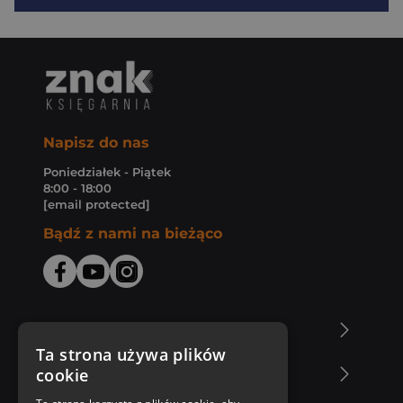
Napisz do nas
Poniedziałek - Piątek
8:00 - 18:00
[email protected]
Bądź z nami na bieżąco
O Księgarni Znak
Ta strona używa plików
cookie
Zakupy u nas