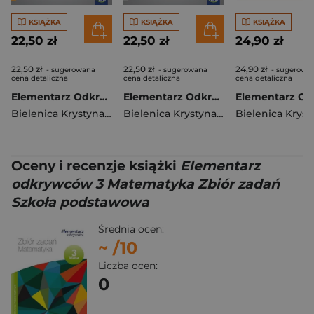
KSIĄŻKA
KSIĄŻKA
KSIĄŻKA
22,50 zł
22,50 zł
24,90 zł
22,50 zł
22,50 zł
24,90 zł
- sugerowana
- sugerowana
- sugerowa
cena detaliczna
cena detaliczna
cena detaliczna
Elementarz Odkrywców klasa 3 część 2 zeszyt ćwiczeń Matematyka EDYCJA 2025
Elementarz Odkrywców klasa 3 część 1 zeszyt ćwiczeń Matematyka EDYCJA 2025
Bielenica Krystyna
,
Bura Maria
,
Kwil Małgorzata
Bielenica Krystyna
,
Bura Maria
,
Kwil M
Oceny i recenzje książki
Elementarz
odkrywców 3 Matematyka Zbiór zadań
Szkoła podstawowa
Średnia ocen:
~
/10
Liczba ocen:
0