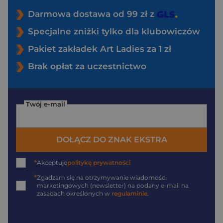
Darmowa dostawa od 99 zł z
Specjalne zniżki tylko dla klubowiczów
Pakiet zakładek Art Ladies za 1 zł
Brak opłat za uczestnictwo
Twój e-mail
DOŁĄCZ DO ZNAK EKSTRA
*
Akceptuję
politykę prywatności
*
Zgadzam się na otrzymywanie wiadomości
marketingowych (newsletter) na podany
e-mail
na
zasadach określonych w
regulaminie
.