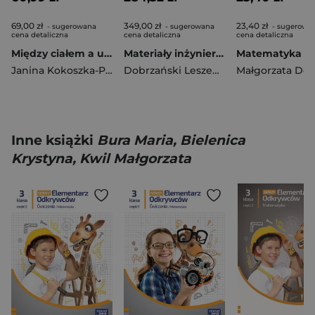
69,00 zł
349,00 zł
23,40 zł
- sugerowana
- sugerowana
- sugerowa
cena detaliczna
cena detaliczna
cena detaliczna
Między ciałem a umysłem
Materiały inżynierskie z podstawami technologii procesów materiałowych. Tom 4
Janina Kokoszka-Paszkot
,
Piotr Wierzbiński
Dobrzański Leszek A.
Inne książki
Bura Maria, Bielenica
Krystyna, Kwil Małgorzata