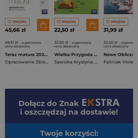
KSIĄŻKA
KSIĄŻKA
KSIĄŻKA
45,66 zł
22,50 zł
31,99 zł
49,51 zł
22,50 zł
32,50 zł
- sugerowana
- sugerowana
- sugerowa
cena detaliczna
cena detaliczna
cena detaliczna
Teraz matura 2025/2026 Matematyka Zbiór zadań maturalnych zakres podstawowy
Wielka Przygoda NEON klasa 3 część 3 zeszyt ćwiczeń Matematyka EDYCJA 2025
Opracowanie Zbiorowe
Sawicka Krystyna
,
Swoboda Ewa
Feliniak Violett
Dołącz do
Znak
i oszczędzaj na dostawie!
Twoje korzyści: