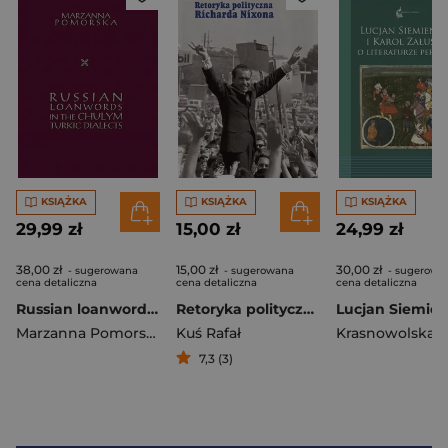
KSIĄŻKA
KSIĄŻKA
KSIĄŻKA
29,99 zł
15,00 zł
24,99 zł
38,00 zł
15,00 zł
30,00 zł
- sugerowana
- sugerowana
- sugerowa
cena detaliczna
cena detaliczna
cena detaliczna
Russian loanwords in the Chulym Turkic dialects
Retoryka polityczna Richarda Nixona
Marzanna Pomorska
Kuś Rafał
7,3 (3)