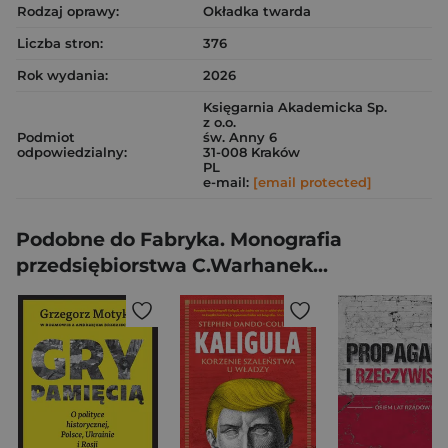
Rodzaj oprawy:
Okładka twarda
Liczba stron:
376
Rok wydania:
2026
Księgarnia Akademicka Sp.
z o.o.
Podmiot
św. Anny 6
odpowiedzialny:
31-008 Kraków
PL
e-mail:
[email protected]
Podobne do Fabryka. Monografia
przedsiębiorstwa C.Warhanek...