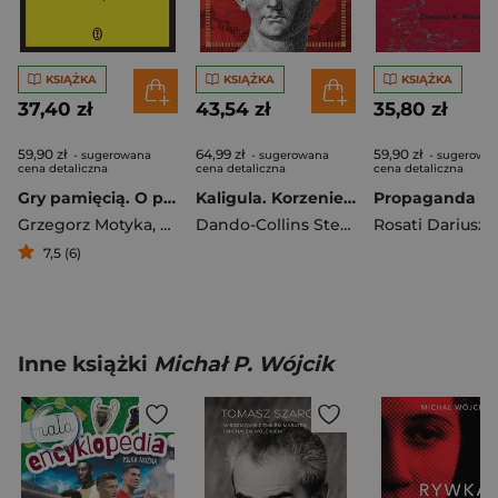
KSIĄŻKA
KSIĄŻKA
KSIĄŻKA
37,40 zł
43,54 zł
35,80 zł
59,90 zł
64,99 zł
59,90 zł
- sugerowana
- sugerowana
- sugerowa
cena detaliczna
cena detaliczna
cena detaliczna
Gry pamięcią. O polityce historycznej, Polsce, Ukrainie i Rosji
Kaligula. Korzenie szaleństwa u władzy
Grzegorz Motyka
,
Andrzej Brzeziecki
Dando-Collins Stephen
Rosati Dariusz K
7,5 (6)
Inne książki
Michał P. Wójcik