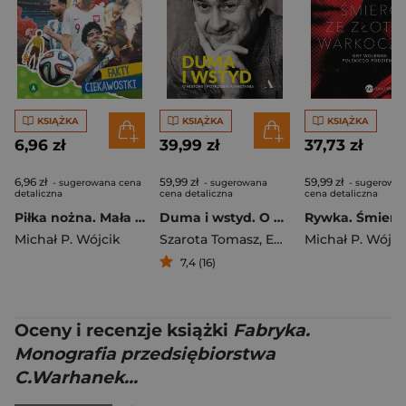
KSIĄŻKA
KSIĄŻKA
KSIĄŻKA
6,96 zł
39,99 zł
37,73 zł
6,96 zł
59,99 zł
59,99 zł
- sugerowana cena
- sugerowana
- sugerowa
detaliczna
cena detaliczna
cena detaliczna
Piłka nożna. Mała encyklopedia
Duma i wstyd. O historii i potrzebie pamiętania
Michał P. Wójcik
Szarota Tomasz
,
Emil Marat
Michał P. Wójci
,
Michał P.
7,4 (16)
Oceny i recenzje książki
Fabryka.
Monografia przedsiębiorstwa
C.Warhanek...