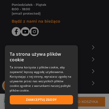
Poniedziałek - Piątek
8:00 - 18:00
[email protected]
Bądź z nami na bieżąco
O Księgarni Znak
Ta strona używa plików
cookie
Zakupy u nas
Ta strona korzysta z plików cookie, aby
Nasza oferta
zapewnić lepszą wygodę użytkowania.
Korzystając z tej strony, wyrażasz zgodę na
używanie przez nas wszystkich plików
Nasi autorzy
cookie zgodnie z warunkami naszej polityki
plików cookie.
ZAAKCEPTUJ ZGODY
29,30 zł
DO KOSZYKA