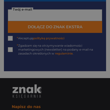
Twój e-mail
DOŁĄCZ DO ZNAK EKSTRA
*
Akceptuję
politykę prywatności
*
Zgadzam się na otrzymywanie wiadomości
marketingowych (newsletter) na podany
e-mail
na
zasadach określonych w
regulaminie
.
Napisz do nas