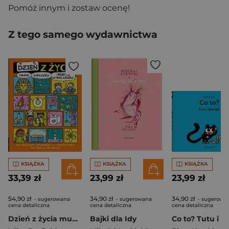
Pomóż innym i zostaw ocenę!
Z tego samego wydawnictwa
KSIĄŻKA
KSIĄŻKA
KSIĄŻKA
33,39 zł
23,99 zł
23,99 zł
54,90 zł
34,90 zł
34,90 zł
- sugerowana
- sugerowana
- sugerowa
cena detaliczna
cena detaliczna
cena detaliczna
Dzień z życia mumii, zarazków i różnych wynalazków
Bajki dla Idy