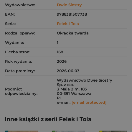
Wydawnictwo:
Dwie Siostry
EAN:
9788381507738
Seria:
Felek i Tola
Rodzaj oprawy:
Okładka twarda
Wydanie:
1
Liczba stron:
168
Rok wydania:
2026
Data premiery:
2026-06-03
Wydawnictwo Dwie Siostry
Sp. z o.o.
Podmiot
3 Maja 2 m. 183
odpowiedzialny:
00-391 Warszawa
PL
e-mail:
[email protected]
Inne książki z serii Felek i Tola