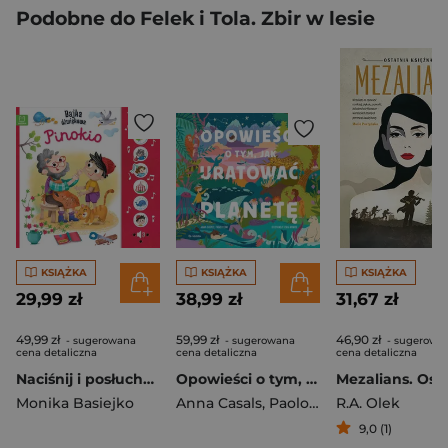
Podobne do Felek i Tola. Zbir w lesie
KSIĄŻKA
KSIĄŻKA
KSIĄŻKA
29,99 zł
38,99 zł
31,67 zł
49,99 zł
59,99 zł
46,90 zł
- sugerowana
- sugerowana
- sugerowa
cena detaliczna
cena detaliczna
cena detaliczna
Naciśnij i posłuchaj! Bajka dźwiękowa. Pinokio
Opowieści o tym, jak uratować planetę
Monika Basiejko
Anna Casals
,
Paolo Ferri
R.A. Olek
9,0 (1)