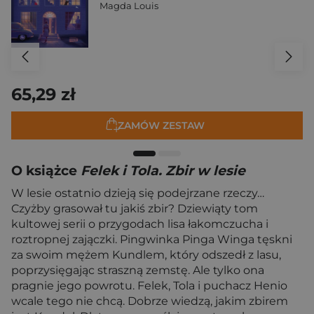
Magda Louis
65,29 zł
ZAMÓW ZESTAW
O książce
Felek i Tola. Zbir w lesie
W lesie ostatnio dzieją się podejrzane rzeczy…
Czyżby grasował tu jakiś zbir? Dziewiąty tom
kultowej serii o przygodach lisa łakomczucha i
roztropnej zajączki. Pingwinka Pinga Winga tęskni
za swoim mężem Kundlem, który odszedł z lasu,
poprzysięgając straszną zemstę. Ale tylko ona
pragnie jego powrotu. Felek, Tola i puchacz Henio
wcale tego nie chcą. Dobrze wiedzą, jakim zbirem