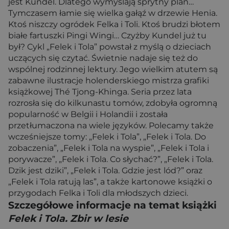
jest Kundel. Dlatego wymyślają sprytny plan…
Tymczasem łamie się wielka gałąź w drzewie Henia.
Ktoś niszczy ogródek Felka i Toli. Ktoś brudzi błotem
białe fartuszki Pingi Wingi… Czyżby Kundel już tu
był? Cykl „Felek i Tola” powstał z myślą o dzieciach
uczących się czytać. Świetnie nadaje się też do
wspólnej rodzinnej lektury. Jego wielkim atutem są
zabawne ilustracje holenderskiego mistrza grafiki
książkowej Thé Tjong-Khinga. Seria przez lata
rozrosła się do kilkunastu tomów, zdobyła ogromną
popularność w Belgii i Holandii i została
przetłumaczona na wiele języków. Polecamy także
wcześniejsze tomy: „Felek i Tola”, „Felek i Tola. Do
zobaczenia”, „Felek i Tola na wyspie”, „Felek i Tola i
porywacze”, „Felek i Tola. Co słychać?”, „Felek i Tola.
Dzik jest dziki”, „Felek i Tola. Gdzie jest lód?” oraz
„Felek i Tola ratują las”, a także kartonowe książki o
przygodach Felka i Toli dla młodszych dzieci.
Szczegółowe informacje na temat książki
Felek i Tola. Zbir w lesie