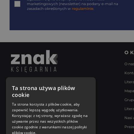
marketingowych (newsletter) na podany
e-mail
na
zasadach określonych w
regulaminie
.
O K
O na
Kont
Liter
Napisz do nas
Ta strona używa plików
Mapa
Poniedziałek - Piątek
cookie
8:00 - 18:00
Grup
[email protected]
Ta strona korzysta z plików cookie, aby
Liter
zapewnić lepszą wygodę użytkowania.
Bądź z nami na bieżąco
Korzystając z tej strony, wyrażasz zgodę na
Nasi 
używanie przez nas wszystkich plików
cookie zgodnie z warunkami naszej polityki
Prez
plików cookie.