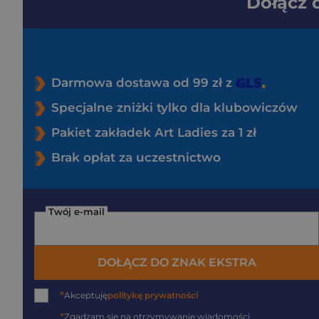
Dołącz
Darmowa dostawa od 99 zł z
Specjalne zniżki tylko dla klubowiczów
Pakiet zakładek Art Ladies za 1 zł
Brak opłat za uczestnictwo
Twój e-mail
DOŁĄCZ DO ZNAK EKSTRA
*
Akceptuję
politykę prywatności
*
Zgadzam się na otrzymywanie wiadomości