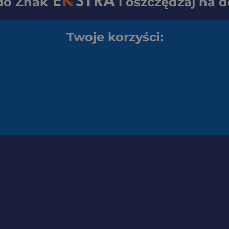
 do
Znak
i oszczędzaj na 
Twoje korzyści: