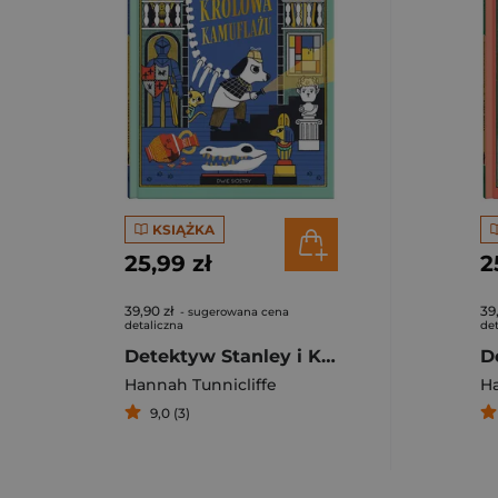
KSIĄŻKA
25,99 zł
2
39,90 zł
39
- sugerowana cena
detaliczna
det
Detektyw Stanley i Królowa Kamuflażu
Hannah Tunnicliffe
Ha
9,0 (3)