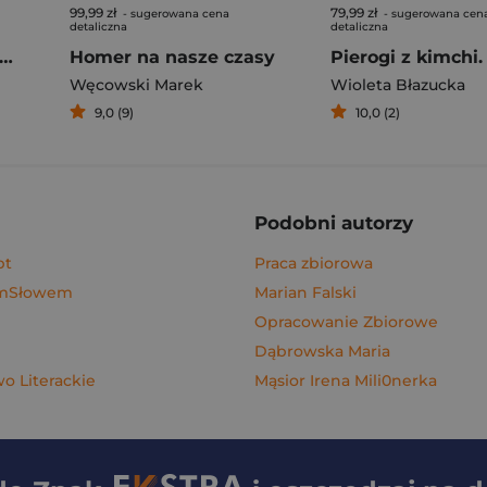
99,99 zł
79,99 zł
- sugerowana cena
- sugerowana cen
detaliczna
detaliczna
rogi z kimchi. Moje ulubione azjatyckie przepisy
Homer na nasze czasy
Węcowski Marek
Wioleta Błazucka
9,0 (9)
10,0 (2)
Podobni autorzy
pt
Praca zbiorowa
ymSłowem
Marian Falski
Opracowanie Zbiorowe
Dąbrowska Maria
 Literackie
Mąsior Irena Mili0nerka