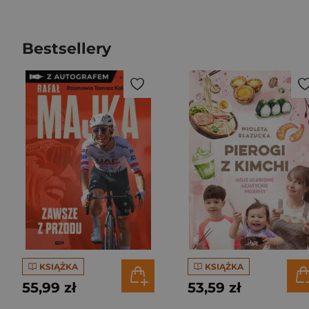
Bestsellery
KSIĄŻKA
KSIĄŻKA
55,99 zł
53,59 zł