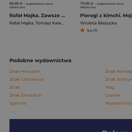
69,99 zł
79,99 zł
- sugerowana cena
- sugerowana cena
detaliczna
detaliczna
Rafał Majka. Zawsze z przodu. Rozmawia Tomasz Kalemba - książka z autografem
Pie
Rafał Majka
,
Tomasz Kalemba
Wioleta Błazucka
9,4 (7)
Podobne wydawnictwa
Znak Horyzont
Znak Konce
Znak Literanova
Znak Jedn
Znak
Mag
Znak Emotikon
Czarne
Egmont
Wydawnictwo