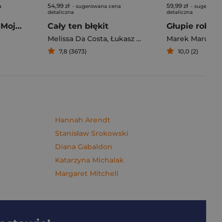
54,99 zł
59,99 zł
a
- sugerowana cena
- sugerowan
detaliczna
detaliczna
Pierogi z kimchi. Moje ulubione azjatyckie przepisy - książka z autografem
Cały ten błękit
Melissa Da Costa
,
Łukasz Müller
Marek Maruszc
7,8 (3673)
10,0 (2)
Hannah Arendt
Stanisław Srokowski
Diana Gabaldon
Katarzyna Michalak
Margaret Mitchell