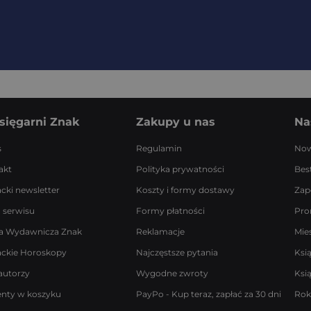
sięgarni Znak
Zakupy u nas
Na
s
Regulamin
Now
akt
Polityka prywatności
Best
acki newsletter
Koszty i formy dostawy
Zap
 serwisu
Formy płatności
Pro
a Wydawnicza Znak
Reklamacje
Mie
ackie Horoskopy
Najczęstsze pytania
Ksi
autorzy
Wygodne zwroty
Ksi
enty w koszyku
PayPo - Kup teraz, zapłać za 30 dni
Rok