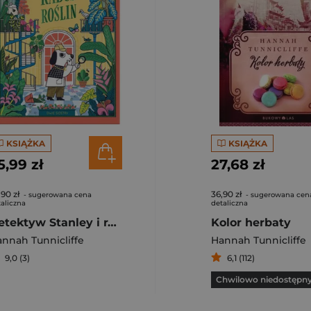
KSIĄŻKA
KSIĄŻKA
5,99 zł
27,68 zł
,90 zł
36,90 zł
- sugerowana cena
- sugerowana cen
aliczna
detaliczna
Detektyw Stanley i rabuś roślin
Kolor herbaty
nnah Tunnicliffe
Hannah Tunnicliffe
9,0 (3)
6,1 (112)
Chwilowo niedostępn