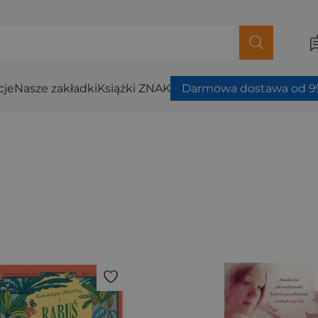
cje
Nasze zakładki
Książki ZNAK
Darmowa dostawa od 99