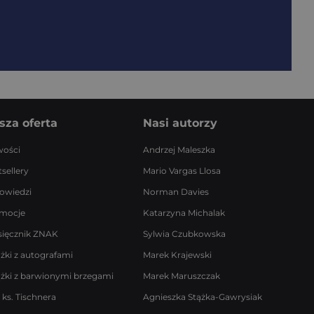
sza oferta
Nasi autorzy
ości
Andrzej Maleszka
sellery
Mario Vargas Llosa
owiedzi
Norman Davies
mocje
Katarzyna Michalak
sięcznik ZNAK
Sylwia Czubkowska
ążki z autografami
Marek Krajewski
ążki z barwionymi brzegami
Marek Maruszczak
 ks. Tischnera
Agnieszka Stążka-Gawrysiak