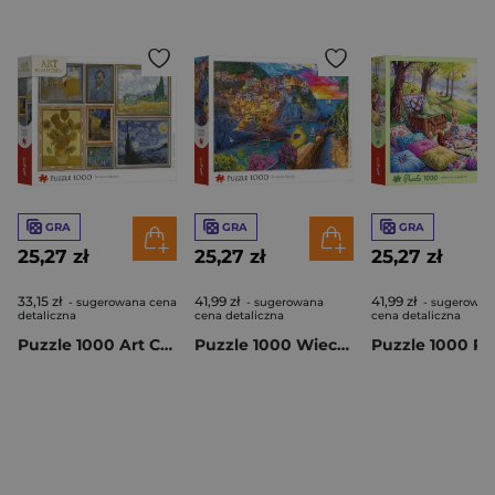
GRA
GRA
GRA
25,27 zł
25,27 zł
25,27 zł
33,15 zł
41,99 zł
41,99 zł
- sugerowana cena
- sugerowana
- sugerowan
detaliczna
cena detaliczna
cena detaliczna
Puzzle 1000 Art Collection Kolekcja Vincenta van Gogha 10973
Puzzle 1000 Wieczorny spacer po Cinque Terre 10982