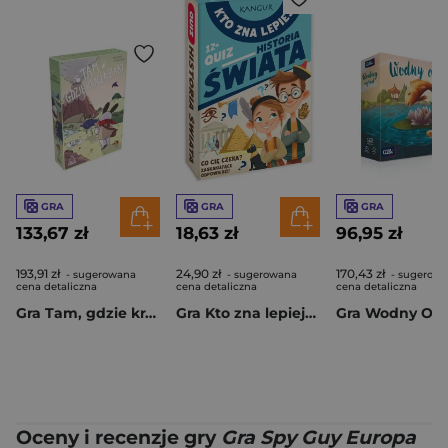
GRA
GRA
GRA
133,67 zł
18,63 zł
96,95 zł
193,91 zł
24,90 zł
170,43 zł
- sugerowana
- sugerowana
- sugerow
cena detaliczna
cena detaliczna
cena detaliczna
Gra Tam, gdzie kraczą żaby
Gra Kto zna lepiej? Quiz Historia Świata
Gra Wodny Og
Oceny i recenzje gry
Gra Spy Guy Europa