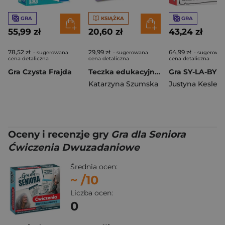
GRA
KSIĄŻKA
GRA
55,99 zł
20,60 zł
43,24 zł
78,52 zł
29,99 zł
64,99 zł
- sugerowana
- sugerowana
- sugerowa
cena detaliczna
cena detaliczna
cena detaliczna
Gra Czysta Frajda
Teczka edukacyjna 5-latka. Kapitan Nauka
Katarzyna Szumska
Justyna Kesler
,
S
Oceny i recenzje gry
Gra dla Seniora
Ćwiczenia Dwuzadaniowe
Średnia ocen:
~
/10
Liczba ocen:
0