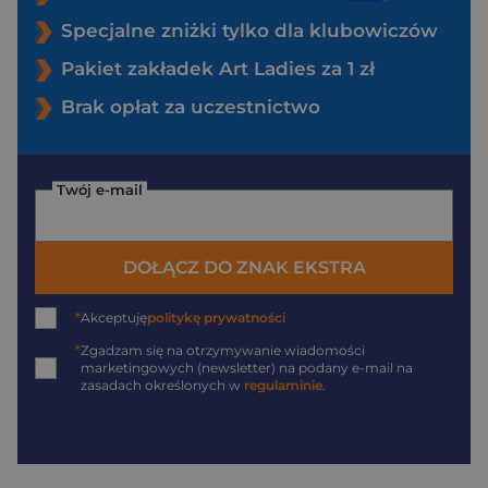
Specjalne zniżki tylko dla klubowiczów
Pakiet zakładek Art Ladies za 1 zł
Brak opłat za uczestnictwo
Twój e-mail
DOŁĄCZ DO ZNAK EKSTRA
*
Akceptuję
politykę prywatności
*
Zgadzam się na otrzymywanie wiadomości
marketingowych (newsletter) na podany
e-mail
na
zasadach określonych w
regulaminie
.