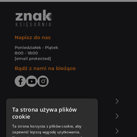
Napisz do nas
Poniedziałek - Piątek
8:00 - 18:00
[email protected]
Bądź z nami na bieżąco
O Księgarni Znak
Ta strona używa plików
cookie
Zakupy u nas
Ta strona korzysta z plików cookie, aby
Nasza oferta
zapewnić lepszą wygodę użytkowania.