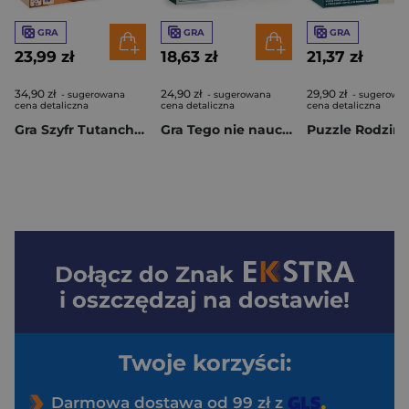
GRA
GRA
GRA
23,99 zł
18,63 zł
21,37 zł
34,90 zł
24,90 zł
29,90 zł
- sugerowana
- sugerowana
- sugerowa
cena detaliczna
cena detaliczna
cena detaliczna
Gra Szyfr Tutanchamona
Gra Tego nie nauczą Cię w szkole 8 o Sporcie
Dołącz do
Znak
i oszczędzaj na dostawie!
Twoje korzyści:
Darmowa dostawa od 99 zł z