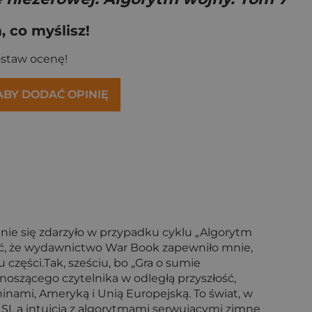
 co myślisz!
ostaw ocenę!
 ABY DODAĆ OPINIĘ
 Mnie się zdarzyło w przypadku cyklu „Algorytm
ać, że wydawnictwo War Book zapewniło mnie,
części.Tak, sześciu, bo „Gra o sumie
enoszącego czytelnika w odległą przyszłość,
inami, Ameryką i Unią Europejską. To świat, w
SI, a intuicja z algorytmami serwującymi zimne