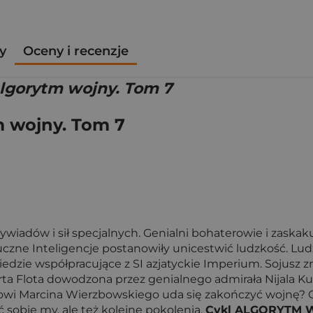
y
Oceny i recenzje
Algorytm wojny. Tom 7
m wojny. Tom 7
adów i sił specjalnych. Genialni bohaterowie i zaskakuj
czne Inteligencje postanowiły unicestwić ludzkość. Ludzi
edzie współpracujące z SI azjatyckie Imperium. Sojusz 
rta Flota dowodzona przez genialnego admirała Nijala K
owi Marcina Wierzbowskiego uda się zakończyć wojnę? O
sobie my, ale też kolejne pokolenia.
Cykl ALGORYTM 