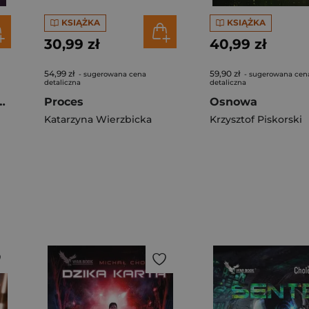
KSIĄŻKA
KSIĄŻKA
30,99 zł
40,99 zł
54,99 zł
59,90 zł
- sugerowana cena
- sugerowana cen
detaliczna
detaliczna
nia. Królestwa Kompasu. Tom 1
Proces
Osnowa
Katarzyna Wierzbicka
Krzysztof Piskorski