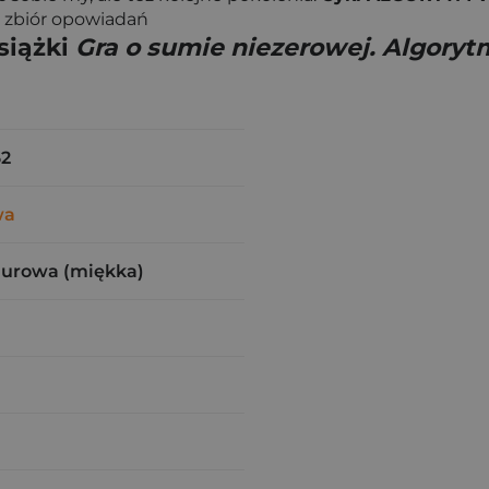
- zbiór opowiadań
siążki
Gra o sumie niezerowej. Algoryt
62
wa
zurowa (miękka)