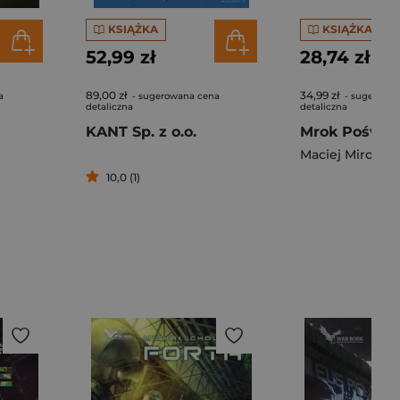
KSIĄŻKA
KSIĄŻKA
52,99 zł
28,74 zł
89,00 zł
34,99 zł
a
- sugerowana cena
- sugerowa
detaliczna
detaliczna
KANT Sp. z o.o.
Maciej Mirocha
10,0 (1)