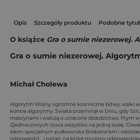
Opis
Szczegóły produktu
Podobne tytuł
O książce
Gra o sumie niezerowej. 
Gra o sumie niezerowej. Algoryt
Michał Cholewa
Algorytm Wojny, ogromne kosmiczne bitwy, walki wywi
kontra algorytmy. Świata przeminął w Dniu, gdy Sztu
maszynami i walczą o utracone dziedzictwo. Prym wi
Zjednoczonych rzuca wszystko na jedną szalę. Czwa
siłom specjalnym pułkownika Brisbane’em i oddział
odpowiedzi… i pytań, na które musimy odpowiedzieć 