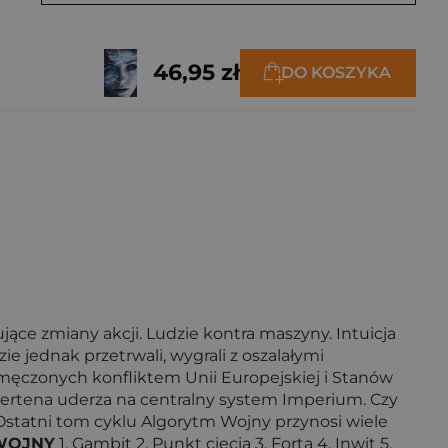
46,95 zł
DO KOSZYKA
ące zmiany akcji. Ludzie kontra maszyny. Intuicja
e jednak przetrwali, wygrali z oszalałymi
zmęczonych konfliktem Unii Europejskiej i Stanów
uertena uderza na centralny system Imperium. Czy
statni tom cyklu Algorytm Wojny przynosi wiele
WOJNY
1. Gambit 2. Punkt cięcia 3. Forta 4. Inwit 5.