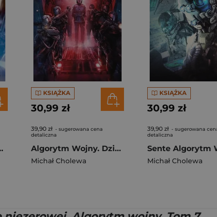
KSIĄŻKA
KSIĄŻKA
30,99 zł
30,99 zł
39,90 zł
39,90 zł
- sugerowana cena
- sugerowana cen
detaliczna
detaliczna
 T.2 Punkt cięcia
Algorytm Wojny. Dzika Karta
Michał Cholewa
Michał Cholewa
e niezerowej. Algorytm wojny. Tom 7