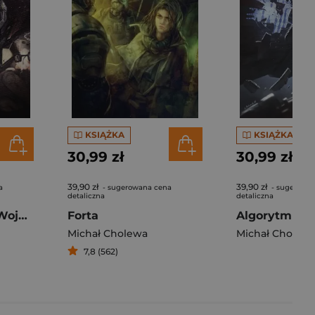
KSIĄŻKA
KSIĄŻKA
30,99 zł
30,99 zł
39,90 zł
39,90 zł
a
- sugerowana cena
- sugerowa
detaliczna
detaliczna
Sente Algorytm Wojny 5
Forta
Michał Cholewa
Michał Cholew
7,8 (562)