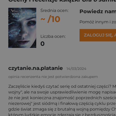
Średnia ocen:
Powiedz nam,
~
/10
Pomóż innym i z
ZALOGUJ SIĘ,
Liczba ocen:
0
czytanie.na.platanie
14/03/2024
opinia recenzenta nie jest potwierdzona zakupem
Zaczęliście kiedyś czytać serię od ostatniej części?
wojny", ale na swoje usprawiedliwienie mogę napis
że nie jest konieczna znajomość poprzednich sześciu 
niezerowej" jest siódmą i finałową częścią cyklu prz
gdzie świat zmaga się z brutalną wojną pomiędzy Ch
którym ludzkie emocje zderzają się z bezdusznością 