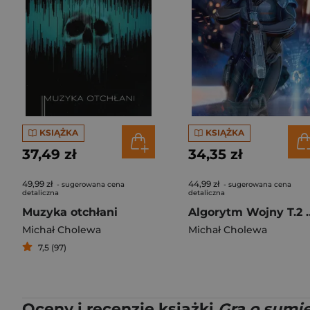
KSIĄŻKA
KSIĄŻKA
37,49 zł
34,35 zł
49,99 zł
44,99 zł
- sugerowana cena
- sugerowana cena
detaliczna
detaliczna
Muzyka otchłani
Algorytm Wojny
Michał Cholewa
Michał Cholewa
7,5 (97)
Oceny i recenzje książki
Gra o sumi