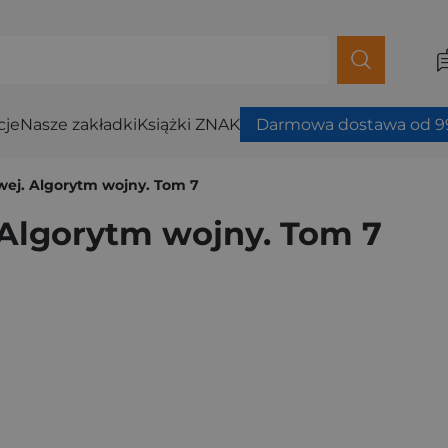
cje
Nasze zakładki
Książki ZNAK
Darmowa dostawa od 99
wej. Algorytm wojny. Tom 7
 Algorytm wojny. Tom 7