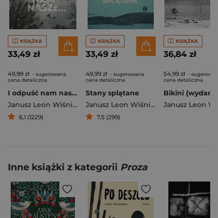
KSIĄŻKA
KSIĄŻKA
KSIĄŻKA
33,49 zł
33,49 zł
36,84 zł
49,99 zł
49,99 zł
54,99 zł
- sugerowana
- sugerowana
- sugerowa
cena detaliczna
cena detaliczna
cena detaliczna
I odpuść nam nasze…
Stany splątane
Janusz Leon Wiśniewski
Janusz Leon Wiśniewski
6,1 (1229)
7,5 (299)
Inne książki z kategorii
Proza