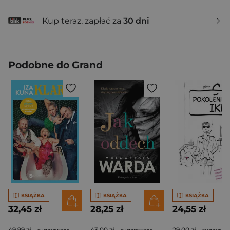
Kup teraz, zapłać za
30 dni
Podobne do Grand
KSIĄŻKA
KSIĄŻKA
KSIĄŻKA
32,45 zł
28,25 zł
24,55 zł
49,99 zł
43,00 zł
29,00 zł