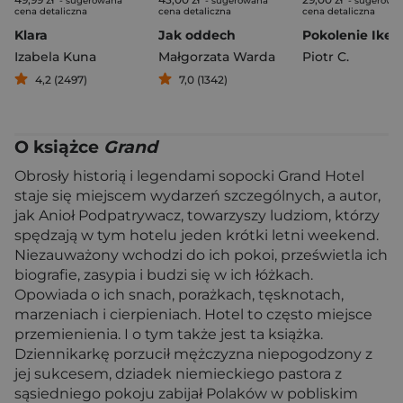
- sugerowana
- sugerowana
- sugerowa
cena detaliczna
cena detaliczna
cena detaliczna
Klara
Jak oddech
Pokolenie Ikea
Izabela Kuna
Małgorzata Warda
Piotr C.
4,2 (2497)
7,0 (1342)
O książce
Grand
Obrosły historią i legendami sopocki Grand Hotel
staje się miejscem wydarzeń szczególnych, a autor,
jak Anioł Podpatrywacz, towarzyszy ludziom, którzy
spędzają w tym hotelu jeden krótki letni weekend.
Niezauważony wchodzi do ich pokoi, prześwietla ich
biografie, zasypia i budzi się w ich łóżkach.
Opowiada o ich snach, porażkach, tęsknotach,
marzeniach i cierpieniach. Hotel to często miejsce
przemienienia. I o tym także jest ta książka.
Dziennikarkę porzucił mężczyzna niepogodzony z
jej sukcesem, dziadek niemieckiego pastora z
sąsiedniego pokoju zabijał Polaków w pobliskim