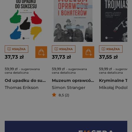
KSIĄŻKA
KSIĄŻKA
KSIĄŻKA
37,73 zł
37,73 zł
37,55 zł
59,99 zł
59,99 zł
59,99 zł
- sugerowana
- sugerowana
- sugerowa
cena detaliczna
cena detaliczna
cena detaliczna
Od upadku do sukcesu
Muzeum oprawców i bohaterów
Thomas Erikson
Simon Stranger
Mikołaj Podolsk
8,5 (2)