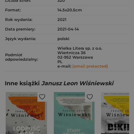
Liczba stron:
320
Format:
14.5x20.5cm
Rok wydania:
2021
Data premiery:
2021-04-14
Język wydania:
polski
Wielka Litera sp. z o.o.
Wiertnicza 36
Podmiot
02-952 Warszawa
odpowiedzialny:
PL
e-mail:
[email protected]
Inne książki
Janusz Leon Wiśniewski