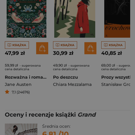
KSIĄŻKA
KSIĄŻKA
KSIĄŻKA
47,99 zł
30,99 zł
40,85 zł
59,99 zł
49,90 zł
69,00 zł
- sugerowana
- sugerowana
- sugerowa
cena detaliczna
cena detaliczna
cena detaliczna
Rozważna i romantyczna
Po deszczu
Jane Austen
Chiara Mezzalama
7,1 (24676)
Oceny i recenzje książki
Grand
Średnia ocen:
6.81
/10