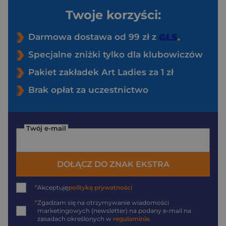
Twoje korzyści:
Darmowa dostawa od 99 zł z
Specjalne zniżki tylko dla klubowiczów
Pakiet zakładek Art Ladies za 1 zł
Brak opłat za uczestnictwo
Twój e-mail
DOŁĄCZ DO ZNAK EKSTRA
*
Akceptuję
politykę prywatności
*
Zgadzam się na otrzymywanie wiadomości
marketingowych (newsletter) na podany
e-mail
na
zasadach określonych w
regulaminie
.