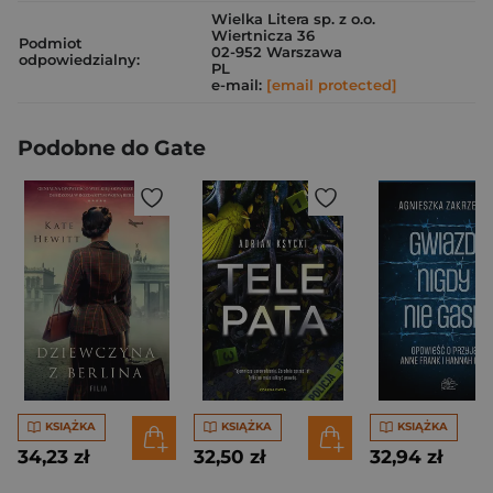
Wielka Litera sp. z o.o.
Wiertnicza 36
Podmiot
02-952 Warszawa
odpowiedzialny:
PL
e-mail:
[email protected]
Podobne do Gate
KSIĄŻKA
KSIĄŻKA
KSIĄŻKA
34,23 zł
32,50 zł
32,94 zł