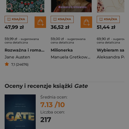
KSIĄŻKA
KSIĄŻKA
KSIĄŻKA
47,99 zł
36,52 zł
51,44 zł
59,99 zł
59,00 zł
69,90 zł
- sugerowana
- sugerowana
- sugerowa
cena detaliczna
cena detaliczna
cena detaliczna
Rozważna i romantyczna
Milionerka
Jane Austen
Manuela Gretkowska
Aleksandra Pał
7,1 (24676)
Oceny i recenzje książki
Gate
Średnia ocen:
7.13
/10
Liczba ocen:
217