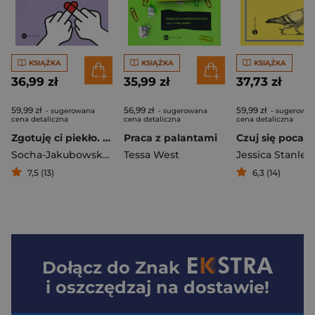
KSIĄŻKA
KSIĄŻKA
KSIĄŻKA
36,99 zł
35,99 zł
37,73 zł
59,99 zł
56,99 zł
59,99 zł
- sugerowana
- sugerowana
- sugerowa
cena detaliczna
cena detaliczna
cena detaliczna
Zgotuję ci piekło. Jak rozwodzą się Polacy
Praca z palantami
Socha-Jakubowska Paulina
Tessa West
Jessica Stanley
7,5 (13)
6,3 (14)
Dołącz do
Znak
i oszczędzaj na dostawie!