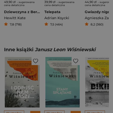
49,90 zł
39,99 zł
44,90 zł
- sugerowana
- sugerowana
- sugerowa
cena detaliczna
cena detaliczna
cena detaliczna
Dziewczyna z Berlina
Telepata
Hewitt Kate
Adrian Ksycki
7,8 (718)
7,5 (464)
8,2 (360)
Inne książki
Janusz Leon Wiśniewski