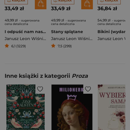
KSIĄŻKA
KSIĄŻKA
KSIĄŻKA
33,49 zł
33,49 zł
36,84 zł
49,99 zł
49,99 zł
54,99 zł
- sugerowana
- sugerowana
- sugerowa
cena detaliczna
cena detaliczna
cena detaliczna
I odpuść nam nasze…
Stany splątane
Janusz Leon Wiśniewski
Janusz Leon Wiśniewski
6,1 (1229)
7,5 (299)
Inne książki z kategorii
Proza