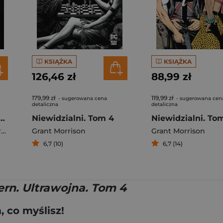
KSIĄŻKA
KSIĄŻKA
126,46 zł
88,99 zł
179,99 zł
119,99 zł
- sugerowana cena
- sugerowana cen
detaliczna
detaliczna
rkham. Batman. DC Deluxe
Niewidzialni. Tom 4
Niewidzialni. To
n
Grant Morrison
Grant Morrison
6,7 (10)
6,7 (14)
ern. Ultrawojna. Tom 4
 co myślisz!