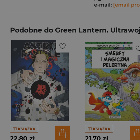
e-mail:
[email pro
Podobne do Green Lantern. Ultrawo
KSIĄŻKA
KSIĄŻKA
22,80 zł
21,70 zł