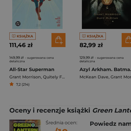
KSIĄŻKA
KSIĄŻKA
111,46 zł
82,99 zł
149,99 zł
129,99 zł
- sugerowana cena
- sugerowana cena
detaliczna
detaliczna
All-Star Superman
Azyl A
Grant Morrison
,
Quitely Frank
McKean Dave
,
Grant Morriso
7,2 (214)
Oceny i recenzje książki
Green Lant
Średnia ocen:
Powiedz nam,