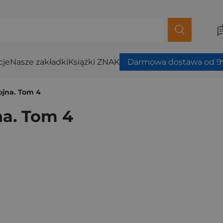
cje
Nasze zakładki
Książki ZNAK
Darmowa dostawa od 99
ojna. Tom 4
na. Tom 4