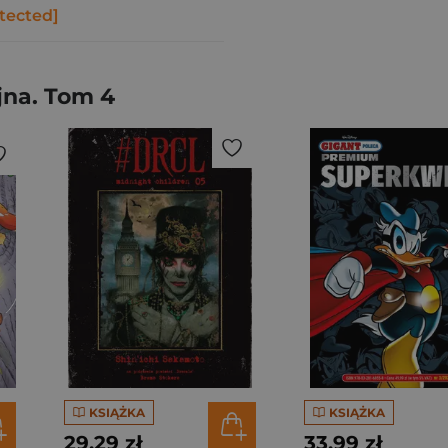
tected]
jna. Tom 4
KSIĄŻKA
KSIĄŻKA
29,29 zł
33,99 zł