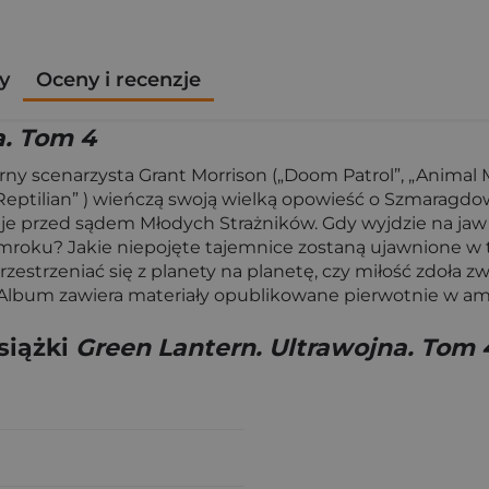
y
Oceny i recenzje
a. Tom 4
arny scenarzysta Grant Morrison („Doom Patrol”, „Animal
ptilian” ) wieńczą swoją wielką opowieść o Szmaragdow
taje przed sądem Młodych Strażników. Gdy wyjdzie na jaw
ę w mroku? Jakie niepojęte tajemnice zostaną ujawnione 
zestrzeniać się z planety na planetę, czy miłość zdoła z
.. Album zawiera materiały opublikowane pierwotnie w a
siążki
Green Lantern. Ultrawojna. Tom 