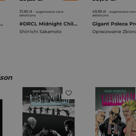
31,90 zł
49,99 zł
- sugerowana cena
- sugerowana cen
detaliczna
detaliczna
i magiczna peleryna. Smerfy
#DRCL Midnight Children. Tom 5
Shin'ichi Sakamoto
Opracowanie Zbior
ison