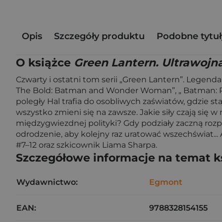
Opis
Szczegóły produktu
Podobne tytuł
O książce
Green Lantern. Ultrawojn
Czwarty i ostatni tom serii „Green Lantern”. Legend
The Bold: Batman and Wonder Woman”, „ Batman: Re
poległy Hal trafia do osobliwych zaświatów, gdzie s
wszystko zmieni się na zawsze. Jakie siły czają si
międzygwiezdnej polityki? Gdy podziały zaczną rozpr
odrodzenie, aby kolejny raz uratować wszechświat.
#7–12 oraz szkicownik Liama Sharpa.
Szczegółowe informacje na temat k
Wydawnictwo:
Egmont
EAN:
9788328154155