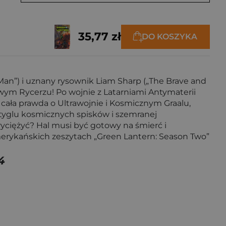
35,77 zł
DO KOSZYKA
 Man”) i uznany rysownik Liam Sharp („The Brave and
ym Rycerzu! Po wojnie z Latarniami Antymaterii
 cała prawda o Ultrawojnie i Kosmicznym Graalu,
w tyglu kosmicznych spisków i szemranej
wyciężyć? Hal musi być gotowy na śmierć i
merykańskich zeszytach „Green Lantern: Season Two”
4