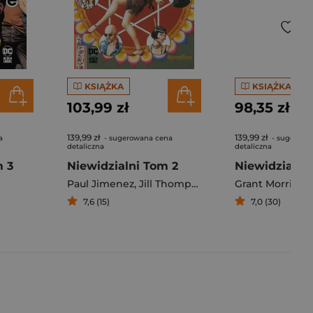
KSIĄŻKA
KSIĄŻKA
103,99 zł
98,35 zł
139,99 zł
139,99 zł
a
- sugerowana cena
- sugerowa
detaliczna
detaliczna
m 3
Niewidzialni Tom 2
Niewidzialni.
Paul Jimenez
,
Jill Thompson
,
Paul
Grant Morrison
,
Grant Morriso
7,6 (15)
7,0 (30)