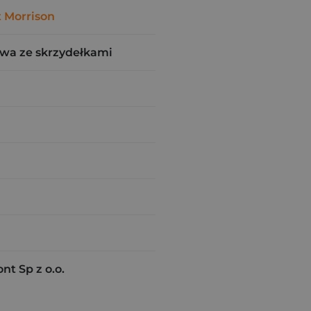
 Morrison
wa ze skrzydełkami
t Sp z o.o.