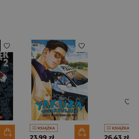
KSIĄŻKA
KSIĄŻKA
23,99 zł
26,43 zł