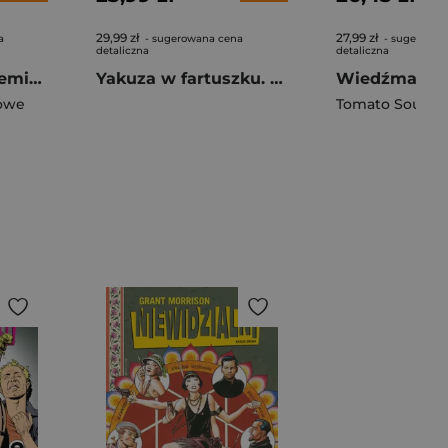
29,99 zł
27,99 zł
a
- sugerowana cena
- sugerowan
detaliczna
detaliczna
Gigant Poleca Premium. Tom 3/2026. Superkwęk 2
Yakuza w fartuszku. Kodeks perfekcyjnego pana domu. Tom 12
owe
Tomato Soup