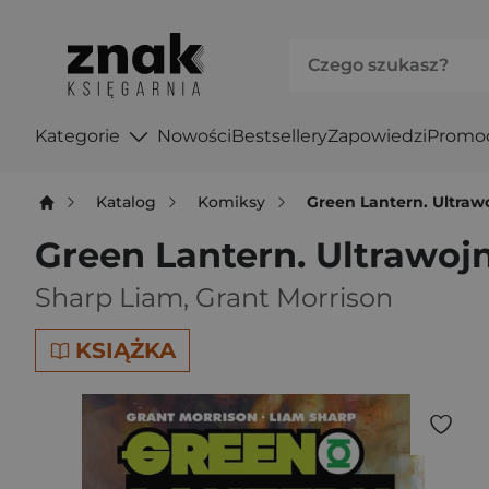
Kategorie
Nowości
Bestsellery
Zapowiedzi
Promo
Katalog
Komiksy
Green Lantern. Ultraw
Green Lantern. Ultrawoj
Sharp Liam
,
Grant Morrison
KSIĄŻKA