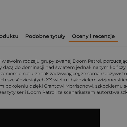
roduktu
Podobne tytuły
Oceny i recenzje
j w swoim rodzaju grupy zwanej Doom Patrol, porzucając 
y dążą do dominacji nad światem jednak na tym kończy 
żeniom o naturze tak zadziwiającej, że sama rzeczywist
ch sześćdziesiątych XX wieku i był dziełem wizjonerskie
ym pokoleniu dzięki Grantowi Morrisonowi, szkockiemu 
szyty serii Doom Patrol, ze scenariuszem autorstwa szk