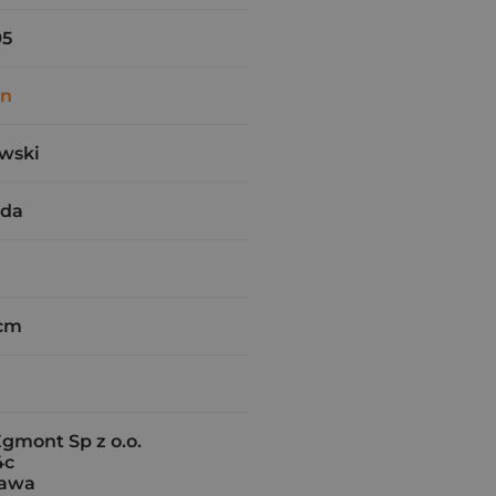
95
on
wski
rda
 cm
gmont Sp z o.o.
4c
zawa