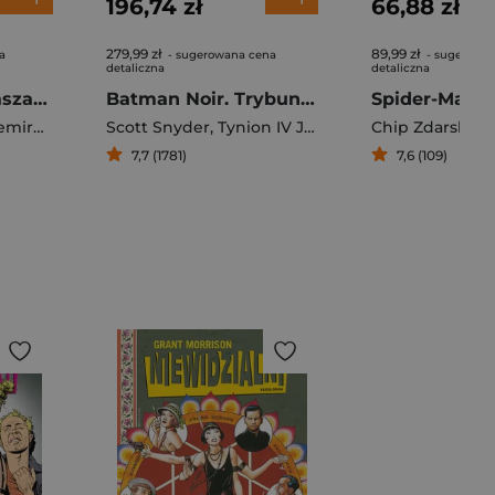
196,74 zł
66,88 zł
279,99 zł
89,99 zł
a
- sugerowana cena
- sugerowa
detaliczna
detaliczna
Descender T.1 Blaszane Gwiazdy
Batman Noir. Trybunał Sów
emire
,
Dustin Nguyen
Scott Snyder
,
Tynion IV James
Chip Zdarsky
7,7 (1781)
7,6 (109)