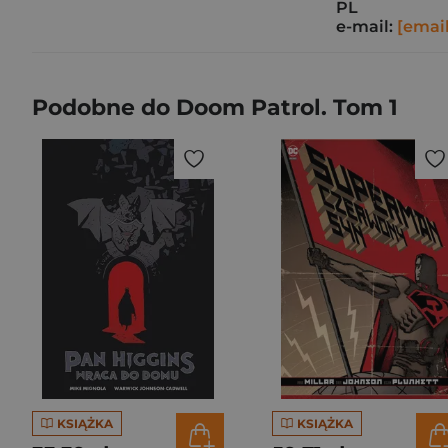
PL
e-mail:
[emai
Podobne do Doom Patrol. Tom 1
KSIĄŻKA
KSIĄŻKA