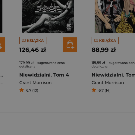
KSIĄŻKA
KSIĄŻKA
126,46 zł
88,99 zł
179,99 zł
119,99 zł
- sugerowana cena
- sugerowana cen
detaliczna
detaliczna
rkham. Batman. DC Deluxe
Niewidzialni. Tom 4
Niewidzialni. To
n
Grant Morrison
Grant Morrison
6,7 (10)
6,7 (14)