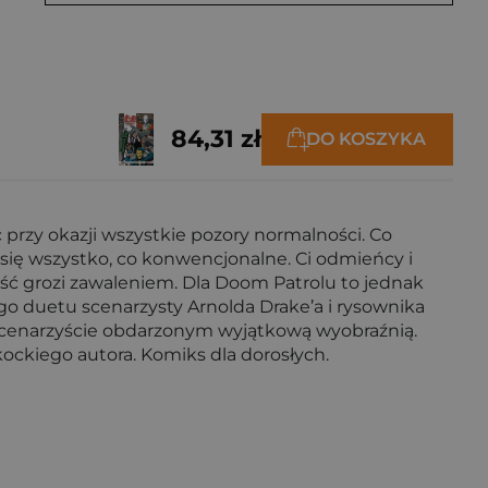
84,31 zł
DO KOSZYKA
przy okazji wszystkie pozory normalności. Co
się wszystko, co konwencjonalne. Ci odmieńcy i
ość grozi zawaleniem. Dla Doom Patrolu to jednak
go duetu scenarzysty Arnolda Drake’a i rysownika
scenarzyście obdarzonym wyjątkową wyobraźnią.
ockiego autora. Komiks dla dorosłych.