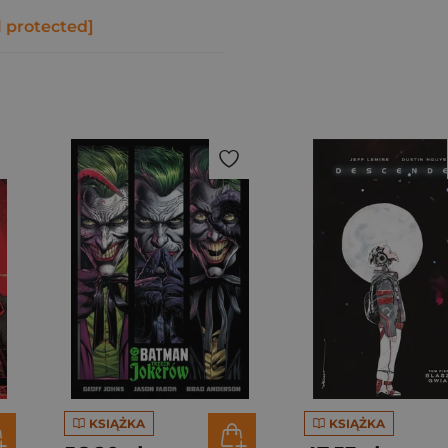
l protected]
KSIĄŻKA
KSIĄŻKA