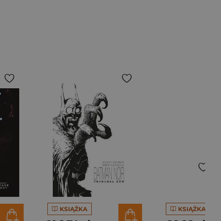
KSIĄŻKA
KSIĄŻKA