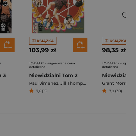
KSIĄŻKA
KSIĄŻKA
103,99 zł
98,35 zł
139,99 zł
139,99 zł
a
- sugerowana cena
- sugerowa
detaliczna
detaliczna
m 3
Niewidzialni Tom 2
Niewidzialni.
Paul Jimenez
,
Jill Thompson
,
Paul
Grant Morrison
,
Grant Morriso
7,6 (15)
7,0 (30)