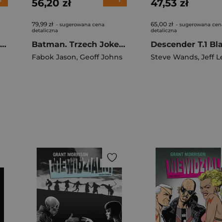
56,20 zł
47,53 zł
79,99 zł
65,00 zł
- sugerowana cena
- sugerowana cen
detaliczna
detaliczna
Superman Czerwony Syn
Batman. Trzech Jokerów
Fabok Jason
,
Geoff Johns
Steve Wands
,
Jeff L