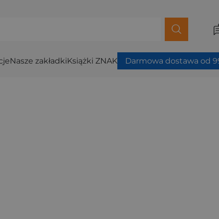
cje
Nasze zakładki
Książki ZNAK
Darmowa dostawa od 99