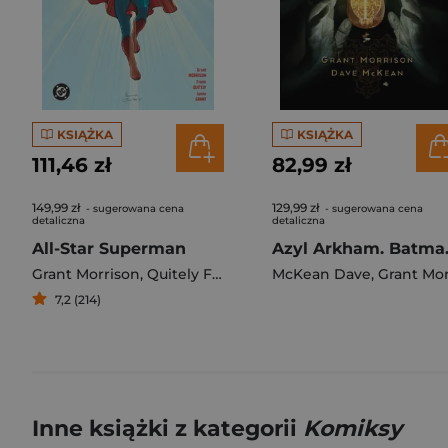
KSIĄŻKA
KSIĄŻKA
111,46 zł
82,99 zł
149,99 zł
129,99 zł
- sugerowana cena
- sugerowana cena
detaliczna
detaliczna
All-Star Superman
Azyl A
Grant Morrison
,
Quitely Frank
McKean Dave
,
Grant Morriso
7,2 (214)
Inne książki z kategorii
Komiksy