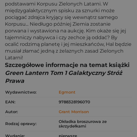
podstawami Korpusu Zielonych Latarni. W
międzygalaktycznym spisku za sznurki może
pociągać zdrajca kryjący się wewnątrz samego
Korpusu... Niedługo później Ziemia zostanie
porwana i wystawiona na aukcję. Kim okaże się jej
tajemniczy nabywca i czy zechce ją oddać? By
ocalić rodzimą planetę i jej mieszkańców, Hal będzie
musiał złamać jedną z żelaznych zasad Zielonych
Latarni!
Szczegółowe informacje na temat książki
Green Lantern Tom 1 Galaktyczny Stróż
Prawa
Wydawnictwo:
Egmont
EAN:
9788328196070
Autor:
Grant Morrison
Okładka broszurowa ze
Rodzaj oprawy:
skrzydełkami
Wydanie:
pierwsze