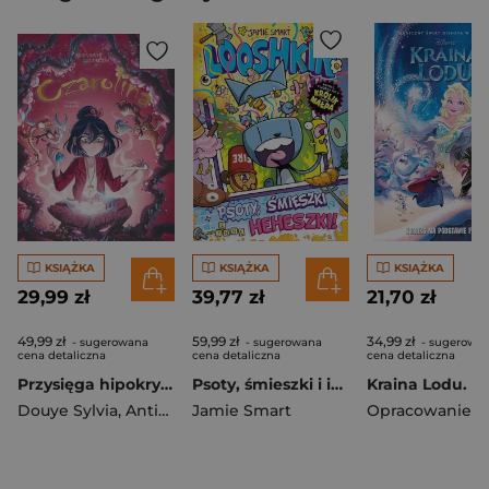
KSIĄŻKA
KSIĄŻKA
KSIĄŻKA
29,99 zł
39,77 zł
21,70 zł
49,99 zł
59,99 zł
34,99 zł
- sugerowana
- sugerowana
- sugerowa
cena detaliczna
cena detaliczna
cena detaliczna
Przysięga hipokrytki. Czarolina. Tom 7
Psoty, śmieszki i inne heheszki. Looshkin. Tom 2
Douye Sylvia
,
Antista Paola
Jamie Smart