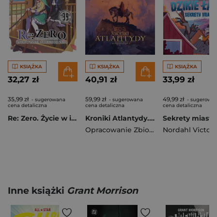
KSIĄŻKA
KSIĄŻKA
KSIĄŻKA
32,27 zł
40,91 zł
33,99 zł
35,99 zł
59,99 zł
49,99 zł
- sugerowana
- sugerowana
- sugerowa
cena detaliczna
cena detaliczna
cena detaliczna
Re: Zero. Życie w innym świecie od zera. Light Novel. Tom 39
Kroniki Atlantydy. Tom 1. Wojownik Eoden
Opracowanie Zbiorowe
Nordahl Victor
Inne książki
Grant Morrison