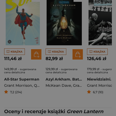
KSIĄŻKA
KSIĄŻKA
KSIĄŻKA
111,46 zł
82,99 zł
126,46 zł
149,99 zł
129,99 zł
179,99 zł
- sugerowana
- sugerowana
- sugerowa
cena detaliczna
cena detaliczna
cena detaliczna
All-Star Superman
Azyl Arkham. Batman. DC Deluxe
Niewidzialni. 
Grant Morrison
,
Quitely Frank
McKean Dave
,
Grant Morrison
Grant Morrison
7,2 (214)
6,7 (10)
Oceny i recenzje książki
Green Lantern