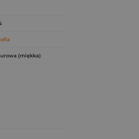
4
ofia
zurowa (miękka)