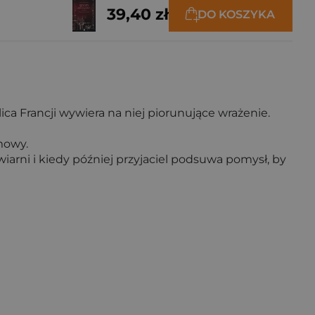
39,40 zł
DO KOSZYKA
lica Francji wywiera na niej piorunujące wrażenie.
omowy.
iarni i kiedy później przyjaciel podsuwa pomysł, by