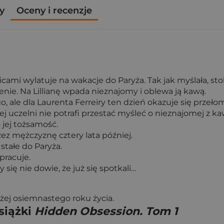
y
Oceny i recenzje
icami wylatuje na wakacje do Paryża. Tak jak myślała, sto
ie. Na Lillianę wpada nieznajomy i oblewa ją kawą.
, ale dla Laurenta Ferreiry ten dzień okazuje się przeł
uczelni nie potrafi przestać myśleć o nieznajomej z kaw
 jej tożsamość.
z mężczyznę cztery lata później.
 stałe do Paryża.
pracuje.
się nie dowie, że już się spotkali…
iżej osiemnastego roku życia.
siążki
Hidden Obsession. Tom 1