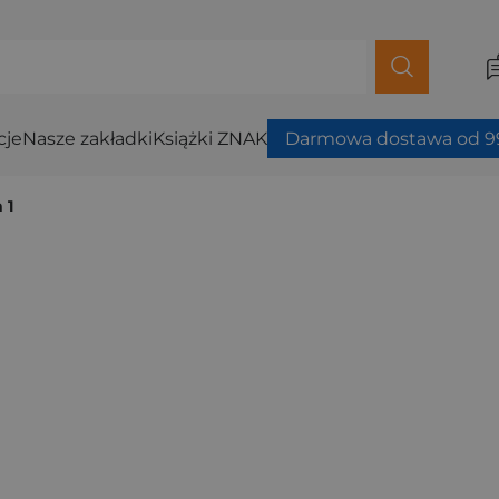
cje
Nasze zakładki
Książki ZNAK
Darmowa dostawa od 99
 1