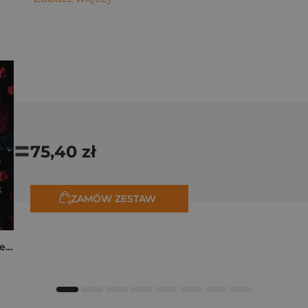
=
75,40 zł
ZAMÓW ZESTAW
Collide. The Truth Between Us