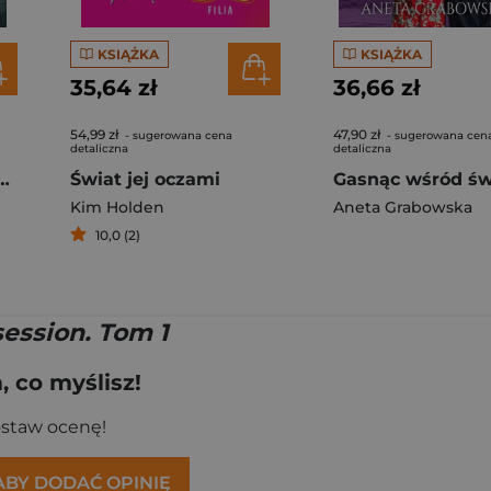
KSIĄŻKA
KSIĄŻKA
35,64 zł
36,66 zł
54,99 zł
47,90 zł
- sugerowana cena
- sugerowana cen
detaliczna
detaliczna
oczni mężczyźni
Świat jej oczami
Gasnąc wśród św
Kim Holden
Aneta Grabowska
10,0 (2)
ession. Tom 1
 co myślisz!
ostaw ocenę!
 ABY DODAĆ OPINIĘ