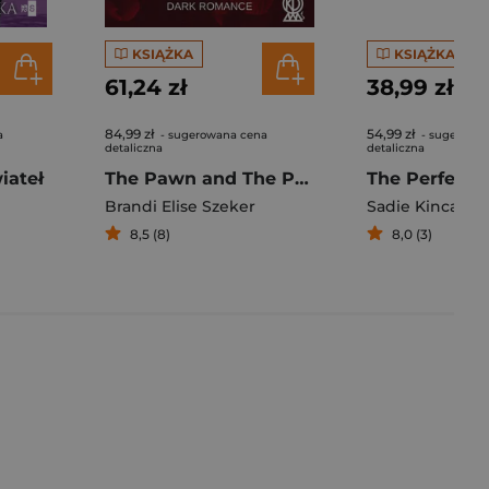
KSIĄŻKA
KSIĄŻKA
61,24 zł
38,99 zł
84,99 zł
54,99 zł
a
- sugerowana cena
- sugerowa
detaliczna
detaliczna
iateł
The Pawn and The Puppet
Brandi Elise Szeker
Sadie Kincaid
8,5 (8)
8,0 (3)