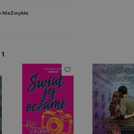
 NieZwykłe
 1