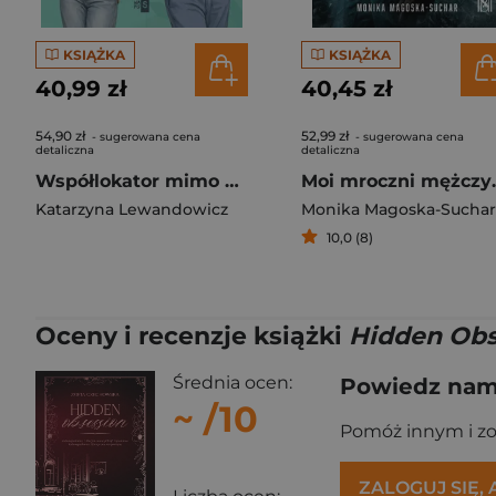
KSIĄŻKA
KSIĄŻKA
40,99 zł
40,45 zł
54,90 zł
52,99 zł
- sugerowana cena
- sugerowana cena
detaliczna
detaliczna
Współlokator mimo woli
Moi mr
Katarzyna Lewandowicz
Monika Magoska-Suchar
10,0 (8)
Oceny i recenzje książki
Hidden Obs
Średnia ocen:
Powiedz nam,
~
/10
Pomóż innym i z
ZALOGUJ SIĘ,