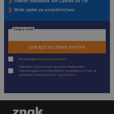
Pakiet zakładek Art Ladies za 1 zł
Brak opłat za uczestnictwo
Twój e-mail
DOŁĄCZ DO ZNAK EKSTRA
*
Akceptuję
politykę prywatności
*
Zgadzam się na otrzymywanie wiadomości
marketingowych (newsletter) na podany
e-mail
na
zasadach określonych w
regulaminie
.