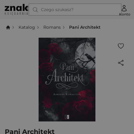
Czego szukasz?
Konto
Katalog
Romans
Pani Architekt
Pani Architekt