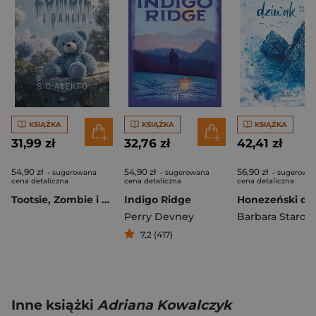
KSIĄŻKA
KSIĄŻKA
KSIĄŻKA
31,99 zł
32,76 zł
42,41 zł
54,90 zł
54,90 zł
56,90 zł
- sugerowana
- sugerowana
- sugerowa
cena detaliczna
cena detaliczna
cena detaliczna
Tootsie, Zombie i Dahlia
Indigo Ridge
Honezeński dz
Perry Devney
Barbara Staroń
7,2 (417)
Inne książki
Adriana Kowalczyk