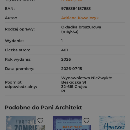
EAN:
9788384187883
Autor:
Adriana Kowalczyk
Okładka broszurowa
Rodzaj oprawy:
(miękka)
Wydanie:
1
Liczba stron:
401
Rok wydania:
2026
Data premiery:
2026-07-15
Wydawnictwo NieZwykłe
Podmiot
Beskidzka 91
odpowiedzialny:
32-615 Grojec
PL
Podobne do Pani Architekt