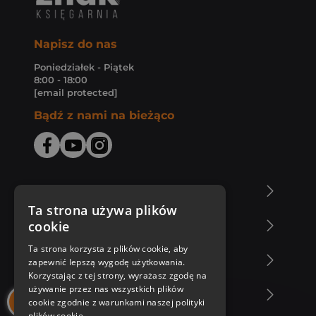
Napisz do nas
Poniedziałek - Piątek
8:00 - 18:00
[email protected]
Bądź z nami na bieżąco
O Księgarni Znak
Ta strona używa plików
cookie
Zakupy u nas
Ta strona korzysta z plików cookie, aby
Nasza oferta
zapewnić lepszą wygodę użytkowania.
Korzystając z tej strony, wyrażasz zgodę na
używanie przez nas wszystkich plików
Nasi autorzy
cookie zgodnie z warunkami naszej polityki
plików cookie.