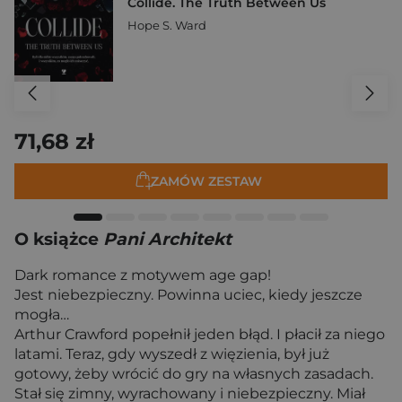
Collide. The Truth Between Us
Hope S. Ward
71,68 zł
ZAMÓW ZESTAW
O książce
Pani Architekt
Dark romance z motywem age gap!
Jest niebezpieczny. Powinna uciec, kiedy jeszcze
mogła…
Arthur Crawford popełnił jeden błąd. I płacił za niego
latami. Teraz, gdy wyszedł z więzienia, był już
gotowy, żeby wrócić do gry na własnych zasadach.
Stał się zimny, wyrachowany i niebezpieczny. Miał