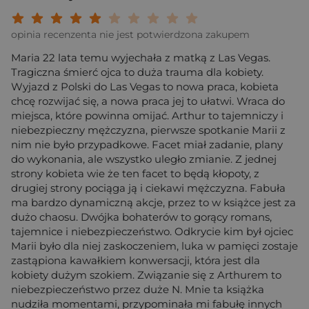
Twoja ocena: Beznadziejna 1/10"
Twoja ocena: Bardzo słaba 2/10"
Twoja ocena: Słaba 3/10"
Twoja ocena: Może być 4/10"
Twoja ocena: Przeciętna 5/10"
Twoja ocena: Dobra 6/10"
Twoja ocena: Bardzo dobra 7/10"
Twoja ocena: Rewelacyjna 8/10
Twoja ocena: Wybitna 9/10
Twoja ocena: Arcydzieło
opinia recenzenta nie jest potwierdzona zakupem
Maria 22 lata temu wyjechała z matką z Las Vegas.
Tragiczna śmierć ojca to duża trauma dla kobiety.
Wyjazd z Polski do Las Vegas to nowa praca, kobieta
chcę rozwijać się, a nowa praca jej to ułatwi. Wraca do
miejsca, które powinna omijać. Arthur to tajemniczy i
niebezpieczny mężczyzna, pierwsze spotkanie Marii z
nim nie było przypadkowe. Facet miał zadanie, plany
do wykonania, ale wszystko uległo zmianie. Z jednej
strony kobieta wie że ten facet to będą kłopoty, z
drugiej strony pociąga ją i ciekawi mężczyzna. Fabuła
ma bardzo dynamiczną akcje, przez to w książce jest za
dużo chaosu. Dwójka bohaterów to gorący romans,
tajemnice i niebezpieczeństwo. Odkrycie kim był ojciec
Marii było dla niej zaskoczeniem, luka w pamięci zostaje
zastąpiona kawałkiem konwersacji, która jest dla
kobiety dużym szokiem. Związanie się z Arthurem to
niebezpieczeństwo przez duże N. Mnie ta książka
nudziła momentami, przypominała mi fabułę innych