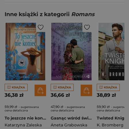
Inne książki z kategorii
Romans
KSIĄŻKA
KSIĄŻKA
KSIĄŻKA
36,38 zł
36,66 zł
38,89 zł
59,99 zł
47,90 zł
59,90 zł
- sugerowana
- sugerowana
- sugerowa
cena detaliczna
cena detaliczna
cena detaliczna
To jeszcze nie koniec. Duże Litery
Gasnąc wśród świateł
Katarzyna Zaleska
Aneta Grabowska
K. Bromberg