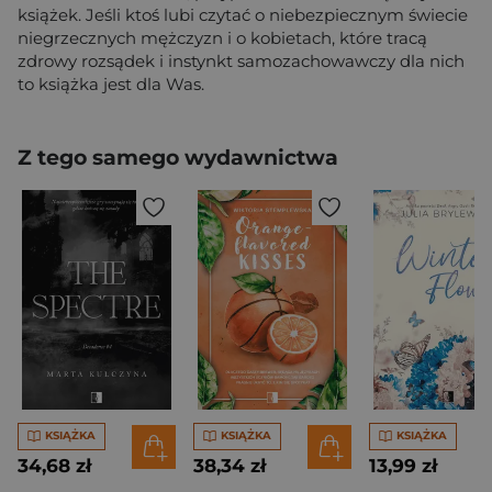
książek. Jeśli ktoś lubi czytać o niebezpiecznym świecie
niegrzecznych mężczyzn i o kobietach, które tracą
zdrowy rozsądek i instynkt samozachowawczy dla nich
to książka jest dla Was.
Z tego samego wydawnictwa
KSIĄŻKA
KSIĄŻKA
KSIĄŻKA
34,68 zł
38,34 zł
13,99 zł