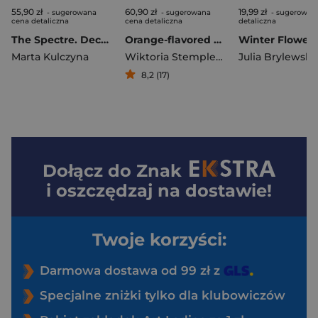
55,90 zł
60,90 zł
19,99 zł
- sugerowana
- sugerowana
- sugerowan
cena detaliczna
cena detaliczna
detaliczna
The Spectre. Decadence. Tom 4
Orange-flavored Kisses
Marta Kulczyna
Wiktoria Stemplewska
Julia Brylewska
8,2 (17)
Dołącz do
Znak
i oszczędzaj na dostawie!
Twoje korzyści:
Darmowa dostawa od 99 zł z
Specjalne zniżki tylko dla klubowiczów