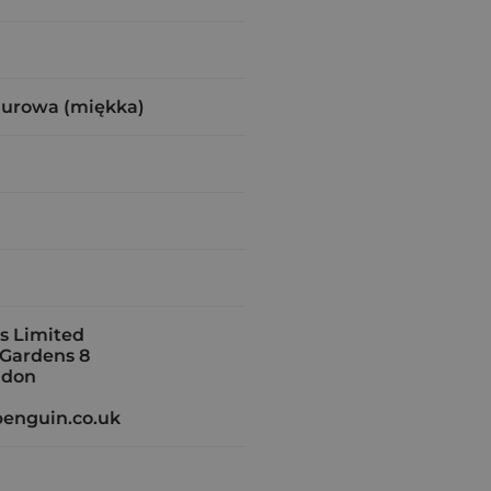
zurowa (miękka)
s Limited
Gardens 8
ndon
penguin.co.uk