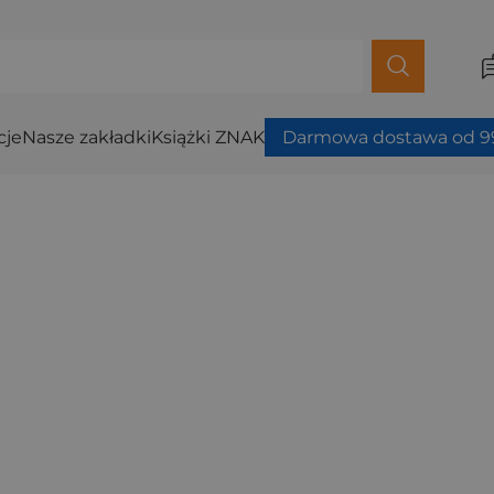
cje
Nasze zakładki
Książki ZNAK
Darmowa dostawa od 99