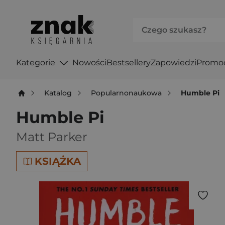
Kategorie
Nowości
Bestsellery
Zapowiedzi
Promo
Katalog
Popularnonaukowa
Humble Pi
Humble Pi
Matt Parker
KSIĄŻKA