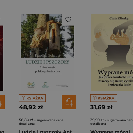
KSIĄŻKA
KSIĄŻKA
48,92 zł
31,69 zł
58,80 zł
39,90 zł
- sugerowana cena
- sugerowana cen
detaliczna
detaliczna
wo
Ludzie i pszczoły Antropologia polskiego bartnictwa
Wyprane mózgi