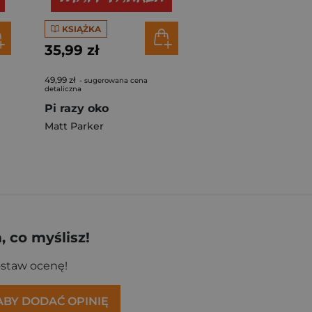
KSIĄŻKA
35,99 zł
49,99 zł
- sugerowana cena
detaliczna
Pi razy oko
Matt Parker
 co myślisz!
ostaw ocenę!
 ABY DODAĆ OPINIĘ