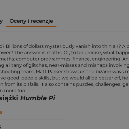
y
Oceny i recenzje
Billions of dollars mysteriously vanish into thin air? 
 Power? The answer is maths. Or, to be precise, what ha
n maths: computer programmes, finance, engineering. An
ing a litany of glitches, near-misses and mishaps involving
hooting team, Matt Parker shows us the bizarre ways mat
good 'people skills', but we would all be better off, he ar
from its pitfalls. It also contains puzzles, challenges, 
en more fun.
siążki
Humble Pi
s
3