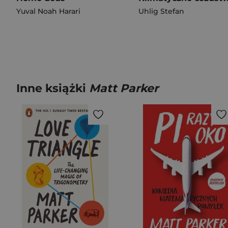
Yuval Noah Harari
Uhlig Stefan
Inne książki
Matt Parker