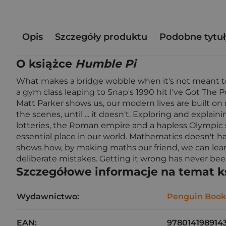
Opis
Szczegóły produktu
Podobne tytuł
O książce
Humble Pi
What makes a bridge wobble when it's not meant to? 
a gym class leaping to Snap's 1990 hit I've Got The
Matt Parker shows us, our modern lives are built o
the scenes, until ... it doesn't. Exploring and explain
lotteries, the Roman empire and a hapless Olympic s
essential place in our world. Mathematics doesn't have 
shows how, by making maths our friend, we can learn 
deliberate mistakes. Getting it wrong has never be
Szczegółowe informacje na temat k
Wydawnictwo:
Penguin Book
EAN:
978014198914