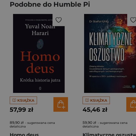
Podobne do Humble Pi
KSIĄŻKA
KSIĄŻKA
57,99 zł
45,46 zł
89,90 zł
59,90 zł
- sugerowana cena
- sugerowana cena
detaliczna
detaliczna
Homo deus
Klimatyczne oszust