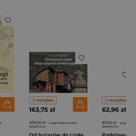
KSIĄŻKA
KSIĄŻKA
163,75 zł
62,96 zł
209,00 zł
89,00 zł
a
- sugerowana cena
- sugerowa
detaliczna
detaliczna
Od huzarów do czołgów Historia bydgoskich obiektów wojskowych