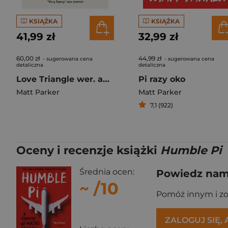
KSIĄŻKA
KSIĄŻKA
41,99 zł
32,99 zł
60,00 zł
44,99 zł
- sugerowana cena
- sugerowana cena
detaliczna
detaliczna
Love Triangle wer. angielska
Pi razy oko
Matt Parker
Matt Parker
7,1 (922)
Oceny i recenzje książki
Humble Pi
Średnia ocen:
Powiedz nam,
~
/10
Pomóż innym i z
ZALOGUJ SIĘ,