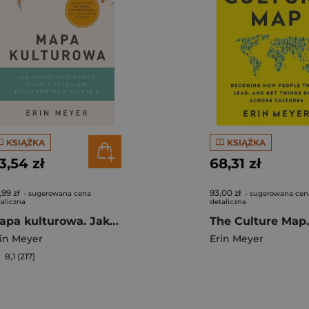
KSIĄŻKA
KSIĄŻKA
3,54 zł
68,31 zł
,99 zł
93,00 zł
- sugerowana cena
- sugerowana cen
aliczna
detaliczna
Mapa kulturowa. Jak skutecznie radzić sobie z różnicami kulturowymi w biznesie
in Meyer
Erin Meyer
8,1 (217)