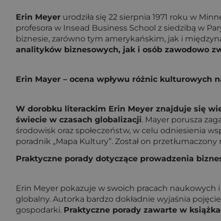
Erin Meyer
urodziła się 22 sierpnia 1971 roku w Mi
profesora w Insead Business School z siedzibą w Pa
biznesie, zarówno tym amerykańskim, jak i międz
analityków biznesowych, jak i osób zawodowo z
Erin Mayer – ocena wpływu różnic kulturowych n
W dorobku literackim Erin Meyer znajduje się wi
świecie w czasach globalizacji
. Mayer porusza zag
środowisk oraz społeczeństw, w celu odniesienia wsp
poradnik „Mapa Kultury”. Został on przetłumaczony
Praktyczne porady dotyczące prowadzenia bizne
Erin Meyer pokazuje w swoich pracach naukowych i 
globalny. Autorka bardzo dokładnie wyjaśnia pojęc
gospodarki.
Praktyczne porady zawarte w książka