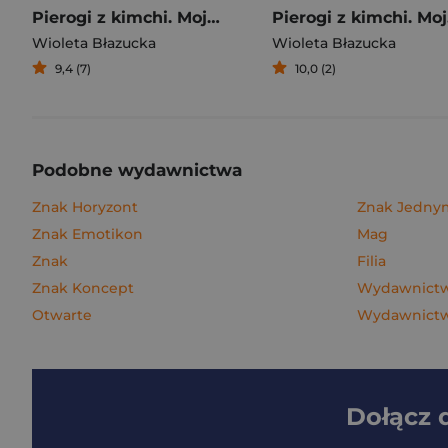
Pierogi z kimchi. Moje ulubione azjatyckie przepisy
Piero
Wioleta Błazucka
Wioleta Błazucka
9,4 (7)
10,0 (2)
Podobne wydawnictwa
Znak Horyzont
Znak Jedn
Znak Emotikon
Mag
Znak
Filia
Znak Koncept
Wydawnictw
Otwarte
Wydawnictwo
Dołącz