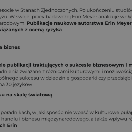
nnesocie w Stanach Zjednoczonych. Po ukończeniu studió
ryżu. W swojej pracy badawczej Erin Meyer analizuje wp
ynarodowym.
Publikacje naukowe autorstwa Erin Meyer
wiązanych z oceną ryzyka
.
a biznes
ele publikacji traktujących o sukcesie biznesowym i
adnienia związane z różnicami kulturowymi i możliwości
ólnego sukcesu w dziedzinie gospodarki czy przedsiębior
 na 30 języków
su na skalę światową
poradnikach, w jaki sposób nie wpaść w kulturowe pułap
ie handlu i biznesu międzynarodowego, a także wpływu 
ch Erin