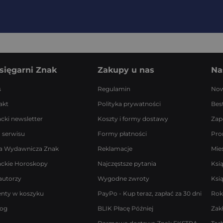
sięgarni Znak
Zakupy u nas
Na
s
Regulamin
Now
akt
Polityka prywatności
Best
acki newsletter
Koszty i formy dostawy
Zap
 serwisu
Formy płatności
Pro
a Wydawnicza Znak
Reklamacje
Mie
ackie Horoskopy
Najczęstsze pytania
Ksi
autorzy
Wygodne zwroty
Ksi
enty w koszyku
PayPo - Kup teraz, zapłać za 30 dni
Rok
log
BLIK Płacę Później
Zak