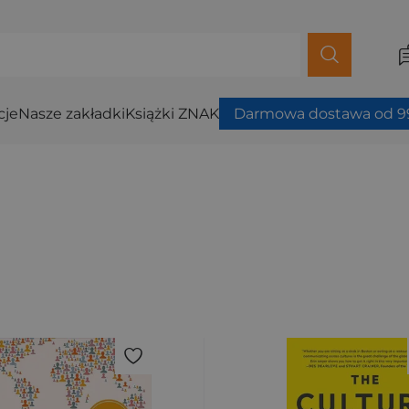
cje
Nasze zakładki
Książki ZNAK
Darmowa dostawa od 99