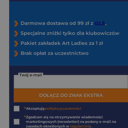
Darmowa dostawa od 99 zł z
Specjalne zniżki tylko dla klubowiczów
Pakiet zakładek Art Ladies za 1 zł
Brak opłat za uczestnictwo
Twój e-mail
DOŁĄCZ DO ZNAK EKSTRA
*
Akceptuję
politykę prywatności
*
Zgadzam się na otrzymywanie wiadomości
marketingowych (newsletter) na podany
e-mail
na
zasadach określonych w
regulaminie
.