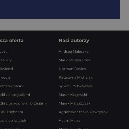
sza oferta
Nasi autorzy
ości
Andrzej Maleszka
sellery
Mario Vargas Llosa
owiedzi
Norman Davies
mocje
Katarzyna Michalak
sięcznik ZNAK
Sylwia Czubkowska
ążki z autografami
Marek Krajewski
ążki z barwionymi brzegami
Marek Maruszczak
 ks. Tischnera
Agnieszka Stążka-Gawrysiak
ładki do książek
Adam Mirek