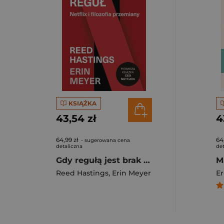
KSIĄŻKA
43,54 zł
4
64,99 zł
64
- sugerowana cena
detaliczna
det
Gdy regułą jest brak reguł. Netflix i filozofia przemiany [wyd. 2, 2021]
Reed Hastings
,
Erin Meyer
Er