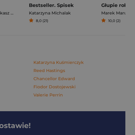
Bestseller. Spisek
sz Müller
Katarzyna Michalak
Marek Maruszc
8,0 (21)
10,0 (2)
Katarzyna Kuśmierczyk
Reed Hastings
Chancellor Edward
Fiodor Dostojewski
Valerie Perrin
dostawie!