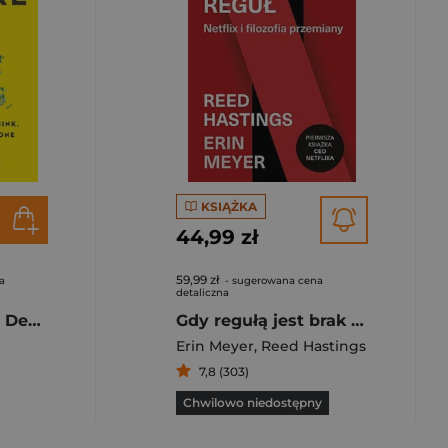
KSIĄŻKA
44,99 zł
59,99 zł
a
- sugerowana cena
detaliczna
The Culture Map. Decoding How People Think, Lead, and Get Things Done Across Cultures wer. angielska
Gdy regułą jest brak reguł. Netflix i filozofia przemiany
Erin Meyer
,
Reed Hastings
7,8 (303)
Chwilowo niedostępny