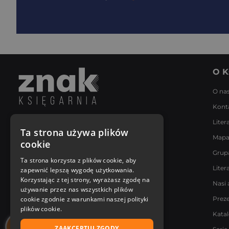
O K
O na
Kont
Liter
Napisz do nas
Ta strona używa plików
Mapa
Poniedziałek - Piątek
cookie
8:00 - 18:00
Grup
[email protected]
Ta strona korzysta z plików cookie, aby
Liter
zapewnić lepszą wygodę użytkowania.
Bądź z nami na bieżąco
Korzystając z tej strony, wyrażasz zgodę na
Nasi 
używanie przez nas wszystkich plików
cookie zgodnie z warunkami naszej polityki
Prez
plików cookie.
Kata
ZAAKCEPTUJ ZGODY