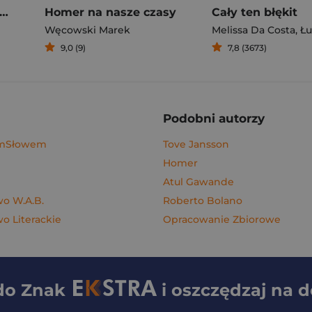
gi z kimchi. Moje ulubione azjatyckie przepisy - książka z autografem
Homer na nasze czasy
Cały ten błękit
Węcowski Marek
Melissa Da Costa
,
Łuka
9,0 (9)
7,8 (3673)
Podobni autorzy
ymSłowem
Tove Jansson
Homer
Atul Gawande
o W.A.B.
Roberto Bolano
 Literackie
Opracowanie Zbiorowe
 do
Znak
i oszczędzaj na 