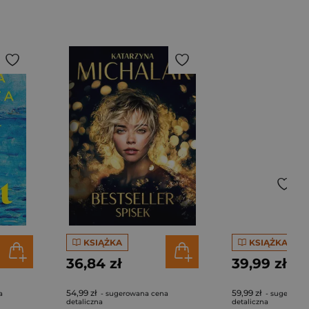
KSIĄŻKA
KSIĄŻKA
36,84 zł
39,99 zł
54,99 zł
59,99 zł
a
- sugerowana cena
- sugerowan
detaliczna
detaliczna