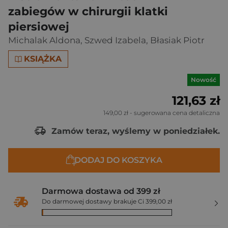
zabiegów w chirurgii klatki
piersiowej
Michalak Aldona
,
Szwed Izabela
,
Błasiak Piotr
KSIĄŻKA
Nowość
121,63 zł
149,00 zł
- sugerowana cena detaliczna
Zamów teraz, wyślemy w poniedziałek.
DODAJ DO KOSZYKA
Darmowa dostawa od 399 zł
Do darmowej dostawy brakuje Ci 399,00 zł