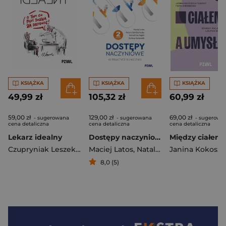
KSIĄŻKA
KSIĄŻKA
KSIĄŻKA
49,99 zł
105,32 zł
60,99 zł
59,00 zł
129,00 zł
69,00 zł
- sugerowana
- sugerowana
- sugerowa
cena detaliczna
cena detaliczna
cena detaliczna
Lekarz idealny
Dostępy naczyniowe w praktyce klinicznej
Czupryniak Leszek
,
Artur Mamcarz
Maciej Latos
,
Natalia Sak-Dankosky
,
K
8,0 (5)