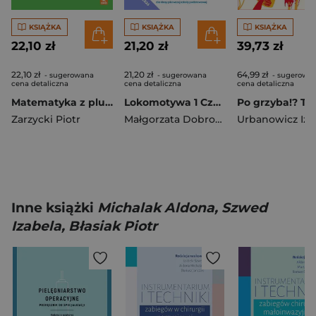
KSIĄŻKA
KSIĄŻKA
KSIĄŻKA
22,10 zł
21,20 zł
39,73 zł
22,10 zł
21,20 zł
64,99 zł
- sugerowana
- sugerowana
- sugerowa
cena detaliczna
cena detaliczna
cena detaliczna
Matematyka z plusem ćwiczenia podstawowych dla klasy 4 szkoły podstawowej EDYCJA 2026
Lokomotywa 1 Czytam i piszę Ćwiczenia cz 2 EDYCJA 2026
Zarzycki Piotr
Małgorzata Dobrowolska
Urbanowicz Iza
,
Barbara Sz
Inne książki
Michalak Aldona, Szwed
Izabela, Błasiak Piotr