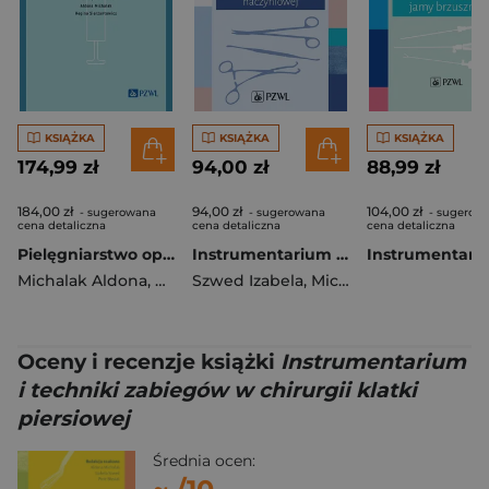
KSIĄŻKA
KSIĄŻKA
KSIĄŻKA
174,99 zł
94,00 zł
88,99 zł
184,00 zł
94,00 zł
104,00 zł
- sugerowana
- sugerowana
- sugerow
cena detaliczna
cena detaliczna
cena detaliczna
Pielęgniarstwo operacyjne. Podręcznik do specjaliz
Instrumentarium i techniki zabiegów w chirurgii..
Michalak Aldona
,
Sierżantowicz Regina
Szwed Izabela
,
Michalak Aldona
,
Dari
Oceny i recenzje książki
Instrumentarium
i techniki zabiegów w chirurgii klatki
piersiowej
Średnia ocen: