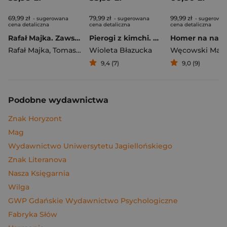
69,99 zł
79,99 zł
99,99 zł
- sugerowana
- sugerowana
- sugerowa
cena detaliczna
cena detaliczna
cena detaliczna
Rafał Majka. Zawsze z przodu. Rozmawia Tomasz Kalemba - książka z autografem
Pierogi z kimchi. Moje ulubione azjatyckie przepisy
Rafał Majka
,
Tomasz Kalemba
Wioleta Błazucka
Węcowski Mar
9,4 (7)
9,0 (9)
Podobne wydawnictwa
Znak Horyzont
Mag
Wydawnictwo Uniwersytetu Jagiellońskiego
Znak Literanova
Nasza Księgarnia
Wilga
GWP Gdańskie Wydawnictwo Psychologiczne
Fabryka Słów