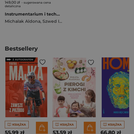
149,00 zł
- sugerowana cena
detaliczna
Instrumentarium i techniki zabiegów w chirurgii klatki piersiowej
Michalak Aldona
,
Szwed Izabela
,
Błasiak Piotr
Bestsellery
KSIĄŻKA
KSIĄŻKA
KSIĄŻKA
55,99 zł
53,59 zł
66,80 zł