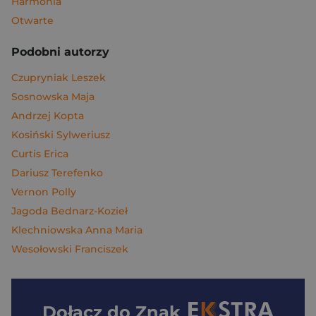
Harmonia
Otwarte
Podobni autorzy
Czupryniak Leszek
Sosnowska Maja
Andrzej Kopta
Kosiński Sylweriusz
Curtis Erica
Dariusz Terefenko
Vernon Polly
Jagoda Bednarz-Kozieł
Klechniowska Anna Maria
Wesołowski Franciszek
Dołącz do
Znak