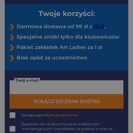
Twoje korzyści:
Darmowa dostawa od 99 zł z
Specjalne zniżki tylko dla klubowiczów
Pakiet zakładek Art Ladies za 1 zł
Brak opłat za uczestnictwo
Twój e-mail
DOŁĄCZ DO ZNAK EKSTRA
*
Akceptuję
politykę prywatności
*
Zgadzam się na otrzymywanie wiadomości
marketingowych (newsletter) na podany
e-mail
na