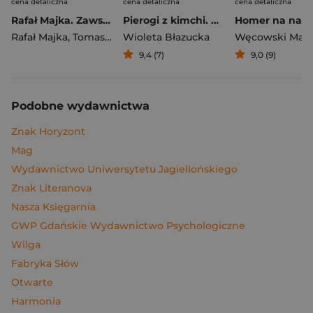
cena detaliczna
cena detaliczna
cena detaliczna
Rafał Majka. Zawsze z przodu. Rozmawia Tomasz Kalemba - książka z autografem
Pierogi z kimchi. Moje ulubione azjatyckie przepisy
Rafał Majka
,
Tomasz Kalemba
Wioleta Błazucka
Węcowski Mar
9,4 (7)
9,0 (9)
Podobne wydawnictwa
Znak Horyzont
Mag
Wydawnictwo Uniwersytetu Jagiellońskiego
Znak Literanova
Nasza Księgarnia
GWP Gdańskie Wydawnictwo Psychologiczne
Wilga
Fabryka Słów
Otwarte
Harmonia