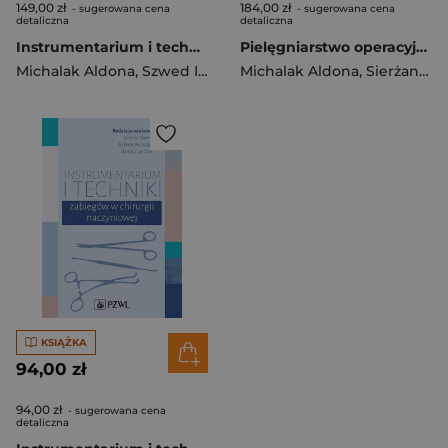
149,00 zł
184,00 zł
- sugerowana cena
- sugerowana cena
detaliczna
detaliczna
Instrumentarium i techniki zabiegów w chirurgii klatki piersiowej
Pielęgniarstwo operacyjne. Podręcznik do specjaliz
Michalak Aldona
,
Szwed Izabela
Michalak Aldona
,
Błasiak Piotr
,
Sierżantowicz Regina
KSIĄŻKA
94,00 zł
94,00 zł
- sugerowana cena
detaliczna