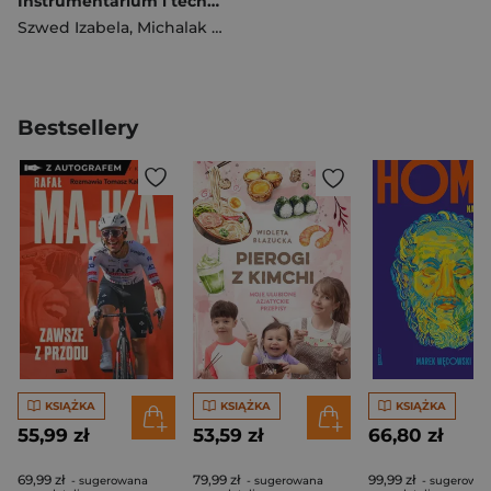
Instrumentarium i techniki zabiegów w chirurgii..
Szwed Izabela
,
Michalak Aldona
,
Dariusz Janczak
Bestsellery
KSIĄŻKA
KSIĄŻKA
KSIĄŻKA
55,99 zł
53,59 zł
66,80 zł
69,99 zł
79,99 zł
99,99 zł
- sugerowana
- sugerowana
- sugerowa