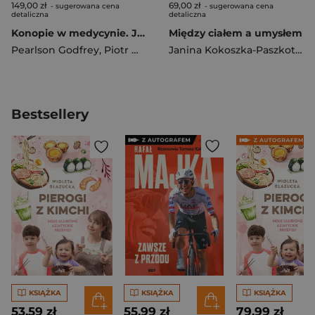
149,00 zł
69,00 zł
- sugerowana cena
- sugerowana cena
detaliczna
detaliczna
Konopie w medycynie. Jak je odczarować
Między ciałem a umysłem
Pearlson Godfrey
,
Piotr Wierzbiński
Janina Kokoszka-Paszkot
,
Pi
Bestsellery
KSIĄŻKA
KSIĄŻKA
KSIĄŻKA
53,59 zł
55,99 zł
79,99 zł