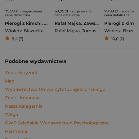
79,99 zł
69,99 zł
79,99 zł
- sugerowana
- sugerowana
- sugerowa
cena detaliczna
cena detaliczna
cena detaliczna
Pierogi z kimchi. Moje ulubione azjatyckie przepisy
Rafał Majka. Zawsze z przodu. Rozmawia Tomasz Kalemba - książka z autografem
Wioleta Błazucka
Rafał Majka
,
Tomasz Kalemba
Wioleta Błazuc
9,4 (7)
10,0 (2)
Podobne wydawnictwa
Znak Horyzont
Mag
Wydawnictwo Uniwersytetu Jagiellońskiego
Znak Literanova
Nasza Księgarnia
Wilga
GWP Gdańskie Wydawnictwo Psychologiczne
Harmonia