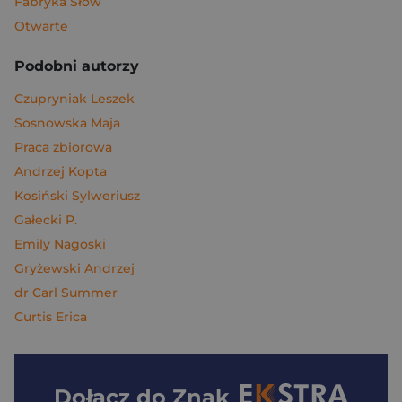
Fabryka Słów
Otwarte
Podobni autorzy
Czupryniak Leszek
Sosnowska Maja
Praca zbiorowa
Andrzej Kopta
Kosiński Sylweriusz
Gałecki P.
Emily Nagoski
Gryżewski Andrzej
dr Carl Summer
Curtis Erica
Dołącz do
Znak