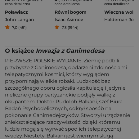
- sugerowana
- sugerowana
- sugerowa
cena detaliczna
cena detaliczna
cena detaliczna
Poławiacz
Równi bogom
Wieczna wolno
John Langan
Isaac Asimov
Haldeman Joe
7,0 (451)
7,3 (1944)
O książce
Inwazja z Ganimedesa
PIERWSZE POLSKIE WYDANIE. Ziemię podbili
przybysze z Ganimedesa, obdarzeni zdolnościami
telepatycznymi kosmici, którzy wyglądem
przypominają wielkie robaki. Ludzkość bez
szczególnego oporu ogłosiła kapitulację i jedynie
nieliczne grupy partyzanckie podjęły walkę z
okupantem. Doktor Rudolph Balkani, szef Biura
Badań Psychodelicznych, odkrył sposób na
pokonanie Ganimedejczyków. Stworzył urządzenie
zniekształcające rzeczywistość, dzięki któremu
ludzie mogą się wyrwać spod ich telepatycznej
władzy. Niestety, Balkani jest wiernym sługą