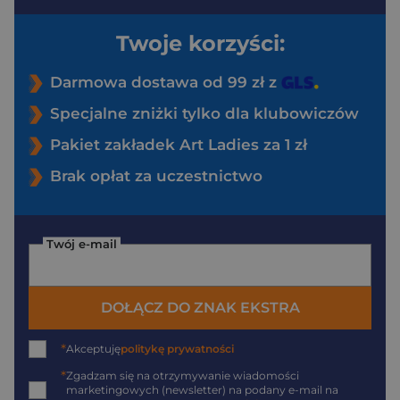
Twoje korzyści:
Darmowa dostawa od 99 zł z
Specjalne zniżki tylko dla klubowiczów
Pakiet zakładek Art Ladies za 1 zł
Brak opłat za uczestnictwo
Twój e-mail
DOŁĄCZ DO ZNAK EKSTRA
*
Akceptuję
politykę prywatności
*
Zgadzam się na otrzymywanie wiadomości
marketingowych (newsletter) na podany
e-mail
na