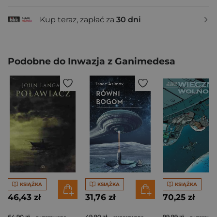
Kup teraz, zapłać za
30 dni
Podobne do Inwazja z Ganimedesa
KSIĄŻKA
KSIĄŻKA
KSIĄŻKA
46,43 zł
31,76 zł
70,25 zł
64,90 zł
49,90 zł
99,99 zł