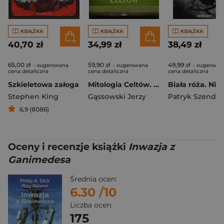
KSIĄŻKA
KSIĄŻKA
KSIĄŻKA
40,70 zł
34,99 zł
38,49 zł
65,00 zł
59,90 zł
49,99 zł
- sugerowana
- sugerowana
- sugerowa
cena detaliczna
cena detaliczna
cena detaliczna
Szkieletowa załoga
Mitologia Celtów. Wierzenia i zwyczaje
Stephen King
Gąssowski Jerzy
Patryk Szendzi
6,9 (8086)
Oceny i recenzje książki
Inwazja z
Ganimedesa
Średnia ocen:
6.30
/10
Liczba ocen:
175