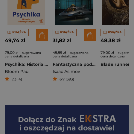
KSIĄŻKA
KSIĄŻKA
KSIĄŻKA
49,74 zł
31,82 zł
48,38 zł
79,00 zł
49,99 zł
79,00 zł
- sugerowana
- sugerowana
- sugerowa
cena detaliczna
cena detaliczna
cena detaliczna
Psychika: Historia ludzkiego umysłu
Fantastyczna podróż
Bloom Paul
Isaac Asimov
7,3 (4)
6,7 (393)
Dołącz do
Znak
i oszczędzaj na dostawie!