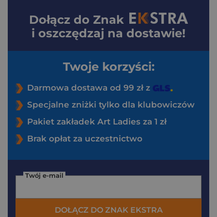
Dołącz do
Znak
i oszczędzaj na dostawie!
Twoje korzyści:
Darmowa dostawa od 99 zł z
Specjalne zniżki tylko dla klubowiczów
Pakiet zakładek Art Ladies za 1 zł
Brak opłat za uczestnictwo
Twój e-mail
DOŁĄCZ DO ZNAK EKSTRA