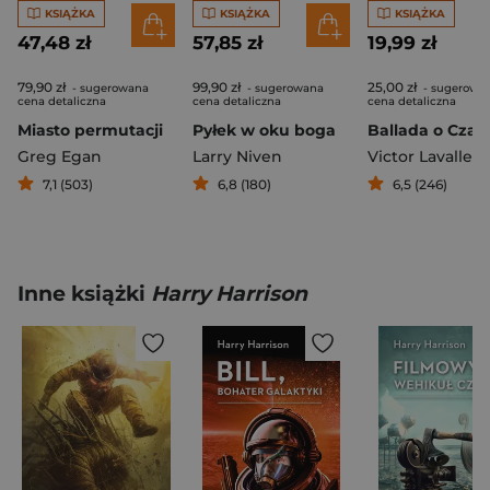
KSIĄŻKA
KSIĄŻKA
KSIĄŻKA
47,48 zł
57,85 zł
19,99 zł
79,90 zł
99,90 zł
25,00 zł
- sugerowana
- sugerowana
- sugerowa
cena detaliczna
cena detaliczna
cena detaliczna
Miasto permutacji
Pyłek w oku boga
Greg Egan
Larry Niven
Victor Lavalle
7,1 (503)
6,8 (180)
6,5 (246)
Inne książki
Harry Harrison