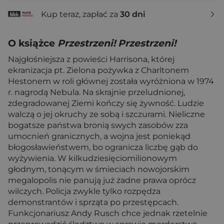
Kup teraz, zapłać za
30 dni
O książce
Przestrzeni! Przestrzeni!
Najgłośniejsza z powieści Harrisona, której
ekranizacja pt. Zielona pożywka z Charltonem
Hestonem w roli głównej została wyróżniona w 1974
r. nagrodą Nebula. Na skrajnie przeludnionej,
zdegradowanej Ziemi kończy się żywność. Ludzie
walczą o jej okruchy ze sobą i szczurami. Nieliczne
bogatsze państwa bronią swych zasobów zza
umocnień granicznych, a wojna jest poniekąd
błogosławieństwem, bo ogranicza liczbę gąb do
wyżywienia. W kilkudziesięciomilionowym
głodnym, tonącym w śmieciach nowojorskim
megalopolis nie panują już żadne prawa oprócz
wilczych. Policja zwykle tylko rozpędza
demonstrantów i sprząta po przestępcach.
Funkcjonariusz Andy Rusch chce jednak rzetelnie