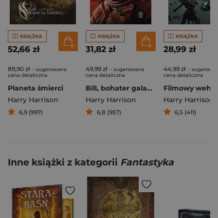
KSIĄŻKA
KSIĄŻKA
KSIĄŻKA
52,66 zł
31,82 zł
28,99 zł
89,90 zł
49,99 zł
44,99 zł
- sugerowana
- sugerowana
- sugerowa
cena detaliczna
cena detaliczna
cena detaliczna
Planeta śmierci
Bill, bohater galaktyki
Harry Harrison
Harry Harrison
Harry Harrison
6,9 (997)
6,8 (957)
6,5 (411)
Inne książki z kategorii
Fantastyka