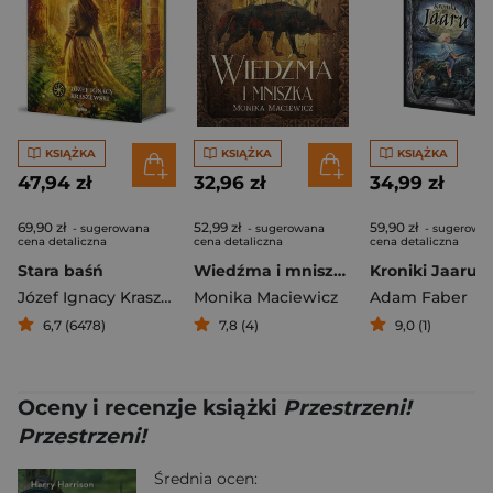
KSIĄŻKA
KSIĄŻKA
KSIĄŻKA
47,94 zł
32,96 zł
34,99 zł
69,90 zł
52,99 zł
59,90 zł
- sugerowana
- sugerowana
- sugerowa
cena detaliczna
cena detaliczna
cena detaliczna
Stara baśń
Wiedźma i mniszka
Józef Ignacy Kraszewski
Monika Maciewicz
Adam Faber
6,7 (6478)
7,8 (4)
9,0 (1)
Oceny i recenzje książki
Przestrzeni!
Przestrzeni!
Średnia ocen: