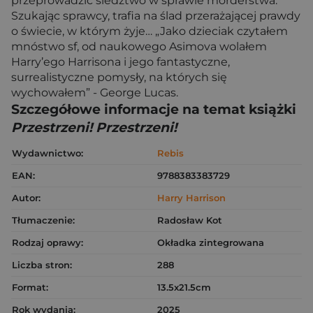
przeprowadzić śledztwo w sprawie morderstwa.
Szukając sprawcy, trafia na ślad przerażającej prawdy
o świecie, w którym żyje… „Jako dzieciak czytałem
mnóstwo sf, od naukowego Asimova wolałem
Harry’ego Harrisona i jego fantastyczne,
surrealistyczne pomysły, na których się
wychowałem” - George Lucas.
Szczegółowe informacje na temat książki
Przestrzeni! Przestrzeni!
Wydawnictwo:
Rebis
EAN:
9788383383729
Autor:
Harry Harrison
Tłumaczenie:
Radosław Kot
Rodzaj oprawy:
Okładka zintegrowana
Liczba stron:
288
Format:
13.5x21.5cm
Rok wydania:
2025