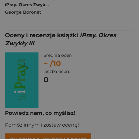
iPray. Okres Zwykły IV
George Boronat
Oceny i recenzje książki
iPray. Okres
Zwykły III
Średnia ocen:
~
/10
Liczba ocen:
0
Powiedz nam, co myślisz!
Pomóż innym i zostaw ocenę!