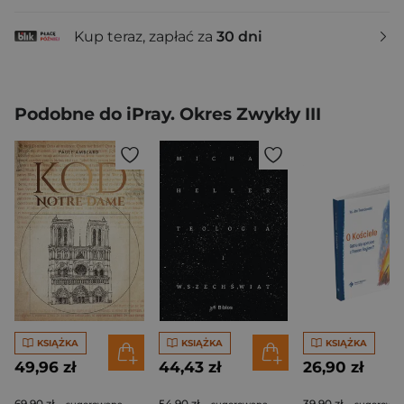
Kup teraz, zapłać za
30 dni
Podobne do iPray. Okres Zwykły III
KSIĄŻKA
KSIĄŻKA
KSIĄŻKA
49,96 zł
44,43 zł
26,90 zł
69,90 zł
54,90 zł
39,90 zł