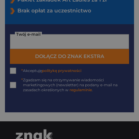
Brak opłat za uczestnictwo
Twój e-mail
DOŁĄCZ DO ZNAK EKSTRA
*
Akceptuję
politykę prywatności
*
Zgadzam się na otrzymywanie wiadomości
marketingowych (newsletter) na podany
e-mail
na
zasadach określonych w
regulaminie
.