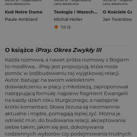
- sugerowana
- sugerowana
- sugerowa
cena detaliczna
cena detaliczna
cena detaliczna
Kod Notre Dame
Teologia i Wszechświat
Paule Amblard
Michał Heller
Jan Twardowsk
7,0 (1)
O książce
iPray. Okres Zwykły III
Każda rozmowa, a nawet próba rozmowy z Bogiem
to modlitwa… iPray jest propozycją, która może
pomóc w (od)budowaniu tej wyjątkowej relacji.
Autor, bazując na swoim wieloletnim
doświadczeniu w pracy z młodzieżą, zaproponował
następującą formułę: najpierw fragment Ewangelii
na każdy dzień roku liturgicznego, a następnie
krótki komentarz. Słowa Jezusa są niezmiennie
aktualne i mądre, pomagają lepiej żyć. Można je
odnieść m.in. do budowania relacji, akceptowania
siebie takim, jakim się jest, dokonywania
codziennych wyborów czy podejmowania trudnych