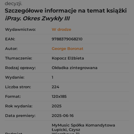
decyzji.
Szczegółowe informacje na temat książki
iPray. Okres Zwykły III
Wydawnictwo:
W drodze
EAN:
9788379068210
Autor:
George Boronat
Tłumaczenie:
Kopocz Elżbieta
Rodzaj oprawy:
Okładka zintegrowana
Wydanie:
1
Liczba stron:
224
Format:
120x185
Rok wydania:
2025
Data premiery:
2025-06-16
MyMusic Spółka Komandytowa
Łupicki, Czysz