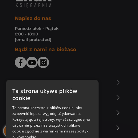
Napisz do nas
Poniedziałek - Piątek
8:00 - 18:00
[email protected]
Bądź z nami na bieżąco
O Księgarni Znak
Ta strona używa plików
cookie
Zakupy u nas
Ta strona korzysta z plików cookie, aby
Nasza oferta
zapewnić lepszą wygodę użytkowania.
Korzystając z tej strony, wyrażasz zgodę na
używanie przez nas wszystkich plików
Nasi autorzy
cookie zgodnie z warunkami naszej polityki
plików cookie.