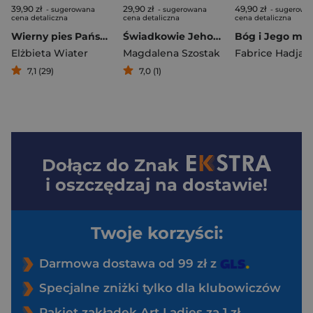
39,90 zł
29,90 zł
49,90 zł
- sugerowana
- sugerowana
- sugerowa
cena detaliczna
cena detaliczna
cena detaliczna
Wierny pies Pański. Biografia św. Jacka Odrowąża
Świadkowie Jehowy
Elżbieta Wiater
Magdalena Szostak
Fabrice Hadjad
7,1 (29)
7,0 (1)
Dołącz do
Znak
i oszczędzaj na dostawie!
Twoje korzyści:
Darmowa dostawa od 99 zł z
Specjalne zniżki tylko dla klubowiczów
Pakiet zakładek Art Ladies za 1 zł