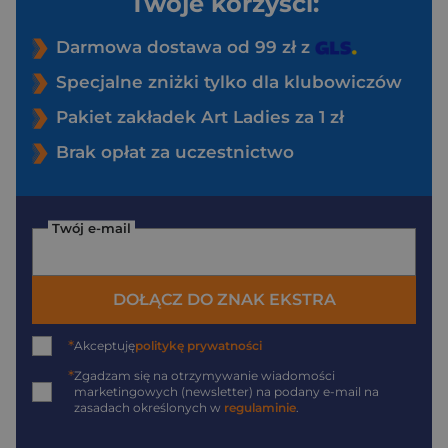
Twoje korzyści:
Darmowa dostawa od 99 zł z
Specjalne zniżki tylko dla klubowiczów
Pakiet zakładek Art Ladies za 1 zł
Brak opłat za uczestnictwo
Twój e-mail
DOŁĄCZ DO ZNAK EKSTRA
*
Akceptuję
politykę prywatności
*
Zgadzam się na otrzymywanie wiadomości
marketingowych (newsletter) na podany
e-mail
na
zasadach określonych w
regulaminie
.