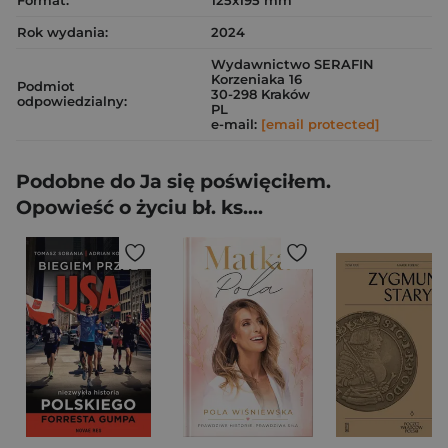
Format:
125x195 mm
Rok wydania:
2024
Wydawnictwo SERAFIN
Korzeniaka 16
Podmiot
30-298 Kraków
odpowiedzialny:
PL
e-mail:
[email protected]
Podobne do Ja się poświęciłem.
Opowieść o życiu bł. ks....