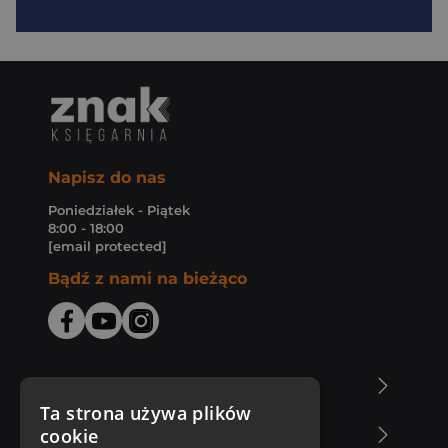
Napisz do nas
Poniedziałek - Piątek
8:00 - 18:00
[email protected]
Bądź z nami na bieżąco
O Księgarni Znak
Ta strona używa plików
cookie
Zakupy u nas