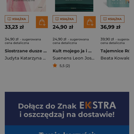
KSIĄŻKA
KSIĄŻKA
KSIĄŻKA
33,23 zł
24,90 zł
36,99 zł
34,90 zł
24,90 zł
39,90 zł
- sugerowana
- sugerowana
- sugerowa
cena detaliczna
cena detaliczna
cena detaliczna
Siostrzane dusze Św. Weronika Giuliani...
Kult mojego ja i moja wiara
Judyta Katarzyna Woźniak
Suenens Leon Joseph
5,5 (2)
Dołącz do
Znak
i oszczędzaj na dostawie!