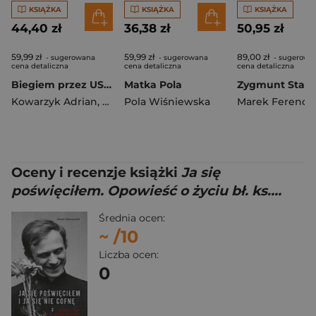
KSIĄŻKA
KSIĄŻKA
KSIĄŻKA
44,40 zł
36,38 zł
50,95 zł
59,99 zł
59,99 zł
89,00 zł
- sugerowana
- sugerowana
- sugerowa
cena detaliczna
cena detaliczna
cena detaliczna
Biegiem przez USA. Historia polskiego Forresta Gumpa
Matka Pola
Zygmunt Stary
Kowarzyk Adrian
,
Tomasz Sobania
Pola Wiśniewska
Marek Ferenc
Oceny i recenzje książki
Ja się
poświęciłem. Opowieść o życiu bł. ks....
Średnia ocen:
~
/10
Liczba ocen:
0