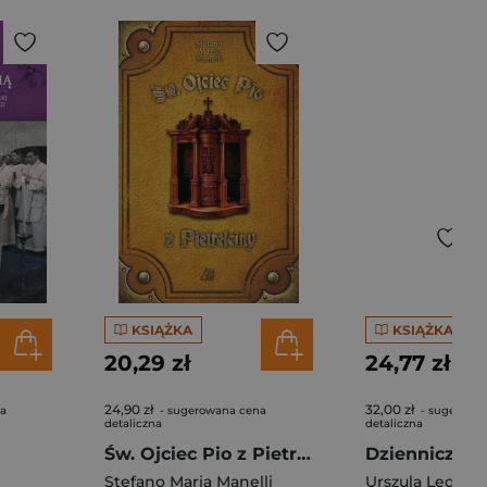
KSIĄŻKA
KSIĄŻKA
20,29 zł
24,77 zł
24,90 zł
32,00 zł
na
- sugerowana cena
- sugerowa
detaliczna
detaliczna
Św. Ojciec Pio z Pietrelciny
Stefano Maria Manelli
Urszula Ledóc