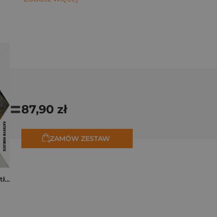
=
87,90 zł
ZAMÓW ZESTAW
Tam, dokąd ciągną tłumy. Historia świętych miejsc