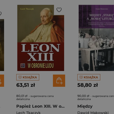
KSIĄŻKA
KSIĄŻKA
63,51 zł
58,80 zł
80,01 zł
90,00 zł
- sugerowana cena
- sugerowana ce
detaliczna
detaliczna
.
Papież Leon XIII. W obronie ludu
Między
Lech Tkaczyk
Dawid Makowski