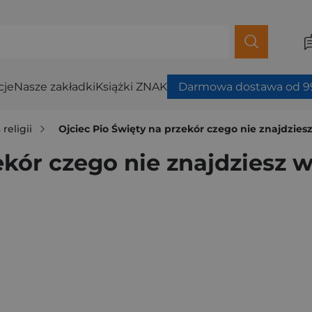
cje
Nasze zakładki
Książki ZNAK
Darmowa dostawa od 99
 religii
Ojciec Pio Święty na przekór czego nie znajdzie
ekór czego nie znajdziesz 