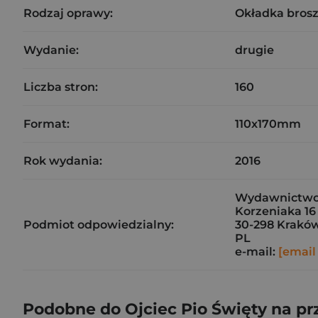
Rodzaj oprawy:
Okładka bros
Wydanie:
drugie
Liczba stron:
160
Format:
110x170mm
Rok wydania:
2016
Wydawnictwo
Korzeniaka 16
Podmiot odpowiedzialny:
30-298 Krakó
PL
e-mail:
[email
Podobne do Ojciec Pio Święty na pr