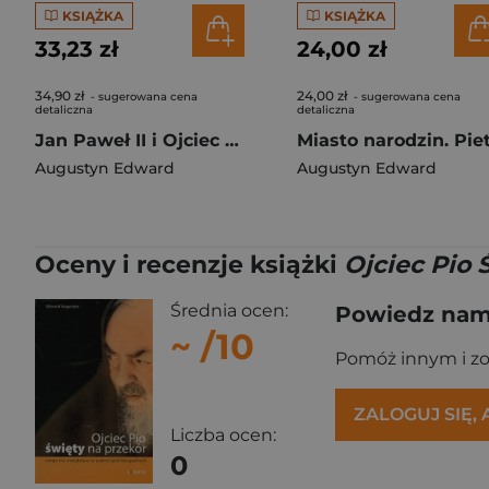
KSIĄŻKA
KSIĄŻKA
33,23 zł
24,00 zł
34,90 zł
24,00 zł
- sugerowana cena
- sugerowana cena
detaliczna
detaliczna
Jan Paweł II i Ojciec Pio Historia niezwykłej znajomości nowe szczegóły, teksty źródłowe
Augustyn Edward
Augustyn Edward
Oceny i recenzje książki
Ojciec Pio 
Średnia ocen:
Powiedz nam,
~
/10
Pomóż innym i z
ZALOGUJ SIĘ,
Liczba ocen:
0