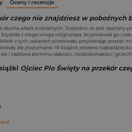
y
Oceny i recenzje
kór czego nie znajdziesz w pobożnych b
ie słucha władz kościelnych. Szeptano, że jest opętany pr
ydziła z niego wroga religii prasa. Wyśmiewali go i oskar
Wiele z tych oskarżeń przetrwało, przybierając postać 
zostały źle zrozumiane. W książce zebrano najbardziej ko
i się i zadziwia pomimo słabości, niedoskonałości i grze
siążki
Ojciec Pio Święty na przekór cz
1
ward