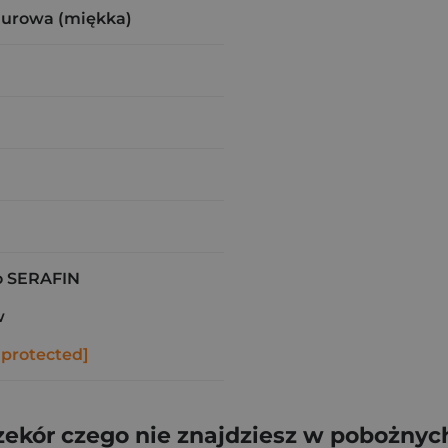
zurowa (miękka)
 SERAFIN
w
 protected]
zekór czego nie znajdziesz w pobożnych