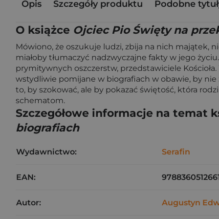
Opis
Szczegóły produktu
Podobne tytuł
O książce
Ojciec Pio Święty na prze
Mówiono, że oszukuje ludzi, zbija na nich majątek, n
miałoby tłumaczyć nadzwyczajne fakty w jego życiu. Sz
prymitywnych oszczerstw, przedstawiciele Kościoła. 
wstydliwie pomijane w biografiach w obawie, by nie 
to, by szokować, ale by pokazać świętość, która rodz
schematom.
Szczegółowe informacje na temat k
biografiach
Wydawnictwo:
Serafin
EAN:
978836051266
Autor:
Augustyn Ed