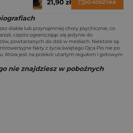
21,90 zł
DO KOSZYKA
iografiach
zez diabła lub przynajmniej chory psychicznie, co
żali, często ograniczając się jedynie do
mitów, powtarzanych do dziś w mediach. Niektóre są
ntrowersyjne fakty z życia świętego Ojca Pio nie po
chu. Która jest na przekór utartym regułom i gotowym
ego nie znajdziesz w pobożnych