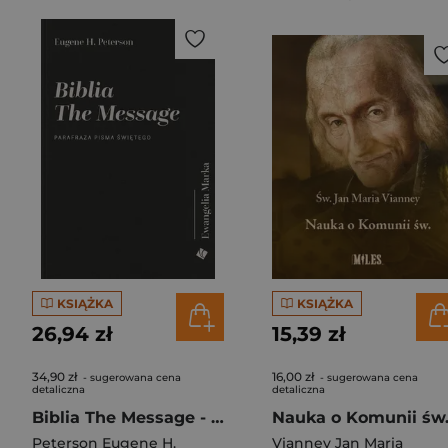
KSIĄŻKA
KSIĄŻKA
26,94 zł
15,39 zł
34,90 zł
16,00 zł
- sugerowana cena
- sugerowana cena
detaliczna
detaliczna
Biblia The Message - Ewangelia Marka
Nauka o Komunii św
Peterson Eugene H.
Vianney Jan Maria