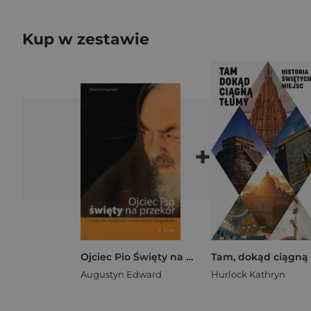
Kup w zestawie
+
Ojciec Pio Święty na przekór czego nie znajdziesz w pobożnych biografiach
Augustyn Edward
Hurlock Kathryn