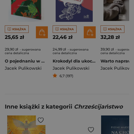
KSIĄŻKA
KSIĄŻKA
KSIĄŻKA
25,65 zł
22,46 zł
32,28 zł
29,90 zł
24,99 zł
39,90 zł
- sugerowana
- sugerowana
- sugerowa
cena detaliczna
cena detaliczna
cena detaliczna
O pojednaniu w małżeństwie i rodzinie praktyczny poradnik
Krokodyl dla ukochanej
Jacek Pulikowski
Jacek Pulikowski
Jacek Pulikows
6,7 (197)
Inne książki z kategorii
Chrześcijaństwo