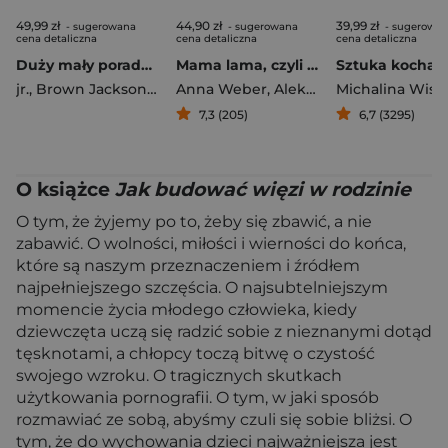
49,99 zł
44,90 zł
39,99 zł
- sugerowana
- sugerowana
- sugerowa
cena detaliczna
cena detaliczna
cena detaliczna
Duży mały poradnik życia
Mama lama, czyli macierzyństwo i inne przypadłości życiowe
Sztuka kochan
jr.
,
Brown Jackson H.
Anna Weber
,
Aleksandra Woźniak
Michalina Wisł
7,3 (205)
6,7 (3295)
O książce
Jak budować więzi w rodzinie
O tym, że żyjemy po to, żeby się zbawić, a nie
zabawić. O wolności, miłości i wierności do końca,
które są naszym przeznaczeniem i źródłem
najpełniejszego szczęścia. O najsubtelniejszym
momencie życia młodego człowieka, kiedy
dziewczęta uczą się radzić sobie z nieznanymi dotąd
tęsknotami, a chłopcy toczą bitwę o czystość
swojego wzroku. O tragicznych skutkach
użytkowania pornografii. O tym, w jaki sposób
rozmawiać ze sobą, abyśmy czuli się sobie bliżsi. O
tym, że do wychowania dzieci najważniejsza jest