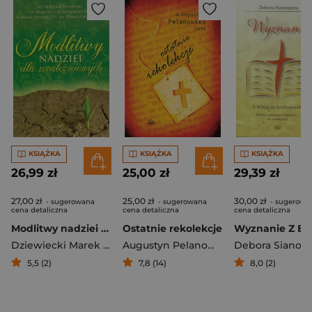
KSIĄŻKA
KSIĄŻKA
KSIĄŻKA
26,99 zł
25,00 zł
29,39 zł
27,00 zł
25,00 zł
30,00 zł
- sugerowana
- sugerowana
- sugerowa
cena detaliczna
cena detaliczna
cena detaliczna
Modlitwy nadziei dla uzależnionych
Ostatnie rekolekcje
Dziewiecki Marek ks
,
Ważny Tomasz ks
Augustyn Pelanowski
Debora Sianoż
5,5 (2)
7,8 (14)
8,0 (2)