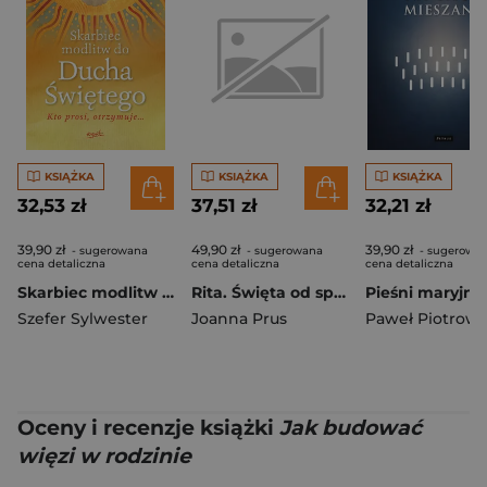
KSIĄŻKA
KSIĄŻKA
KSIĄŻKA
32,53 zł
37,51 zł
32,21 zł
39,90 zł
49,90 zł
39,90 zł
- sugerowana
- sugerowana
- sugerowa
cena detaliczna
cena detaliczna
cena detaliczna
Skarbiec modlitw do Ducha Świętego wyd. 2026
Rita. Święta od spraw beznadziejnych i apaszka Hermèsa
Szefer Sylwester
Joanna Prus
Paweł Piotrows
Oceny i recenzje książki
Jak budować
więzi w rodzinie