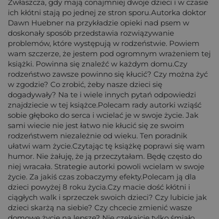
Zwłaszcza, gdy mają conajmniej dwoje dzieci i w czasie
ich kłótni stają po jednej ze stron sporu.Autorka doktor
Dawn Huebner na przykładzie opieki nad psem w
doskonały sposób przedstawia rozwiązywanie
problemów, które występują w rodzeństwie. Powiem
wam szczerze, że jestem pod ogromnym wrażeniem tej
książki. Powinna się znaleźć w każdym domu.Czy
rodzeństwo zawsze powinno się kłucić? Czy można żyć
w zgodzie? Co zrobić, żeby nasze dzieci się
dogadywały? Na te i wiele innych pytań odpowiedzi
znajdziecie w tej książce.Polecam rady autorki wziąść
sobie głęboko do serca i wcielać je w swoje życie. Jak
sami wiecie nie jest łatwo nie kłucić się ze swoim
rodzeństwem niezależnie od wieku. Ten poradnik
ułatwi wam życie.Czytając tę książkę poprawi się wam
humor. Nie żałuję, że ją przeczytałam. Będę często do
niej wracała. Strategie autorki powoli wcielam w swoje
życie. Za jakiś czas zobaczymy efekty.Polecam ją dla
dzieci powyżej 8 roku życia.Czy macie dość kłótni i
ciągłych walk i sprzeczek swoich dzieci? Czy lubicie jak
dzieci skarżą na siebie? Czy chcecie zmienić wasze
domowe życie na lepsze? Nie czekajcie tylko śmiało