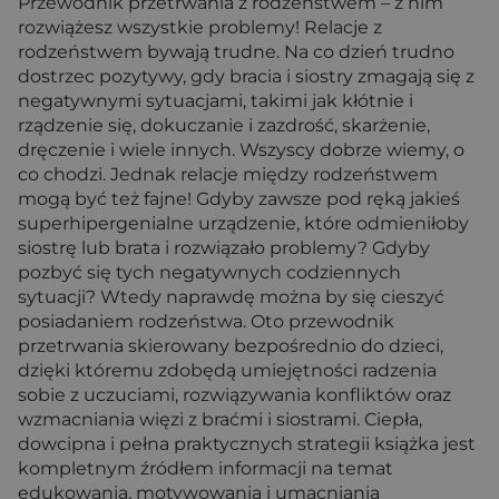
Przewodnik przetrwania z rodzeństwem – z nim
rozwiążesz wszystkie problemy! Relacje z
rodzeństwem bywają trudne. Na co dzień trudno
dostrzec pozytywy, gdy bracia i siostry zmagają się z
negatywnymi sytuacjami, takimi jak kłótnie i
rządzenie się, dokuczanie i zazdrość, skarżenie,
dręczenie i wiele innych. Wszyscy dobrze wiemy, o
co chodzi. Jednak relacje między rodzeństwem
mogą być też fajne! Gdyby zawsze pod ręką jakieś
superhipergenialne urządzenie, które odmieniłoby
siostrę lub brata i rozwiązało problemy? Gdyby
pozbyć się tych negatywnych codziennych
sytuacji? Wtedy naprawdę można by się cieszyć
posiadaniem rodzeństwa. Oto przewodnik
przetrwania skierowany bezpośrednio do dzieci,
dzięki któremu zdobędą umiejętności radzenia
sobie z uczuciami, rozwiązywania konfliktów oraz
wzmacniania więzi z braćmi i siostrami. Ciepła,
dowcipna i pełna praktycznych strategii książka jest
kompletnym źródłem informacji na temat
edukowania, motywowania i umacniania