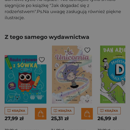
sięgnijcie po książkę "Jak dogadać się z
rodzeństwem".Ps.Na uwagę zasługują również piękne
ilustracje.
Z tego samego wydawnictwa
KSIĄŻKA
KSIĄŻKA
KSIĄŻKA
27,99 zł
25,31 zł
26,99 zł