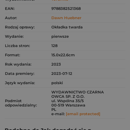
EAN:
9788382521368
Autor:
Dawn Huebner
Rodzaj oprawy:
Okładka twarda
Wydanie:
pierwsze
Liczba stron:
128
Format:
15.0x22.6cm
Rok wydania:
2023
Data premiery:
2023-07-12
Język wydania:
polski
WYDAWNICTWO CZARNA
OWCA SP. Z O.O.
Podmiot
ul. Wspólna 35/5
odpowiedzialny:
00-519 Warszawa
PL
e-mail:
[email protected]