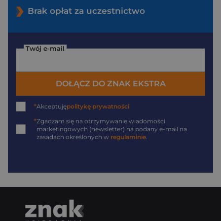
Brak opłat za uczestnictwo
Twój e-mail
DOŁĄCZ DO ZNAK EKSTRA
*
Akceptuję
politykę prywatności
*
Zgadzam się na otrzymywanie wiadomości
marketingowych (newsletter) na podany
e-mail
na
zasadach określonych w
regulaminie
.