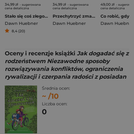
34,99 zł
34,99 zł
49,00 zł
- sugerowana
- sugerowana
- sugerowa
cena detaliczna
cena detaliczna
cena detaliczna
Stało się coś złego Jak sobie radzić ze złymi wiadomościami
Przechytrzyć zmartwienia Jak radzić sobie z lękami
Dawn Huebner
Dawn Huebner
Dawn Huebner
8,4 (20)
Oceny i recenzje książki
Jak dogadać się z
rodzeństwem Niezawodne sposoby
rozwiązywania konfliktów, ograniczenia
rywalizacji i czerpania radości z posiadan
Średnia ocen:
~
/10
Liczba ocen:
0