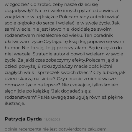
w zgodzie? Co zrobić, żeby nasze dzieci się
dogadywały? Na te i wiele innych pytań odpowiedzi
znajdziecie w tej książce.Polecam rady autorki wziąć
sobie głęboko do serca i wcielać je w swoje życie. Jak
sami wiecie, nie jest łatwo nie kłócić się ze swoim
rodzeństwem niezależnie od wieku. Ten poradnik
ułatwi wam życie.Czytając tę książkę, poprawi się wam
humor. Nie żałuję, że ją przeczytałam. Będę często do
niej wracała. Strategie autorki powoli wcielam w swoje
życie. Za jakiś czas zobaczymy efekty.Polecam ją dla
dzieci powyżej 8 roku życia.Czy macie dość kłótni i
ciągłych walk i sprzeczek swoich dzieci? Czy lubicie, jak
dzieci skarżą na siebie? Czy chcecie zmienić wasze
domowe życie na lepsze? Nie czekajcie, tylko śmiało
sięgnijcie po książkę "Jak dogadać się z
rodzeństwem".Ps.Na uwagę zasługują również piękne
ilustracje.
Patrycja Dyrda
13/09/2023
opinia recenzenta nie jest potwierdzona zakupem