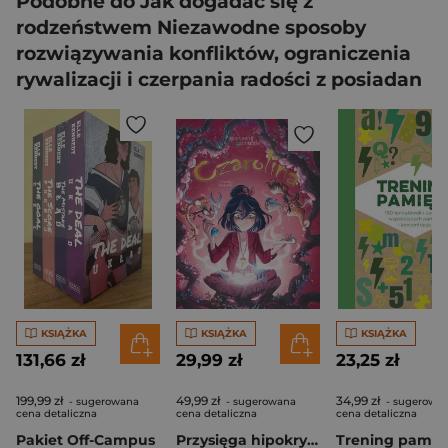
Podobne do Jak dogadać się z
rodzeństwem Niezawodne sposoby
rozwiązywania konfliktów, ograniczenia
rywalizacji i czerpania radości z posiadan
KSIĄŻKA
KSIĄŻKA
KSIĄŻKA
131,66 zł
29,99 zł
23,25 zł
199,99 zł
49,99 zł
34,99 zł
- sugerowana
- sugerowana
- sugerowa
cena detaliczna
cena detaliczna
cena detaliczna
Pakiet Off-Campus
Przysięga hipokrytki. Czarolina. Tom 7