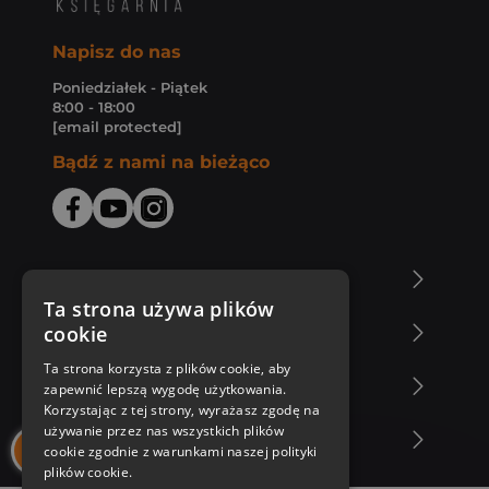
Napisz do nas
Poniedziałek - Piątek
8:00 - 18:00
[email protected]
Bądź z nami na bieżąco
O Księgarni Znak
Ta strona używa plików
cookie
Zakupy u nas
Ta strona korzysta z plików cookie, aby
Nasza oferta
zapewnić lepszą wygodę użytkowania.
Korzystając z tej strony, wyrażasz zgodę na
używanie przez nas wszystkich plików
Nasi autorzy
cookie zgodnie z warunkami naszej polityki
plików cookie.