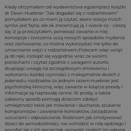
Kiedy otrzymałam od wydawnictwa egzemplarz książki
dr Dawn Huebner "Jak dogadać się z rodzeństwem"
pomyślałam po co mam ją czytać, skoro relacja moich
synów jest fajna, ale ok zrecenzuję ją. I wiecie co - cieszę
się, iż ją przeczytałam, ponieważ zawarte w niej
koncepcje i ćwiczenia uczą nowych sposobów myślenia
oraz zachowania, co można wykorzystać nie tylko do
umacniania więzi z rodzeństwem.Polecam więc wziąć
ją do ręki, rozsiąść się wygodnie wraz ze swoimi
pociechami i czytać zgodnie z uwagami autorki,
skupiając uwagę na szczegółowym omówieniu i
wykonaniu każdej czynności z maksymalnie dwóch z
jedenastu rozdziałów za jednym razem.Huebner jest
psycholożką kliniczną, więc zawarte w książce porady i
informacje są naprawdę cenne. W prosty, a także
zabawny sposób pomogą dzieciom zdobyć
umiejętności takie jak mówienie i słuchanie, szukanie
kompromisów i zawieranie kontraktów, zarządzanie
uczuciami i odpuszczanie. Rodzicom jak zmotywować
dzieci do samodzielności, nie wchodzić w rolę sędziego i
wycofać się z ich sprzeczek, pozwolić znaleźć im własne