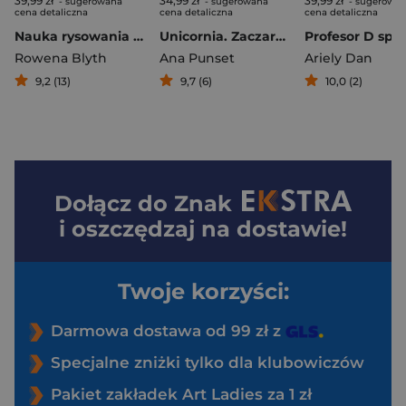
39,99 zł
34,99 zł
39,99 zł
- sugerowana
- sugerowana
- sugerowa
cena detaliczna
cena detaliczna
cena detaliczna
Nauka rysowania z Sówką
Unicornia. Zaczarowany taniec
Rowena Blyth
Ana Punset
Ariely Dan
9,2 (13)
9,7 (6)
10,0 (2)
Dołącz do
Znak
i oszczędzaj na dostawie!
Twoje korzyści:
Darmowa dostawa od 99 zł z
Specjalne zniżki tylko dla klubowiczów
Pakiet zakładek Art Ladies za 1 zł