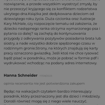
rozwiązanie, a przede wszystkim wyostrzyć zmysły, by
nie przeoczyć kryjącego się za konfliktem rodzeństwa
ukrytego dna.Książka jest dedykowana dzieciom od
dziewiątego roku życia. Duża czcionka oraz ilustracje
Kary McHale, czy rozpoczęcie tematu od założenia, że
dziecko następnego ranka otrzyma wymarzonego psa i
pytania co dalej? są zachętą do kontynuowania
przygody z odkrywania pozytywów posiadania brata lub
siostry, a nade wszystko dobrze spędzonego czasu w
rodzinnym gronie.Strony, na których znajdują się karty
pracy oznaczono gwiazdką. Jeśli ktoś nie chce rysować
bądź pisać w poradniku, może je pobrać w formie pdf i
wydrukować wchodząc na podany adres internetowy.
Hanna Schneider
17/08/2023
opinia recenzenta nie jest potwierdzona zakupem
Będąc na wakacjach czytałam bardzo interesujący
poradnik, który przeznaczony jest dla dzieci i młodzieży.
Dorośli również mogą się z niego wiele nauczyć.