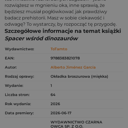
rozwiążesz w mgnieniu oka, inne sprawią, że
będziesz musiał pogłówkować jak prawdziwy
badacz prehistorii. Masz w sobie ciekawość i
odwagę? To wystarczy, by rozpocząć tę przygodę.
Szczegółowe informacje na temat książki
Spacer wśród dinozaurów
Wydawnictwo:
ToTamto
EAN:
9788383821078
Autor:
Alberto Jiménez García
Rodzaj oprawy:
Okładka broszurowa (miękka)
Wydanie:
1
Liczba stron:
64
Rok wydania:
2026
Data premiery:
2026-06-17
WYDAWNICTWO CZARNA
OWCA SP. Z O.O.