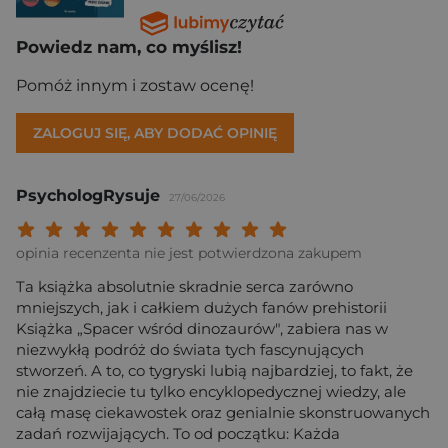
Powiedz nam, co myślisz!
Pomóż innym i zostaw ocenę!
ZALOGUJ SIĘ, ABY DODAĆ OPINIĘ
PsychologRysuje
27/06/2026
Twoja ocena: Beznadziejna 1/10"
Twoja ocena: Bardzo słaba 2/10"
Twoja ocena: Słaba 3/10"
Twoja ocena: Może być 4/10"
Twoja ocena: Przeciętna 5/10"
Twoja ocena: Dobra 6/10"
Twoja ocena: Bardzo dobra 7/10"
Twoja ocena: Rewelacyjna 8/10
Twoja ocena: Wybitna 9/10
Twoja ocena: Arcydzieło
opinia recenzenta nie jest potwierdzona zakupem
Ta książka absolutnie skradnie serca zarówno
mniejszych, jak i całkiem dużych fanów prehistorii
Książka „Spacer wśród dinozaurów", zabiera nas w
niezwykłą podróż do świata tych fascynujących
stworzeń. A to, co tygryski lubią najbardziej, to fakt, że
nie znajdziecie tu tylko encyklopedycznej wiedzy, ale
całą masę ciekawostek oraz genialnie skonstruowanych
zadań rozwijających. To od początku: Każda