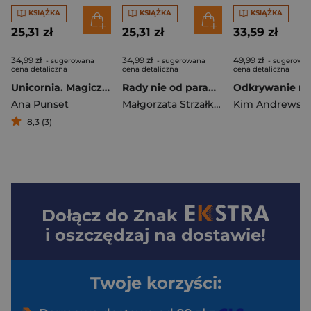
KSIĄŻKA
KSIĄŻKA
KSIĄŻKA
25,31 zł
25,31 zł
33,59 zł
34,99 zł
34,99 zł
49,99 zł
- sugerowana
- sugerowana
- sugerowa
cena detaliczna
cena detaliczna
cena detaliczna
Unicornia. Magiczne wyzwanie
Rady nie od parady, czyli wierszyki z morałem
Ana Punset
Małgorzata Strzałkowska
Kim Andrews
8,3 (3)
Dołącz do
Znak
i oszczędzaj na dostawie!
Twoje korzyści: