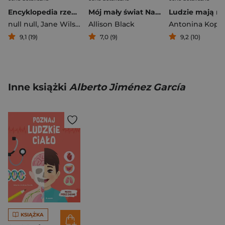
Encyklopedia rzeczy, które się mylą. Świat a wszechświat, tornado a huragan, mikroskop a teleskop oraz wiele innych par
Mój mały świat Na Księżyc
Ludzie mają ró
null null
,
Jane Wilsher
Allison Black
Antonina Kopy
9,1 (19)
7,0 (9)
9,2 (10)
Inne książki
Alberto Jiménez García
KSIĄŻKA