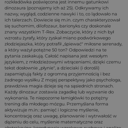
rozkładówka poświęcona jest innemu gatunkowi
dinozaura (poznajemy ich aż 25). Odkrywamy ich
nazwy, wygląd, codzienne nawyki i to, co lądowało na
ich talerzach. Dowiecie się m.in. czym charakteryzował
się suchomim, dilofozaur, barionyks czy doskonale
znany wszystkim T-Rex. Zobaczycie, który z nich był
wzrostu żyrafy, który zyskał miano podwórkowego
złodziejaszka, który potrafił „śpiewać" miłosne serenady,
a który ważył potężne 50 ton? Odpowiedzi na te
pytania zaskakują. Całość napisana jest wesołym
językiem, z młodzieżowymi wtrąceniami, dzięki czemu
tekst dosłownie „płynie", a dzieciaki (i dorośli)
zapamiętują fakty z ogromną przyjemnością i bez
żadnego wysiłku Z mojej perspektywy jako psychologa,
prawdziwa magia dzieje się na sąsiednich stronach.
Każdy dinozaur zostawia zagadkę lub wyzwanie do
wykonania. Te niepozorne łamigłówki to potężny
trening dla młodego mózgu. Przemyślana forma
aktywizuje m.in.: pamięć i logiczne myślenie,
koncentrację oraz uwagę, planowanie i wytrwałość w
dążeniu do celu, myślenie matematyczne oraz
abstrakcyjne, koordynację wzrokowo-ruchową i analizę