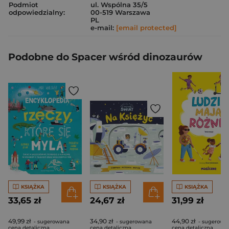
Podmiot
ul. Wspólna 35/5
odpowiedzialny:
00-519 Warszawa
PL
e-mail:
[email protected]
Podobne do Spacer wśród dinozaurów
KSIĄŻKA
KSIĄŻKA
KSIĄŻKA
33,65 zł
24,67 zł
31,99 zł
49,99 zł
34,90 zł
44,90 zł
- sugerowana
- sugerowana
- sugerowa
cena detaliczna
cena detaliczna
cena detaliczna