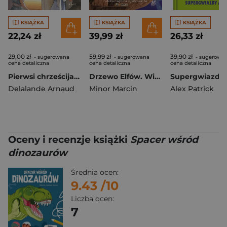
KSIĄŻKA
KSIĄŻKA
KSIĄŻKA
22,24 zł
39,99 zł
26,33 zł
29,00 zł
59,99 zł
39,90 zł
- sugerowana
- sugerowana
- sugerowa
cena detaliczna
cena detaliczna
cena detaliczna
Pierwsi chrześcijanie
Drzewo Elfów. Wielka magiczna wyszukiwanka
Delalande Arnaud
Minor Marcin
Alex Patrick
Oceny i recenzje książki
Spacer wśród
dinozaurów
Średnia ocen:
9.43
/10
Liczba ocen:
7