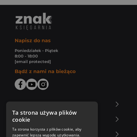
Napisz do nas
Poniedziałek - Piątek
8:00 - 18:00
[email protected]
Bądź z nami na bieżąco
O Księgarni Znak
Ta strona używa plików
cookie
Zakupy u nas
Ta strona korzysta z plików cookie, aby
Nasza oferta
zapewnić lepszą wygodę użytkowania.