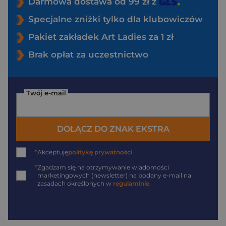
Darmowa dostawa od 99 zł z
Specjalne zniżki tylko dla klubowiczów
Pakiet zakładek Art Ladies za 1 zł
Brak opłat za uczestnictwo
Twój e-mail
DOŁĄCZ DO ZNAK EKSTRA
*
Akceptuję
politykę prywatności
*
Zgadzam się na otrzymywanie wiadomości
marketingowych (newsletter) na podany
e-mail
na
zasadach określonych w
regulaminie
.