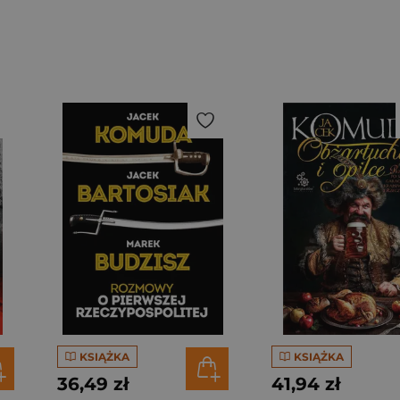
KSIĄŻKA
KSIĄŻKA
36,49 zł
41,94 zł