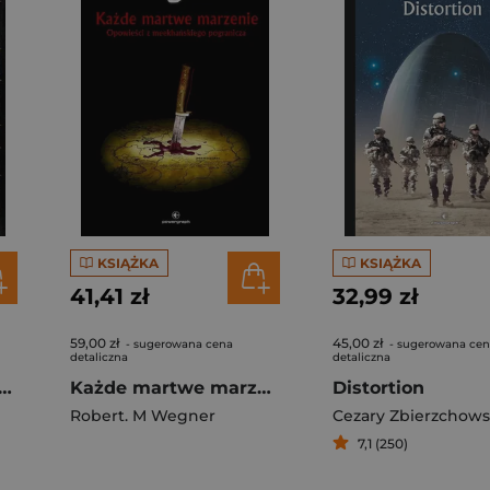
KSIĄŻKA
KSIĄŻKA
41,41 zł
32,99 zł
59,00 zł
45,00 zł
- sugerowana cena
- sugerowana ce
detaliczna
detaliczna
eum Dusz Czyśćcowych
Każde martwe marzenie. Opowieści z meekhańskiego pogranicza. Tom 5
Distortion
Robert. M Wegner
Cezary Zbierzchows
7,1 (250)