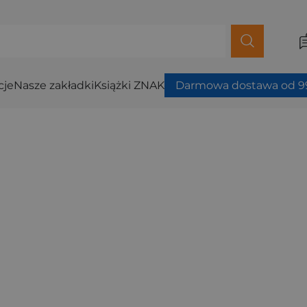
cje
Nasze zakładki
Książki ZNAK
Darmowa dostawa od 99