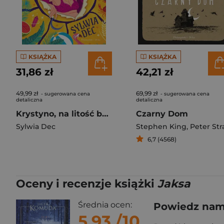
KSIĄŻKA
KSIĄŻKA
31,86 zł
42,21 zł
49,99 zł
69,99 zł
- sugerowana cena
- sugerowana cena
detaliczna
detaliczna
Krystyno, na litość boską!
Czarny Dom
Sylwia Dec
Stephen King
,
Peter Strau
6,7 (4568)
Oceny i recenzje książki
Jaksa
Średnia ocen:
Powiedz nam,
5.93
/10