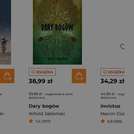
KSIĄŻKA
KSIĄŻKA
38,99 zł
34,29 zł
59,99 zł
44,90 zł
na
- sugerowana cena
- sugerowa
detaliczna
detaliczna
Dary bogów
Invictus
ki
Witold Jabłoński
Marcin Ciszews
7,4 (1137)
6,9 (393)