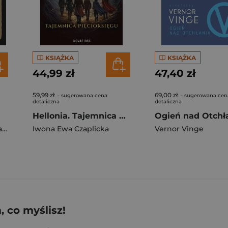
KSIĄŻKA
KSIĄŻKA
44,99 zł
47,40 zł
59,99 zł
69,00 zł
- sugerowana cena
- sugerowana cen
detaliczna
detaliczna
Hellonia. Tajemnica Pięcioksięgu. Tom 1
Ogień nad Otchł
b
Iwona Ewa Czaplicka
Vernor Vinge
 co myślisz!