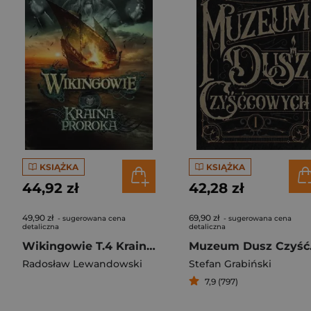
KSIĄŻKA
KSIĄŻKA
44,92 zł
42,28 zł
49,90 zł
69,90 zł
- sugerowana cena
- sugerowana cena
detaliczna
detaliczna
Wikingowie T.4 Kraina Proroka
Muz
Radosław Lewandowski
Stefan Grabiński
7,9 (797)