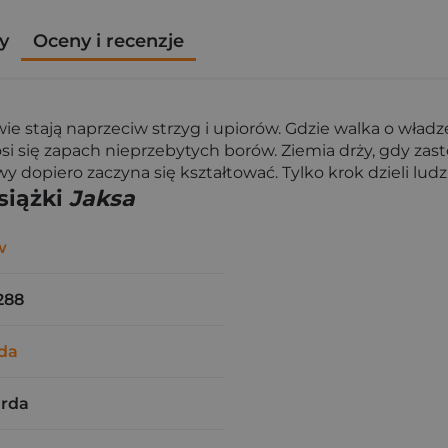
y
Oceny i recenzje
wie stają naprzeciw strzyg i upiorów. Gdzie walka o władz
i się zapach nieprzebytych borów. Ziemia drży, gdy za
dopiero zaczyna się kształtować. Tylko krok dzieli ludzi
siążki
Jaksa
w
288
da
arda