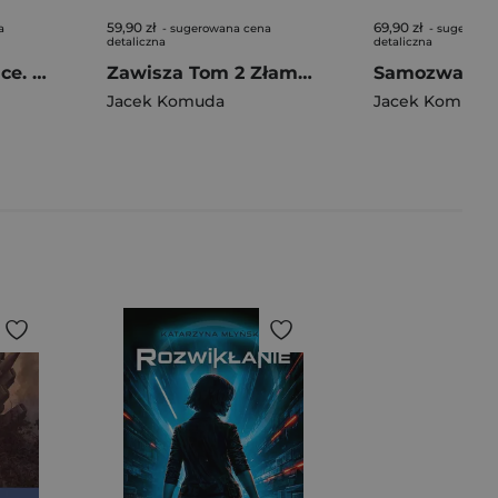
59,90 zł
69,90 zł
a
- sugerowana cena
- sugerowa
detaliczna
detaliczna
Obżartuchy i opilce. Przewodnik po stołach, garach i innych krainach Wielkiej I Rzeczypospolitej
Zawisza Tom 2 Złamany półksiężyc
Samozwaniec
Jacek Komuda
Jacek Komuda