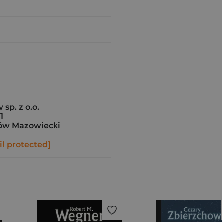
sp. z o.o.
1
ów Mazowiecki
l protected]