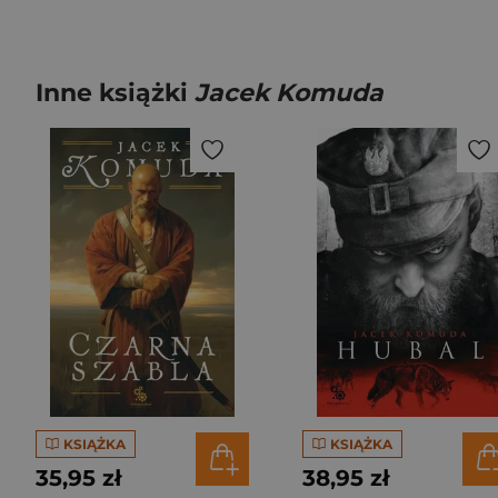
Inne książki
Jacek Komuda
KSIĄŻKA
KSIĄŻKA
35,95 zł
38,95 zł