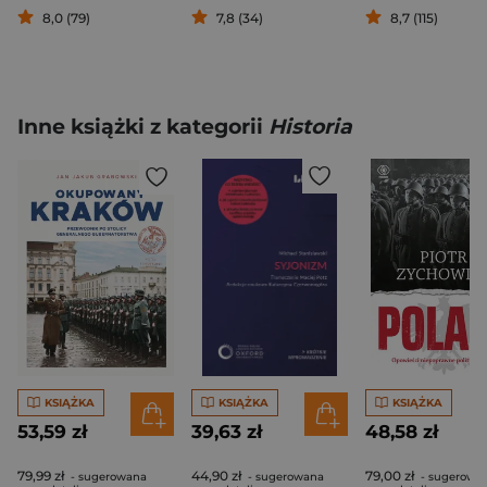
8,0 (79)
7,8 (34)
8,7 (115)
Inne książki z kategorii
Historia
KSIĄŻKA
KSIĄŻKA
KSIĄŻKA
53,59 zł
39,63 zł
48,58 zł
79,99 zł
44,90 zł
79,00 zł
- sugerowana
- sugerowana
- sugerowa