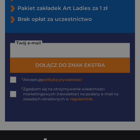
Pakiet zakładek Art Ladies za 1 zł
Brak opłat za uczestnictwo
Twój e-mail
DOŁĄCZ DO ZNAK EKSTRA
*
Akceptuję
politykę prywatności
*
Zgadzam się na otrzymywanie wiadomości
marketingowych (newsletter) na podany
e-mail
na
zasadach określonych w
regulaminie
.