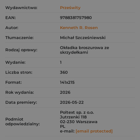
Wydawnictwo:
Prześwity
EAN:
9788381757980
Autor:
Kenneth R. Rosen
Tłumaczenie:
Michał Szcześniewski
Okładka broszurowa ze
Rodzaj oprawy:
skrzydełkami
Wydanie:
1
Liczba stron:
360
Format:
141x215
Rok wydania:
2026
Data premiery:
2026-05-22
Poltext sp. z o.o.
Jutrzenki 118
Podmiot
02-230 Warszawa
odpowiedzialny:
PL
e-mail:
[email protected]