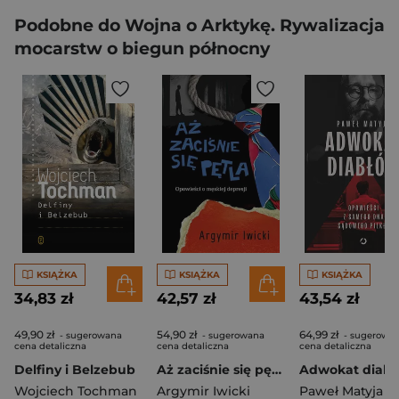
Podobne do Wojna o Arktykę. Rywalizacja
mocarstw o biegun północny
KSIĄŻKA
KSIĄŻKA
KSIĄŻKA
34,83 zł
42,57 zł
43,54 zł
49,90 zł
54,90 zł
64,99 zł
- sugerowana
- sugerowana
- sugerowa
cena detaliczna
cena detaliczna
cena detaliczna
Delfiny i Belzebub
Aż zaciśnie się pętla. Opowieści o męskiej depresji
Wojciech Tochman
Argymir Iwicki
Paweł Matyja