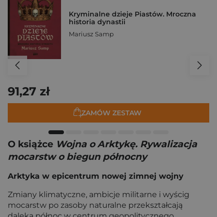
Kryminalne dzieje Piastów. Mroczna
historia dynastii
Mariusz Samp
91,27 zł
ZAMÓW ZESTAW
O książce
Wojna o Arktykę. Rywalizacja
mocarstw o biegun północny
Arktyka w epicentrum nowej zimnej wojny
Zmiany klimatyczne, ambicje militarne i wyścig
mocarstw po zasoby naturalne przekształcają
daleką północ w centrum geopolitycznego