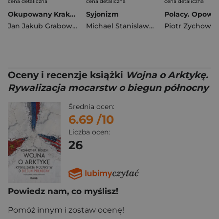
cena detaliczna
cena detaliczna
cena detaliczna
Okupowany Kraków. Przewodnik po stolicy Generalnego Gubernatorstwa
Syjonizm
Jan Jakub Grabowski
Michael Stanislawski
Piotr Zychowic
Oceny i recenzje książki
Wojna o Arktykę.
Rywalizacja mocarstw o biegun północny
Średnia ocen:
6.69
/10
Liczba ocen:
26
Powiedz nam, co myślisz!
Pomóż innym i zostaw ocenę!