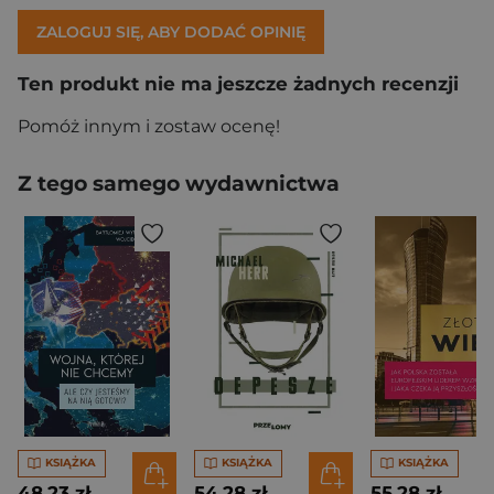
ZALOGUJ SIĘ, ABY DODAĆ OPINIĘ
Ten produkt nie ma jeszcze żadnych recenzji
Pomóż innym i zostaw ocenę!
Z tego samego wydawnictwa
KSIĄŻKA
KSIĄŻKA
KSIĄŻKA
48,23 zł
54,28 zł
55,28 zł