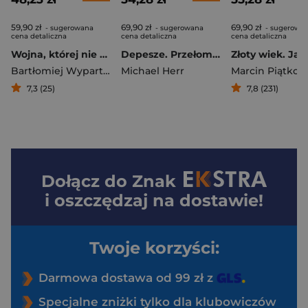
59,90 zł
69,90 zł
69,90 zł
- sugerowana
- sugerowana
- sugerowa
cena detaliczna
cena detaliczna
cena detaliczna
Wojna, której nie chcemy. Ale czy jesteśmy na nią gotowi?
Depesze. Przełomy. 1
Bartłomiej Wypartowicz
Michael Herr
,
Wojciech Kozioł
Marcin Piątkow
7,3 (25)
7,8 (231)
Dołącz do
Znak
i oszczędzaj na dostawie!
Twoje korzyści:
Darmowa dostawa od 99 zł z
Specjalne zniżki tylko dla klubowiczów